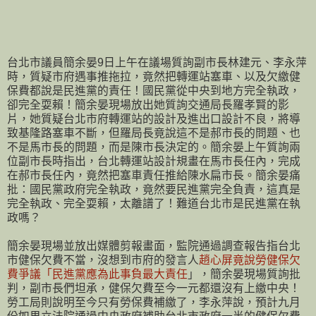
台北市議員簡余晏9日上午在議場質詢副市長林建元、李永萍
時，質疑市府遇事推拖拉，竟然把轉運站塞車、以及欠繳健
保費都說是民進黨的責任！國民黨從中央到地方完全執政，
卻完全耍賴！簡余晏現場放出她質詢交通局長羅孝賢的影
片，她質疑台北市府轉運站的設計及進出口設計不良，將導
致基隆路塞車不斷，但羅局長竟說這不是郝市長的問題、也
不是馬市長的問題，而是陳市長決定的。簡余晏上午質詢兩
位副市長時指出，台北轉運站設計規畫在馬市長任內，完成
在郝市長任內，竟然把塞車責任推給陳水扁市長。簡余晏痛
批：國民黨政府完全執政，竟然要民進黨完全負責，這真是
完全執政、完全耍賴，太離譜了！難道台北市是民進黨在執
政嗎？
簡余晏現場並放出媒體剪報畫面，監院通過調查報告指台北
市健保欠費不當，沒想到市府的發言人
趙心屏竟說勞健保欠
費爭議「民進黨應為此事負最大責任
」，簡余晏現場質詢批
判，副市長們坦承，健保欠費至今一元都還沒有上繳中央！
勞工局則說明至今只有勞保費補繳了，李永萍說，預計九月