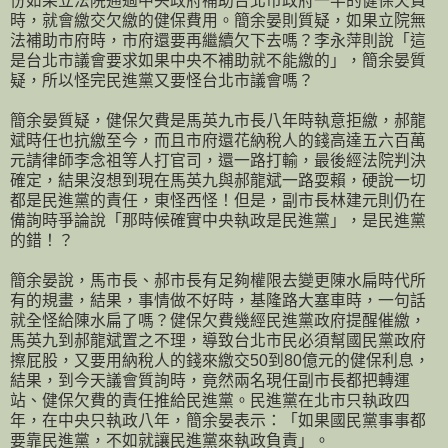
份如果立法院通過中央政府補助台北市政府一半的健保欠費
時，就會繳交欠繳的健保費用。簡余晏則質疑，如果立院無
法補助市府時，市府還要再繼續欠下去嗎？李永萍則說「這
是台北市議會要求如果中央不補助就不能繳的」，簡余晏質
疑，所以怪完民進黨又要怪台北市議會嗎？
簡余晏質疑，健保欠費是馬英九市長八年時執意拒繳，郝龍
斌時任也抗繳至今，而且市府還花納稅人的錢高達五六百萬
元請律師李念祖等人打官司，還一路打輸，最後經法院判決
確定，結果沒想到現在馬英九與郝龍斌一路耍賴，硬說一切
都是民進黨的責任，東怪西怪！但是，副市長林建元則仍在
備詢時爭論說「那時候確實中央執政是民進黨」，是民進黨
的錯！？
簡余晏說，馬市長、郝市長有足夠權限去變更陳水扁時代所
有的規畫，結果，事情做不好時，基隆路大塞車時，一句話
就全怪給陳水扁了嗎？健保欠費幾經民進黨政府提醒催繳，
馬英九到郝龍斌置之不理，導致台北市民必須幫國民黨政府
擦屁股，又要用納稅人的錢來繳交50到80億元的健保利息，
結果，到今天議會質詢時，竟然兩名現任副市長都把轉運
站、健保欠費的責任推給民進黨。民進黨在北市只執政四
年，在中央只執政八年，簡余晏表示：「如果國民黨事事都
要靠民進黨，不如就讓民進黨來執政負責」。