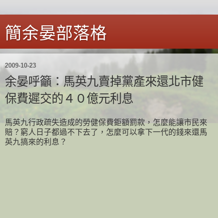
簡余晏部落格
2009-10-23
余晏呼籲：馬英九賣掉黨產來還北市健
保費遲交的４０億元利息
馬英九行政疏失造成的勞健保費鉅額罰款，怎麼能讓市民來
賠？窮人日子都過不下去了，怎麼可以拿下一代的錢來還馬
英九搞來的利息？