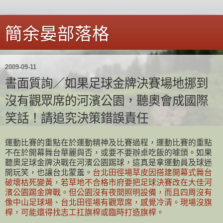
簡余晏部落格
2009-09-11
書面質詢／如果足球金牌決賽場地挪到
沒有觀眾席的河濱公園，聽奧會成國際
笑話！請追究決策錯誤責任
運動比賽的重點在於運動精神及比賽過程，運動比賽的重點
不在於開幕舞台華麗與否，或要不要辦桌吃飯的噱頭。如果
聽奧足球金牌決戰在河濱公園踢球，這真是拿運動員及球迷
開玩笑，也讓台北蒙羞。
台北田徑場草皮因搭建開幕式舞台
破壞枯死變黃，若草地不合格市府要把足球決賽改在大佳河
濱公園踢金牌戰。但公園沒有夜間照明設備，而且四周沒有
像中山足球場、台北田徑場有觀眾席，感覺冷清。現場沒旗
桿，可能還得找志工扛旗桿或臨時打造旗桿。