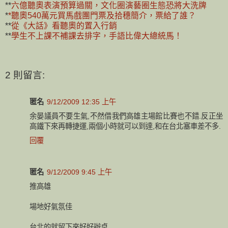
**
六億聽奧表演預算過關，文化圈演藝圈生態恐將大洗牌
*
*聽奧540萬元買馬戲團門票及拾穗簡介，票給了誰？
**
從《大話》看聽奧的置入行銷
**
學生不上課不補課去排字，手語比偉大總統馬！
2 則留言:
匿名
9/12/2009 12:35 上午
余晏議員不要生氣,不然借我們高雄主場館比賽也不錯.反正坐
高鐵下來再轉捷運,兩個小時就可以到達,和在台北塞車差不多.
回覆
匿名
9/12/2009 9:45 上午
推高雄
場地好氣氛佳
台北的就留下來好好辦桌