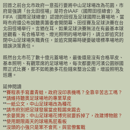
回首之前台北市政府一意孤行要將中山足球場改為花園，市
府是強調「台北田徑場」是符合IAAF（國際田徑總會）及
FIFA（國際足球總會）認證的田徑及足球國際比賽場地，當
時市府還公布說聽奧籌委會開閉幕、田徑賽及足球決賽在台
北田徑場舉行。言猶在耳，如果足球決賽無法在有最基本球
迷觀看、有合格草地、燈光照明的場地舉行，請立即追究封
閉中山足球場失職責任，並追究開幕時硬要破壞標準場地的
錯誤決策責任。
既然台北市花了數十億元蓋場地，最後還是沒有合格草皮、
基本照明、有觀眾席的足球場地，每次都要用河濱公園辦國
際正式比賽，那不如乾脆多花些錢來整治公園，增設照明及
巡邏。
延伸閱讀
**
賽程表手寫畫青蛙，政府沒印表機嗎？全靠辛苦志工嗎？
**
請維持聽奧足球場地的專業草皮
**
一紙公文，中山足球場改為種花
**
請市府別把足球發展當皮鞋踢來踢去
**
余晏質詢：中山足球場花博完就要拆掉了，改建博物館？
**
使用期限兩天的球場馬屁看板
**
沒頭的小強只是笨不會死，與官僚奮戰