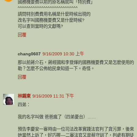
國務機要費以前的原名稱就叫「特別費」
^^^^^^^^^^^^^^^^^^^^^^^^^^^^
請問特別費費用名稱是什麼時候出現的
改名字叫國務機要費又是什麼時候?
可以查到當時的文獻嗎?
回覆
chang0607
9/16/2009 10:30 上午
那以前蔣介石，蔣經國和李登煇的國務機要費又是怎麽使用的
勒？怎麽不公佈給民衆知道一下。奇怪。
回覆
林錫東
9/16/2009 11:31 下午
四弟：
我的名字叫做 爸爸瘋了（四弟憂台）……
預告李慶安一審時由一位司法改革實踐法官判了貪污罪，後來
她當然上訴了，好巧喔––二審法官又是蔡守訓了，判處有期徒