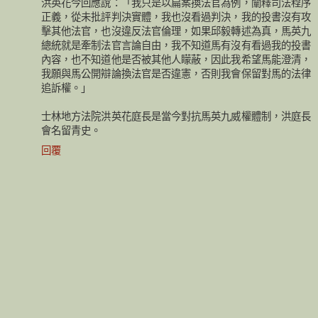
洪英花今回應說：「我只是以扁案換法官為例，闡釋司法程序
正義，從未批評判決實體，我也沒看過判決，我的投書沒有攻
擊其他法官，也沒違反法官倫理，如果邱毅轉述為真，馬英九
總統就是牽制法官言論自由，我不知道馬有沒有看過我的投書
內容，也不知道他是否被其他人矇蔽，因此我希望馬能澄清，
我願與馬公開辯論換法官是否違憲，否則我會保留對馬的法律
追訴權。」
士林地方法院洪英花庭長是當今對抗馬英九威權體制，洪庭長
會名留青史。
回覆