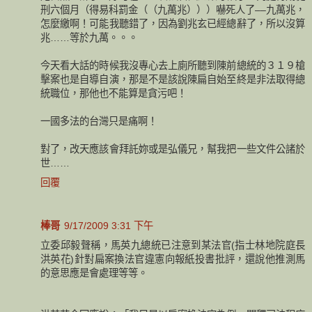
刑六個月（得易科罰金（（九萬兆）））嚇死人了––九萬兆，
怎麼繳啊！可能我聽錯了，因為劉兆玄已經總辭了，所以沒算
兆……等於九萬。。。
今天看大話的時候我沒專心去上廁所聽到陳前總統的３１９槍
擊案也是自導自演，那是不是該說陳扁自始至終是非法取得總
統職位，那他也不能算是貪污吧！
一國多法的台灣只是痛啊！
對了，改天應該會拜託妳或是弘儀兄，幫我把一些文件公諸於
世……
回覆
棒哥
9/17/2009 3:31 下午
立委邱毅聲稱，馬英九總統已注意到某法官(指士林地院庭長
洪英花)針對扁案換法官違憲向報紙投書批評，還說他推測馬
的意思應是會處理等等。