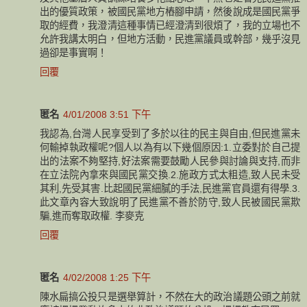
出的優質政策，被國民黨地方樁腳申請，然後說成是國民黨爭
取的經費，我澄清這種事情已經澄清到很煩了，我的立場也不
允許我講太明白，但地方活動，民進黨議員或幹部，幾乎沒見
過卻是事實啊！
回覆
匿名
4/01/2008 3:51 下午
我認為,台灣人民享受到了多於以往的民主與自由,但民進黨未
何輸掉執政權呢?個人以為有以下幾個原因:1.立委對於自己提
出的法案不夠堅持,好法案需要鼓勵人民參與討論與支持,而非
在立法院內拿來與國民黨交換.2.施政方式太粗造,致人民未受
其利,先受其害.比起國民黨細膩的手法,民進黨官員還有得學.3.
此文章內容大致說明了民進黨不善於防守,致人民被國民黨欺
騙,進而奪取政權. 李麥克
回覆
匿名
4/02/2008 1:25 下午
陳水扁搞公投只是選舉算計，不然在大的政治議題公頭之前就