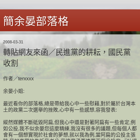
簡余晏部落格
2008-03-31
轉貼網友來函／民進黨的耕耘，國民黨
收割
作者／terxxxx
余晏小姐:
最近看你的部落格,總是帶給我心中一些慰藉,對於屬於台灣本
土的政黨二次選舉的挫敗,心中有一些感想,容我發表:
縱然媒體不斷砥毀阿扁,但我心中還是對著阿扁有一些肯定,例
如公投,我不似余晏您這麼精練,我沒有很多的議題,但每個人都
會有一個想實現於社會的夢想,就以我為例,當阿扁的公投主張