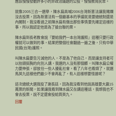
應該慢慢發動許多小的非政治議題的公投，慢慢教育民眾。
就像2005三合一選舉，陳水扁高喊2006台灣新憲法讓我賭爛
沒去投票，因為新憲法有一個最基本的爭議就是要總統制還是
內閣制，我沒看過之前陳水扁有做出那些事情要先確定這樣的
事，所以我認定他是為了搶台聯的票。
陳水扁到長老教會說『要給我們一本台灣護照』這種只要行政
權就可以做到的事，結果把整個社會翻過一遍之後，只有中華
民國(台灣)護照。
叫陳水扁要告污滅他的人，不是為了他自己，而是讓支持者可
以抬頭挺胸的向別人講，我選的人沒有那個髒，叫陳水扁公權
力要伸張，卻放任一些人擾亂社會，看了八年也看煩了，就選
馬英九這樣他們最少不會再亂了，有人這樣想要怪誰呢？
這次總統大選我投了謝長廷，因為我沒看到他說高雄要大贏15
萬票的新聞，如果讓我看到陳水扁又在講這種話，我想我也不
會去投票，說不定還會投給買英九。
回覆