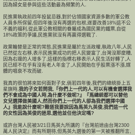
因為婦女是參與這些活動最為頻繁的人.
民進黨執政前四年投鼠忌器,對於佔領國家資源多數的軍公教
人員多所保留,但四年後沒有再選的包袱,遂要改善18%這不公
不義的福利,從此軍公教相關的眷屬成為國民黨的鐵票,自從
18%政策的爭議,民進黨就沒有再贏得選戰了.
政黨輪替是正常的常態,民進黨是屬於左派政權,執政八年,人民
已然從左右移,表示民進黨成功的把人民變富了,台灣沒那麼糟,
因為右邊的人增多了,這樣的指標右移表示人民生活好轉了,人
民已經不在乎有沒有老人年金了,人民開始在乎股票漲不漲,媒
體的唱衰不攻而破.
我真的很怕將來如何面對子女,倘若四年後,我們的總統掛上五
星旗時,
我的子女若問我,『你們上一代的人,可以有機會選擇我
們不會成為中國人時,為什麼不做呢?』『馬總統都可以替他
女兒選擇做美國人,然而你們上一代的人卻為我們選擇中國
人』我能說什麼呢?難道我要說因為馬英九英俊,我們這一代
的女性因為英俊的迷思,選他並任他決定嗎?
或許台灣人民被3/21日馬英九所講的『台灣前途由台灣2300
萬人民決定』而有所期待,但馬英九選後的第一天被推翻所言,