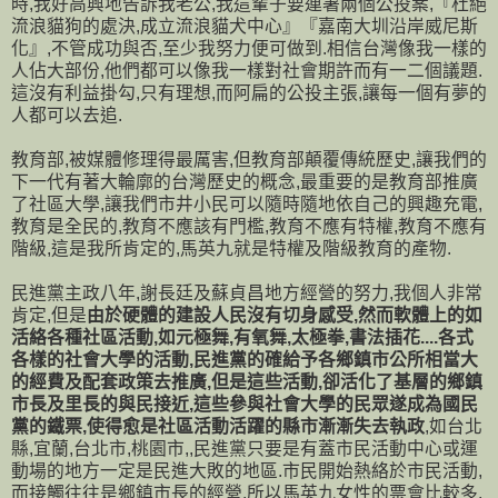
時,我好高興地告訴我老公,我這輩子要連署兩個公投案,『杜絕
流浪貓狗的處決,成立流浪貓犬中心』『嘉南大圳沿岸威尼斯
化』,不管成功與否,至少我努力便可做到.相信台灣像我一樣的
人佔大部份,他們都可以像我一樣對社會期許而有一二個議題.
這沒有利益掛勾,只有理想,而阿扁的公投主張,讓每一個有夢的
人都可以去追.
教育部,被媒體修理得最厲害,但教育部顛覆傳統歷史,讓我們的
下一代有著大輪廓的台灣歷史的概念,最重要的是教育部推廣
了社區大學,讓我們市井小民可以隨時隨地依自己的興趣充電,
教育是全民的,教育不應該有門檻,教育不應有特權,教育不應有
階級,這是我所肯定的,馬英九就是特權及階級教育的產物.
民進黨主政八年,謝長廷及蘇貞昌地方經營的努力,我個人非常
肯定,但是
由於硬體的建設人民沒有切身感受,然而軟體上的如
活絡各種社區活動,如元極舞,有氧舞,太極拳,書法插花....各式
各樣的社會大學的活動,民進黨的確給予各鄉鎮市公所相當大
的經費及配套政策去推廣,但是這些活動,卻活化了基層的鄉鎮
市長及里長的與民接近,這些參與社會大學的民眾遂成為國民
黨的鐵票,使得愈是社區活動活躍的縣市漸漸失去執政
,如台北
縣,宜蘭,台北市,桃園市,,民進黨只要是有蓋市民活動中心或運
動場的地方一定是民進大敗的地區.市民開始熱絡於市民活動,
而接觸往往是鄉鎮市長的經營,所以馬英九女性的票會比較多,