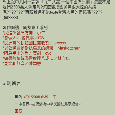
馬上跟中共同一論調『九二共識,一個中國為原則』怎麼不是
我們2300萬人決定呢?怎麼變成國民黨跟大陸的共識
呢????????西藏難道不能成為台灣人民的借鏡嗎?????
(terxxxx)
延伸閱讀／網友來函系列
*民進黨發展方向／小牛
*會做人vs.會做事／CS
*民進黨的耕耘國民黨收割／terxxxx
*以公民運動對抗惡意的媒體／Maskottchen
*阿扁手上的尚方寶劍／cyc
*如果陳總統滿意度達八成…／林守仁
*見笑和無奈／陳穎慧
5 則留言:
匿名
4/01/2008 6:39 上午
一中各表--胡錦濤為中華民國駐北京總督?
回覆