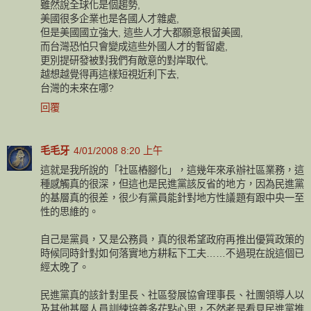
雖然說全球化是個趨勢,
美國很多企業也是各國人才雜處,
但是美國國立強大, 這些人才大都願意根留美國,
而台灣恐怕只會變成這些外國人才的暫留處,
更別提研發被對我們有敵意的對岸取代,
越想越覺得再這樣短視近利下去,
台灣的未來在哪?
回覆
毛毛牙
4/01/2008 8:20 上午
這就是我所說的「社區樁腳化」，這幾年來承辦社區業務，這
種感觸真的很深，但這也是民進黨該反省的地方，因為民進黨
的基層真的很差，很少有黨員能針對地方性議題有跟中央一至
性的思維的。
自己是黨員，又是公務員，真的很希望政府再推出優質政策的
時候同時針對如何落實地方耕耘下工夫……不過現在說這個已
經太晚了。
民進黨真的該針對里長、社區發展協會理事長、社團領導人以
及其他基層人員訓練培養多花點心思，不然老是看見民進黨推