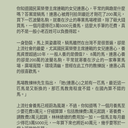
你知道國民黨榮譽主席連戰的女兒連惠心，平常的興趣是什麼
嗎？答案是騎馬！連惠心被周刊拍到最近才剛花了200萬元，
買下一匹波蘭名駒，就養在汐止的專業馬場裡頭，除了砸大錢
買馬，一個月還得花3萬5000元養馬，這麼大手筆的花費，真
的不是一般小老百姓可以負擔得起。
一身勁裝，馬上英姿盡現，騎馬雖然在台灣不是很普遍，卻是
上流社會的最愛，尤其國民黨榮譽主席連戰的女兒連惠心，養
馬資歷超過10年，一般人養的是價值7、 8萬的馬，連惠心養
的卻是200萬的波蘭名駒，平常就寄養在汐止的一家專業馬
場，廣場寬闊，環境清幽，曾經在此工作的教練說，連惠心真
的很喜歡馬。
馬場教練林先生指出，「她(連惠心)之前有一匹馬，最近這一
匹馬是又新換的，那匹馬教育程度不錯，在國內算不錯的
馬。」
上流社會養馬已經蔚為風潮，不過，你知道嗎？一個月養馬至
少要花費3萬元。仔細算算，包括教練費1萬元起跳，寄養費、
調教費2萬元起跳，林林總總的費用加一加，一個馬主每月最
少得花3萬5000元，一年算下來也將近40萬元，幾乎要等於一