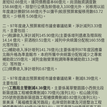
差短92.66億元，連同債務還本66億元，尚須融資調度數
158.66億元，除發行公債及賒借收入100億元外，另移用以前
年度歲計賸餘58.66億元予以彌平(較原預算案擬移用數63.72
億元，少移用 5.06億元)。
二、97年度歲入預算案經市議會審議結果，淨計減列3.33億
元，主要包括：
(一)稅課收入淨計減列145.90億元(主要係增列遺產及贈與稅
14.14 億元、菸酒稅0.51億元，減列中央統籌分配稅160.55億
元等所致）。
(二)補助收入淨計增列141.76億元(主要係增列97年度因應臺
北縣升格為準直轄市，本府所獲中央統籌分配稅減少之專案
補助款155億元、減列金融營業稅調降專案補助款13.24億
元）等所致。
(三)規費收入淨計增列0.67億元。
三、97年度歲出預算案經市議會審議結果，刪減8.39億元，
主要包括：
(一)
工務局主管刪減4.36億元
，主要係萬華雙園國小西側北段
新築道路工程補償費刪減0.70億元(准列1元)、松山饒河街
255號旁道路新築道路工程補償費刪減0.82億元(准列1元)、
景美溪「萬福橋至萬芳路段」右岸堤防新建及河道整治工程