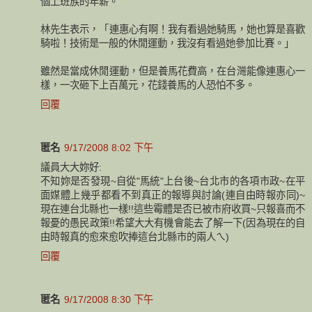
個上班族的年薪。
林先生表示，「連惠心有啊！我有看過她騎馬，她也算是喜歡
騎啦！技術是一般的休閒運動，我沒有看過她參加比賽。」
雖然是當成休閒運動，但是養馬花費高，在台灣能像連惠心一
樣，一次砸下上百萬元，花錢養馬的人恐怕不多。
回覆
匿名
9/17/2008 8:02 下午
議員大大妳好:
不知妳是否發現~自從"馬統"上台後~台北市的各項市政~在平
面媒體上幾乎都看不到真正的報導與討論(連自由時報亦同)~
現在連台北縣也一樣!!這些霉體是否已被市府收買~只報喜而不
報憂的愚民政策!!希望大大有機會能去了解一下(因為現在的自
由時報真的愈來愈吹捧這台北縣市的兩人ㄟ)
回覆
匿名
9/17/2008 8:30 下午