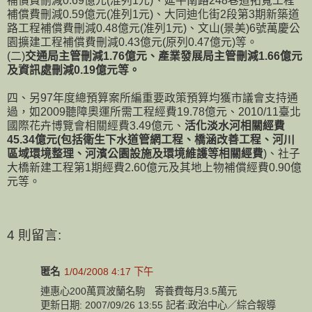
補償費刪減0.69億元(准列1元)、延平南路248巷道拓寬工程
補償費刪減0.59億元(准列1元)、大同迪化街2段第3期新築道
路工程補償費刪減0.48億元(准列1元)、文山(景美)6號萬慶公
園擴建工程補償費刪減0.43億元(原列0.47億元)等。
(二)
交通局主管刪減1.76億元、產業發展局主管刪減1.66億元
及資訊處刪減0.19億元等。
四、另97年度總預算案所編重要政策預算均獲市議會支持通
過，如2009聽障奧運所需工程經費19.78億元、2010/11臺北
國際花卉博覽會相關經費3.49億元、
活化淡水河相關經費
45.34億元(包括衛生下水道管網工程、橋涵改善工程、河川
區域環境整理、河濱公園設施及環境維護等相關經費
)、社子
大橋新建工程第1期經費2.60億元及其地上物補償經費0.90億
元等。
4 則留言:
匿名
1/04/2008 4:17 下午
連惠心200萬買波蘭名駒 寄養費每月3.5萬元
更新日期: 2007/09/26 13:55 記者:政治中心／綜合報導