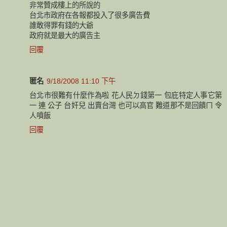
非常贊成樓上的所說的
台北市政府在各報都投入了很多廣告費
誰敢得罪有錢的大爺
政府就是最大的廣告主
回覆
匿名
9/18/2008 11:10 下午
台北市很難有什麼作為啦 花人民ㄉ錢第一 包庇特定人事它第
一 連 公子 台奸兒 出賣台灣 也可以高官 難道那不是回饋ㄇ 令
人噴飯
回覆