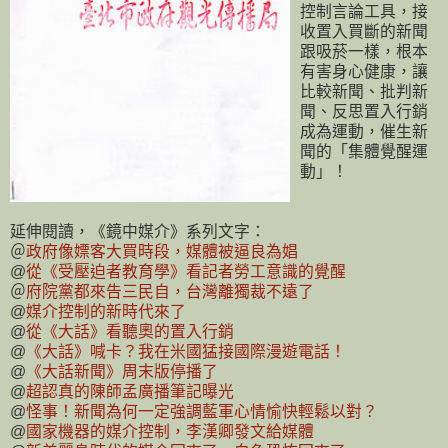
控制言論工具，接
收置入買斷的新聞
跟吸菸一樣，根本
有害身心健康，讓
比較新聞、批判新
聞、反思置入行銷
成為運動，催生新
聞的「集體覺醒運
動」！
延伸閱讀，《鏡中媒介》系列文字：
＠
政府像嫖客大買時段，媒體被逼良為娼
@
從《受壓迫者教育學》看記者勞工意識的覺醒
＠
府院黨都來告三民自，台灣離獨裁不遠了
@
媒介控制的新時代來了
@
從《大話》看聽奧的置入行銷
@
《大話》喊卡？我在米國猛接國際漫遊電話！
@
《大話新聞》周末版停播了
@
超認真的陳師孟廣播筆記曝光
@
怪事！新聞為何一定強調藍軍心情愉快輕鬆以對？
@
國家機器的媒介控制，李漢卿發文給媒體