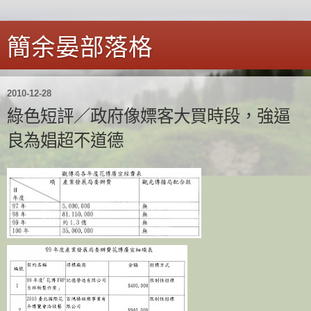
簡余晏部落格
2010-12-28
綠色短評／政府像嫖客大買時段，強逼
良為娼超不道德