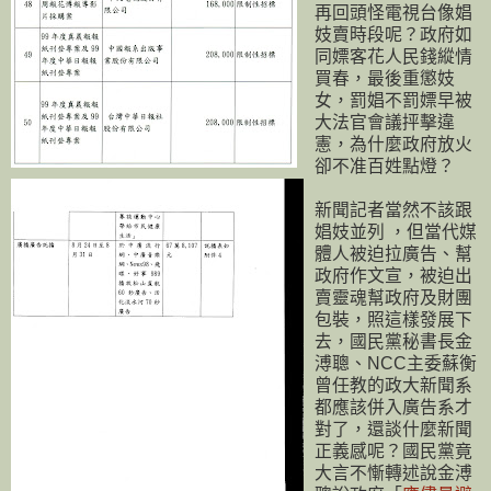
再回頭怪電視台像娼
妓賣時段呢？政府如
同嫖客花人民錢縱情
買春，最後重懲妓
女，罰娼不罰嫖早被
大法官會議抨擊違
憲，為什麼政府放火
卻不准百姓點燈？
新聞記者當然不該跟
娼妓並列 ，但當代媒
體人被迫拉廣告、幫
政府作文宣，被迫出
賣靈魂幫政府及財團
包裝，照這樣發展下
去，國民黨秘書長金
溥聰、NCC主委蘇衡
曾任教的政大新聞系
都應該併入廣告系才
對了，還談什麼新聞
正義感呢？國民黨竟
大言不慚轉述說金溥