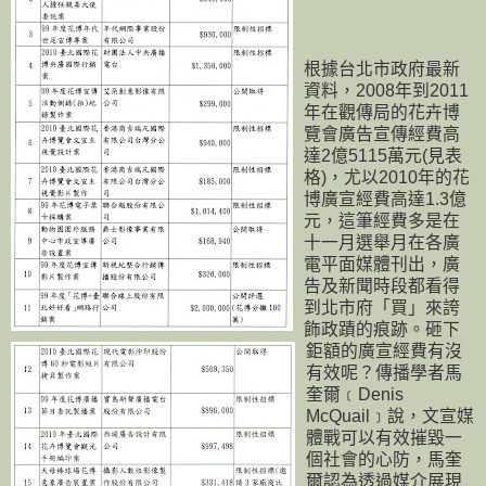
根據台北市政府最新
資料，2008年到2011
年在觀傳局的花卉博
覽會廣告宣傳經費高
達2億5115萬元(見表
格)，尤以2010年的花
博廣宣經費高達1.3億
元，這筆經費多是在
十一月選舉月在各廣
電平面媒體刊出，廣
告及新聞時段都看得
到北市府「買」來誇
飾政蹟的痕跡。砸下
鉅額的廣宣經費有沒
有效呢？傳播學者馬
奎爾﹝Denis
McQuail﹞說，文宣媒
體戰可以有效摧毀一
個社會的心防，馬奎
爾認為透過媒介展現