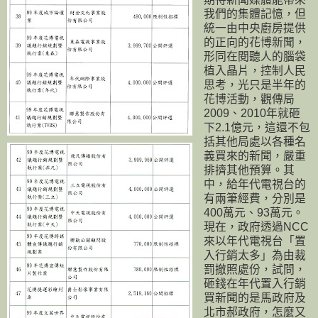
我們的集體記憶，但
統一由中央廚房提供
的正向的花博新聞，
形同在閱聽人的腦袋
植入晶片，控制人民
思考，光只是半年的
花博活動，觀傳局
2009、2010年就砸
下2.1億元，這還不包
括其他局處以各種名
義買來的新聞，嚴重
排擠其他預算。其
中，給年代電視台的
有兩筆經費，分別是
400萬元、93萬元。
現在，政府透過NCC
來以年代電視台「置
入行銷太多」為由裁
罰撤照處份，試問，
砸錢在年代置入行銷
買新聞的是馬政府及
北市郝政府，怎麼又