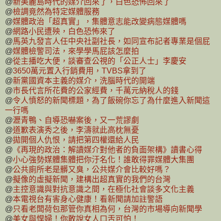
@
新美麗島時代的媒介回來了，白色恐怖回來了
@
檢調竟然為特定媒體服務
@
媒體政治「超真實」，集體意志能改變病態媒體嗎
@
網路小民遭殃，白色恐怖來了
@
馬英九發言人任中央社副社長，如同宣布記者專業是個屁
@
媒體檢警司法，來學學馬屁該怎麼拍
@
從主播吃大便，談審查公視的「公正人士」李慶安
@
3650萬元置入行銷費用，TVBS拿到了
@
新黨國資本主義的媒介，洗腦時代的開端
@
市長代言所花費的公家經費，千萬元納稅人的錢
@
令人憤怒的新聞標題，為了飯碗你忘了為什麼進入新聞這
一行嗎
@
瀝青鴨、自導恐嚇案後，又一荒謬劇
@
道歉表演秀之後，李濤就此高枕無憂
@
拋開個人仇恨，請把第四權還給人民
@
《再現的政治：解讀媒介對他者的負面架構》讀書心得
@
小心強勢媒體集體把你汙名化！誰敢得罪媒體大集團
@
公共廁所老是髒又臭，公共媒介會比較好嗎？
@
擬像的虛擬新聞，建構出超真實的我們的台灣
@
主控意識與對抗意識之間，在極化社會談多文化主義
@
本電視台有害身心健康！看新聞請加註警語
@
只看老闆荷包那管你真相為何，台灣的市場導向新聞學
@
美女與悍婦！你敢說女人口舌可怕！