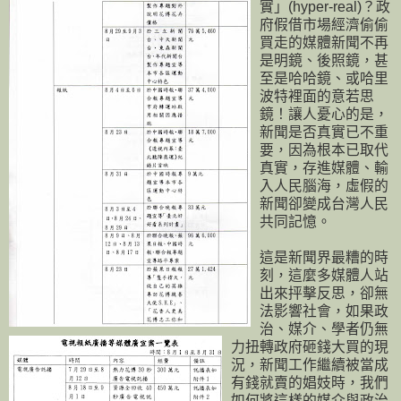
實」(hyper-real)？政
府假借市場經濟偷偷
買走的媒體新聞不再
是明鏡、後照鏡，甚
至是哈哈鏡、或哈里
波特裡面的意若思
鏡！讓人憂心的是，
新聞是否真實已不重
要，因為根本已取代
真實，存進媒體、輸
入人民腦海，虛假的
新聞卻變成台灣人民
共同記憶。
這是新聞界最糟的時
刻，這麼多媒體人站
出來抨擊反思，卻無
法影響社會，如果政
治、媒介、學者仍無
力扭轉政府砸錢大買的現
況，新聞工作繼續被當成
有錢就賣的娼妓時，我們
如何將這樣的媒介與政治