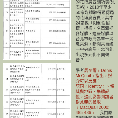
的花博廣宣細項表(見
表格)，2010年至少
50家媒體取得觀傳局
的花博廣宣費，其中
24家採「限制性招
標」得標，名單囊括
各媒體，這些媒體以
台北市政府為單一消
息來源，新聞來自統
一中央廚房，怎可能
出現多元化不同聲
音？
學者
馬奎爾﹝Denis
McQuail﹞指出，媒
介可以反應：
認同﹝identity﹞、領
域與地區、集體記
憶，進而影響到讀者
對意義的獲取
﹝MacQuail 2000:
485-486﹞。
我們原
期待新聞媒體能帶來