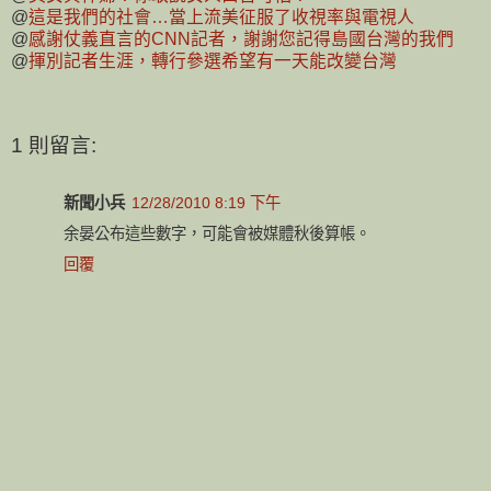
@
這是我們的社會…當上流美征服了收視率與電視人
@
感謝仗義直言的CNN記者，謝謝您記得島國台灣的我們
@
揮別記者生涯，轉行參選希望有一天能改變台灣
1 則留言:
新聞小兵
12/28/2010 8:19 下午
余晏公布這些數字，可能會被媒體秋後算帳。
回覆