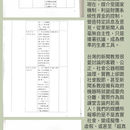
現在，媒介受國家
機制、利益財團系
統性資金的控制，
營造特定訊息及意
見。從業新聞人員
毫無自主性，只是
連署抗議，成為標
準的生產工具。
台灣的新聞教育很
愛討論的客觀、公
正、社會公器相關
論理，實務上卻跟
社會脫節，甚至新
聞系教授擁有政府
機器時就變成靈肉
分離、實際作為與
課堂言論判若兩
人！我們的媒體所
報導的是不是真實
社會，變成擬像、
虛假、或甚至「超真