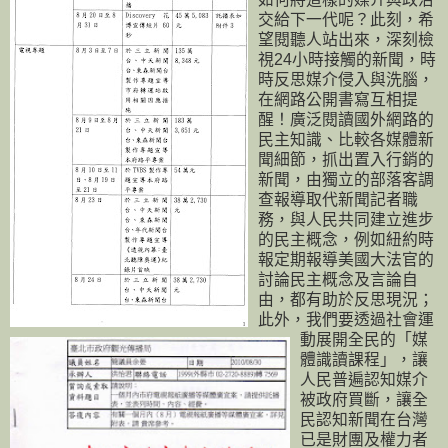
交給下一代呢？此刻，希
望閱聽人站出來，深刻檢
視24小時接觸的新聞，時
時反思媒介侵入與洗腦，
在網路公開書寫互相提
醒！廣泛閱讀國外網路的
民主知識、比較各媒體新
聞細節，抓出置入行銷的
新聞，由獨立的部落客調
查報導取代新聞記者職
務，與人民共同建立進步
的民主概念，例如紐約時
報定期報導美國大法官的
討論民主概念及言論自
由，都有助於反思現況；
此外，我們要透過社會運
動展開全民的「媒
體識讀課程」，讓
人民普遍認知媒介
被政府買斷，讓全
民認知新聞在台灣
已是財團及權力者