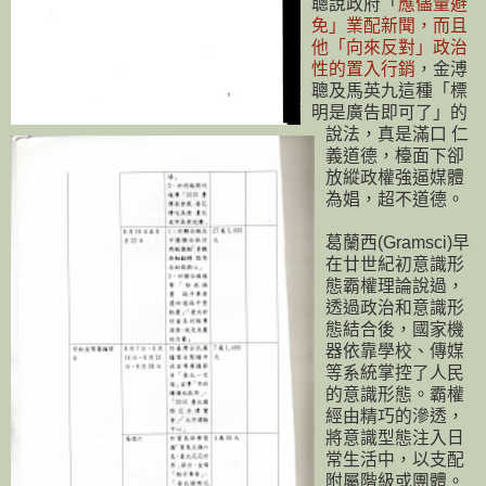
聰說政府「
應儘量避
免」業配新聞，而且
他「向來反對」政治
性的置入行銷
，金溥
聰及馬英九這種「標
明是廣告即可了」的
說法，真是滿口 仁
義道德，檯面下卻
放縱政權強逼媒體
為娼，超不道德。
葛蘭西(Gramsci)早
在廿世紀初意識形
態霸權理論說過，
透過政治和意識形
態結合後，國家機
器依靠學校、傳媒
等系統掌控了人民
的意識形態。霸權
經由精巧的滲透，
將意識型態注入日
常生活中，以支配
附屬階級或團體。