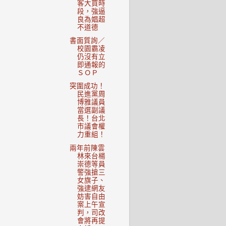
客大買時
段，強逼
良為娼超
不道德
書面質詢／
校園霸凌
仍沒有立
即通報的
ＳＯＰ
突圍成功！
民進黨周
博雅議員
當選副議
長！台北
市議會權
力重組！
兩年前陳雲
林來台楊
崇德等員
警強搶三
女旗子、
強逮網友
妨害自由
案上午宣
判，司改
會將再提