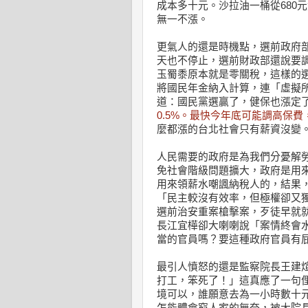
成本多十元。沙拉油一桶從680
無一不漲。
更氣人的還是時機點，選前政府
天也不停止，選前財政部還說要
玉蜀黍原本就是零關稅，這樣的
將國民年金納入計算，連「虛擬
道：國民黨選贏了，健保也漲定
0.5%。最快今年底可能調高保費
麼都漲的台北社會只有薪資沒變
人民需要的政府是為我們分憂解
免社會階級問題擴大，政府是用
用來領薪水嘲諷納稅人的，結果
「民主較沒有效率，但極權卻又
選前治安重案槍擊案，歹徒早就
長江宜樺卻大喇喇說「案情終會
當的官員嗎？要這種政府官員有
最引人憤怒的還是監察院長王建
打工，笨死了！」這真應了一句
境可以，誰願意去為一小時數十