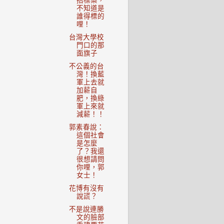
招標案，
不知道是
誰得標的
哩！
台灣大學校
門口的那
面旗子
不公義的台
灣！換藍
軍上去就
加薪自
肥，換綠
軍上來就
減薪！！
郭素春說：
這個社會
是怎麼
了？我還
很想請問
你哩，郭
女士！
花博有沒有
說謊？
不是說連勝
文的臉部