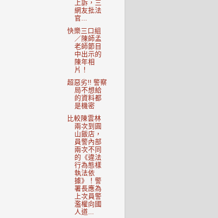
上訴，三
網友批法
官...
快樂三口組
／陳師孟
老師節目
中出示的
陳年相
片！
超惡劣!! 警察
局不想給
的資料都
是機密
比較陳雲林
兩次到圓
山飯店，
員警內部
兩次不同
的《違法
行為態樣
執法依
據》！警
署長應為
上次員警
濫權向國
人道...