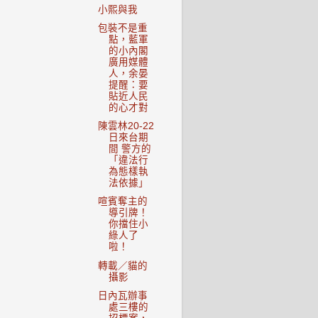
小熙與我
包裝不是重
點，藍軍
的小內閣
廣用媒體
人，余晏
提醒：要
貼近人民
的心才對
陳雲林20-22
日來台期
間 警方的
「違法行
為態樣執
法依據」
喧賓奪主的
導引牌！
你擋住小
綠人了
啦！
轉載／貓的
攝影
日內瓦辦事
處三樓的