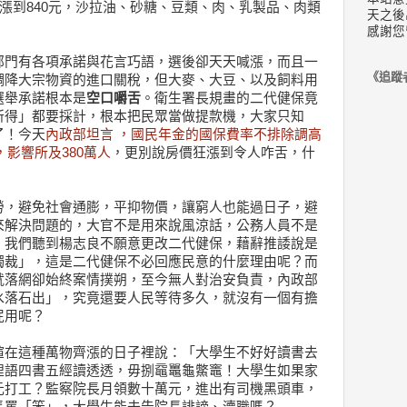
元漲到840元，沙拉油、砂糖、豆類、肉、乳製品、肉類
天之後
感謝您
部門有各項承諾與花言巧語，選後卻天天喊漲，而且一
《追蹤
調降大宗物資的進口關稅，但大麥、大豆、以及飼料用
選舉承諾根本是
空口嚼舌
。衛生署長規畫的二代健保竟
所得」都要採計，根本把民眾當做提款機，大家只知
了！今天
內政部坦言 ，國民年金的國保費率不排除調高
，影響所及380萬人
，更別說房價狂漲到令人咋舌，什
。
勞，避免社會通膨，平抑物價，讓窮人也能過日子，避
來解決問題的，大官不是用來說風涼話，公務人員不是
，我們聽到楊志良不願意更改二代健保，藉辭推諉說是
獨裁」，這是二代健保不必回應民意的什麼理由呢？而
就落網卻始終案情撲朔，至今無人對治安負責，內政部
水落石出」，究竟還要人民等待多久，就沒有一個有擔
屁用呢？
煊在這種萬物齊漲的日子裡說：「大學生不好好讀書去
俚語四書五經讀透透，毋捌黿鼉龜鱉竈！大學生如果家
元打工？監察院長月領數十萬元，進出有司機黑頭車，