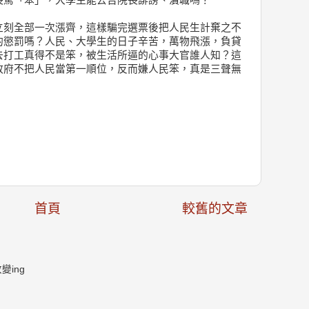
長罵「笨」，大學生能去告院長誹謗、瀆職嗎？
立刻全部一次漲齊，這樣騙完選票後把人民生計棄之不
的懲罰嗎？人民、大學生的日子辛苦，萬物飛漲，負貸
去打工真得不是笨，被生活所逼的心事大官誰人知？這
政府不把人民當第一順位，反而嫌人民笨，真是三聲無
首頁
較舊的文章
ing