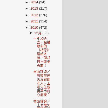
►
2014
(94)
►
2013
(217)
►
2012
(276)
►
2011
(314)
▼
2010
(472)
▼
12月
(33)
一年又過
去，點播
賴和的
《相思》
送給大
家，期許
自己能更
勇敢！
書面質詢／
有錢放煙
火沒錢助
老人，王
老先生殺
妻案市府
心能安？
書面質詢／
上億煙火