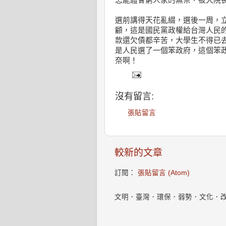
怎能體會窮人家的無奈，被大院
選前講得天花亂綴，選後一周，
顧，這是國民黨政權給台灣人民
款還欠債都辛苦，大學生不得已
是人民選了一個笨政府，這個笨
奈啊！
沒有留言:
張貼留言
較新的文章
訂閱：
張貼留言 (Atom)
文明．臺灣．環保．弱勢．文化．改變