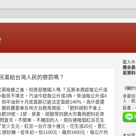
格
載入中.
簡余晏
索資料
民黨給台灣人民的懲罰嗎？
《關於
民黨險勝之後，刻意惡整國人嗎 ？瓦斯本周起每公斤漲
販苦不堪言，汽油今起每公升漲3角，柴油每公升漲4
余晏信
人．政
但中油到十月底盈餘已逾法定盈餘140％，為什麼還
，選前農委會在地方台跑馬燈說：「肥料絕對不會上
臉書：
肥39號、1號、尿素、硫胺等四類大宗農用肥料近來
語問蒼天。不開車、不種田的人，現在連喝個紅豆花生
至少五元，紅豆一台斤漲十幾元、花生漲20元、薏仁
二號砂糖，從年初一包1100元，飆到1600元，每公斤的
本站意