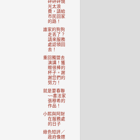
砰砰砰燒
光太浪
費，請給
市民回家
的路！
誰家的狗狗
走丟了？
請來服務
處認領回
去！
重回獨盟去
演講！獲
贈很棒的
杯子。謝
謝您們的
努力！
就是要春聯
~~書法家
張穆希的
作品！
小熙與阿財
在服務處
的日子
綠色短評／
政府像嫖