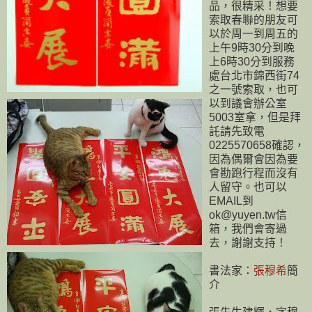
品，很精采！想要
索取春聯的朋友可
以於周一到周五的
上午9時30分到晚
上6時30分到服務
處台北市錦西街74
之一號索取，也可
以到議會辦公室
5003室拿，但是拜
託請先致電
0225570658確認，
因為偶爾會因為要
會勘跑行程而沒有
人留守。也可以
EMAIL到
ok@yuyen.tw信
箱，我們會寄過
去，謝謝支持！
書法家：
張穆希
簡
介