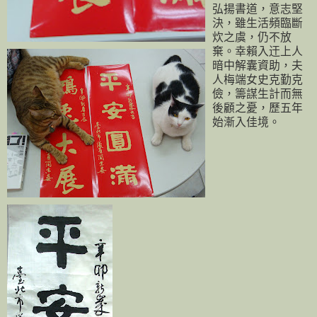
弘揚書道，意志堅
決，雖生活頻臨斷
炊之虞，仍不放
棄。幸賴入迀上人
暗中解囊資助，夫
人梅端女史克勤克
儉，籌謀生計而無
後顧之憂，歷五年
始漸入佳境。