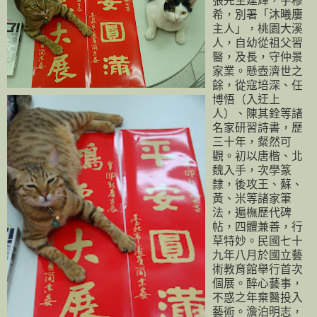
張先生建輝，字穆
希，別署「沐曦廔
主人」，桃園大溪
人，自幼從祖父習
醫，及長，守仲景
家業。懸壺濟世之
餘，從寇培深、任
博悟（入迂上
人）、陳其銓等諸
名家研習詩書，歷
三十年，粲然可
觀。初以唐楷、北
魏入手，次學篆
隸，後攻王、蘇、
黃、米等諸家筆
法，遍橅歷代碑
帖，四體兼善，行
草特妙。民國七十
九年八月於國立藝
術教育館舉行首次
個展。醉心藝事，
不惑之年棄醫投入
藝術。澹泊明志，