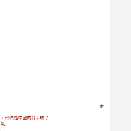
余
人，他們是中國的打手嗎？
勇氣
丸