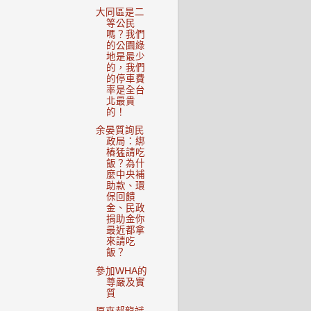
大同區是二
等公民
嗎？我們
的公園綠
地是最少
的，我們
的停車費
率是全台
北最貴
的！
余晏質詢民
政局：綁
樁猛請吃
飯？為什
麼中央補
助款、環
保回饋
金、民政
捐助金你
最近都拿
來請吃
飯？
參加WHA的
尊嚴及實
質