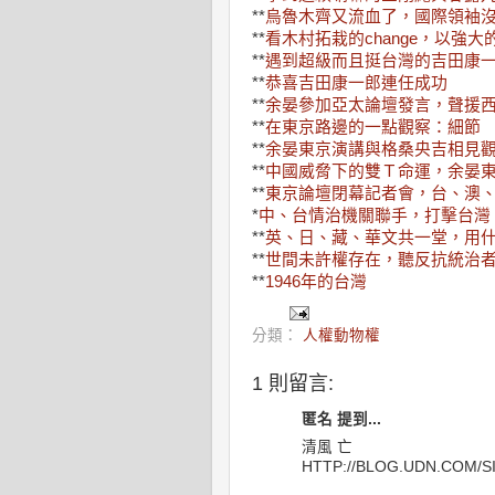
**
烏魯木齊又流血了，國際領袖
**
看木村拓栽的change，以強
**
遇到超級而且挺台灣的吉田康
**
恭喜吉田康一郎連任成功
**
余晏參加亞太論壇發言，聲援
**
在東京路邊的一點觀察：細節
**
余晏東京演講與格桑央吉相見
**
中國威脅下的雙Ｔ命運，余晏
**
東京論壇閉幕記者會，台、澳
*
中、台情治機關聯手，打擊台灣
**
英、日、藏、華文共一堂，用
**
世間未許權存在，聽反抗統治
**
1946年的台灣
分類：
人權動物權
1 則留言:
匿名 提到...
清風 亡
HTTP://BLOG.UDN.COM/S