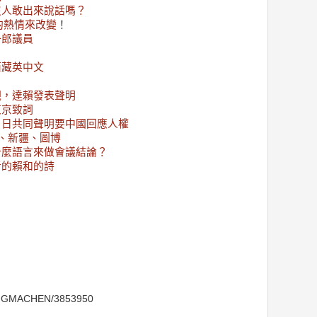
沒人敢出來說話嗎？
大的熱情來改變
！
一郎議員
西藏英中文
觀，達賴發表聲明
東京致詞
、日共同聲明要中國回應人權
、新疆、圖博
什麼語言來做會議結論？
者的賴和的詩
IGMACHEN/3853950