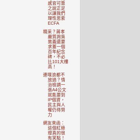
感官可靠
之說正足
以讓我們
理性思索
ECFA
精采？蔣孝
嚴質詢吳
敦義還要
求蓋一個
百年紀念
碑，不必
比101大樓
高！
連噗浪都不
放過？情
治檢調一
張A4公文
就能要到
IP個資，
民主與人
權仍待努
力
網友來函：
這個紅綠
燈真的很
有笑點！