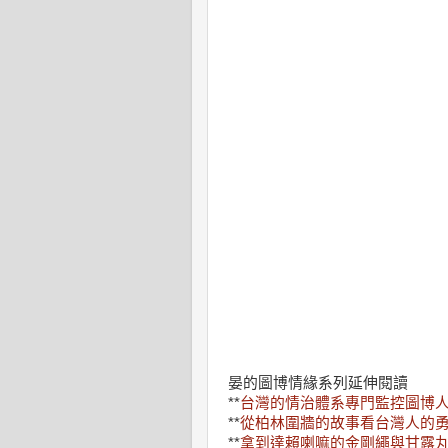
晏的圖博情緣系列延伸閱讀
**
台灣的情治體系專門監控圖博
**
從柏林圍牆的故事看台灣人的
**
拿到達賴喇嘛的金剛繩與甘露