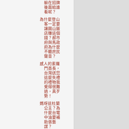
躲在招牌
後面給誰
看呢？
為什麼登山
客一定要
讓圓山飯
店賺這個
錢？郝市
府與馬政
府為什麼
不聽庶民
聲音？
感人的索羅
門酋長，
台灣送您
這麼失禮
的禮物我
覺得很難
過，真歹
勢！
媽呀這杜蘭
公主？為
什麼台電
中油要補
助張藝
謀？