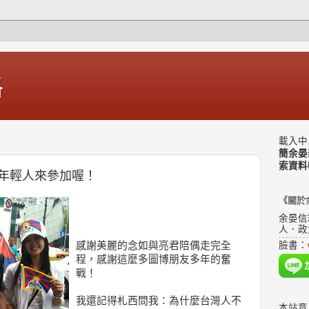
格
載入中.
簡余晏
索資料
年輕人來參加喔！
《關於
余晏信
人．政
感謝美麗的念如與亮君陪偶走完全
臉書：
程，感謝這麼多圖博朋友多年的奮
戰！
我還記得札西問我：為什麼台灣人不
本站意