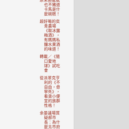
原來郝龍斌
也不豬道
卡馬是什
麼碗糕！
超好喝的奕
青農場
《取冰露
梅酒》，
有媽媽私
釀水果酒
的味道！
轉載／《隨
口愛地
球》試吃
會
從派翠克亨
利的《不
自由，毋
寧死》，
看貪小便
宜的族群
性格！
余晏議場質
疑郝市
長：為什
麼北市府