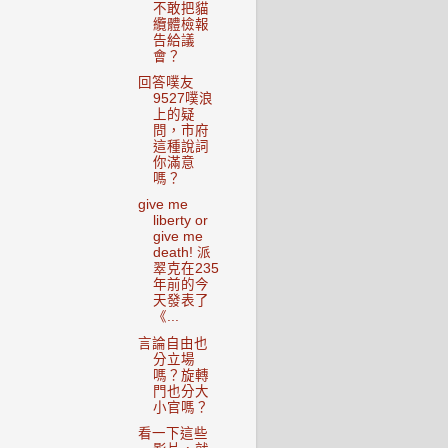
不敢把貓
纜體檢報
告給議
會？
回答噗友
9527噗浪
上的疑
問，市府
這種說詞
你滿意
嗎？
give me
liberty or
give me
death! 派
翠克在235
年前的今
天發表了
《...
言論自由也
分立場
嗎？旋轉
門也分大
小官嗎？
看一下這些