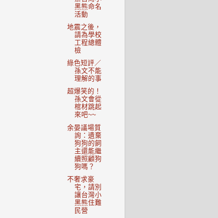
黑熊命名
活動
地震之後，
請為學校
工程總體
檢
綠色短評／
孫文不能
理解的事
超爆笑的！
孫文會從
棺材跳起
來吧~~
余晏議場質
詢：遺棄
狗狗的飼
主還能繼
續照顧狗
狗嗎？
不奢求豪
宅，請別
讓台灣小
黑熊住難
民營