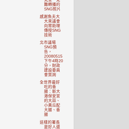
難轉播的
SNG照片
感謝魚夫大
大來議會
向眾助理
傳授SNG
技術
北市議場
SNG預
告，
20080515
下午4時20
分，財政
建設委員
會質詢
全世界最好
吃的香
腸：新大
港保安宮
的大蒜、
小黃瓜配
大腸、香
腸
這樣的署長
是好人還