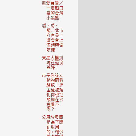
熊愛台灣／
一隻超口
愛的台灣
小黑熊
嚼、嚼、
嚼…北市
府官員上
議會台上
備詢時偷
吃糖
東星大樓到
現在還沒
蓋好！
市長你該去
動物園看
駱駝！連
主權被矮
化你也把
頭埋在沙
裡看不
到？
公用垃圾筒
是為了開
罰單用
的，環保