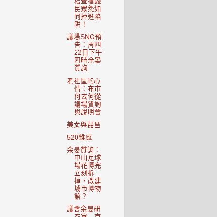
稽查搶錢
民眾怨如
同掉進陷
阱！
議場SNG預
告：周四
22日下午
四時余晏
質詢
老社區的心
情：布市
何去何從
議場質詢
與說明會
美女與琵琶
520雜感
余晏質詢：
中山足球
場花博完
立刻拆
掉，改建
城市博物
館？
議會余晏研
究室 克