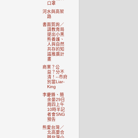
口罩
河水與高架
路
書面質詢／
請教育局
提出小黑
熊養護、
人與自然
共存的知
識推廣計
畫
商業？公
益？分不
清！--市府
別當Liar-
King
李慶鋒、簡
余晏29日
周四上午
10時半記
者會SNG
預告
熊愛台灣／
北高要合
辦台灣小