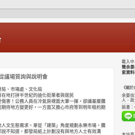
格
載入中.
簡余晏
索資料
從議場質詢與說明會
《關於
發局、市場處、文化局
重在地打拼半世紀的迪化街業者與居民
余晏信
人．政
受傷害！公務人員在冷氣房裡面大筆一揮，卻讓基層攤
面期待地方變更好，一方面又擔心市府等到明年租約期
臉書：
地人文生態需求，單從「建築」角度規劃永樂市場，攤
都說不知道，都發局紙上計劃沒有與地方人士有效溝
本站意