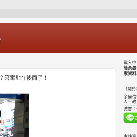
格
載入中.
簡余晏
索資料
？答案貼在後面了！
《關於
余晏信
人．政
臉書：
本站意