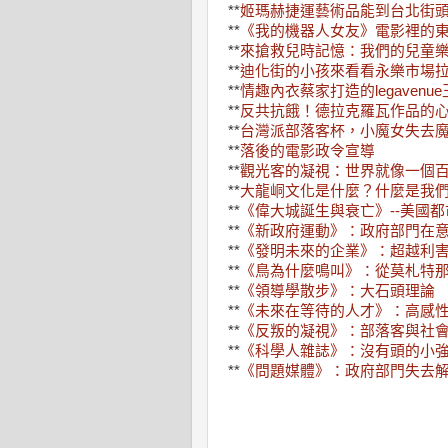
**
姬瑪赫捷運藝術品能到台北街
**
《我的機器人女友》電影裡的
**
來搶救兒時記憶：我們的兒童
**
迪化街的小孩來看看永樂市場
**
情趣內衣蔡家打造的legavenu
**
反共抗餓！德拉克羅瓦作品的
**
台灣派部落客杯，小魔女失去
**
落後的電影政令宣導
**
觀光客的凝視：世界就像一個
**
大龍峒文化是什麼？什麼是我
**
《偉大城
誕生與衰亡》--美國
**
《新政府運動》：政府部門在
**
《發明未來的企業》：超越利
**
《鳥為什麼鳴叫》：從莫札特
**
《領導學散步》：大石頭理論
**
《未來在等待的人才》：高感
**
《反叛的凝視》：部落客與社
**
《科學人雜誌》：沒有頭的小
**
《問題媒體》：政府部門失去