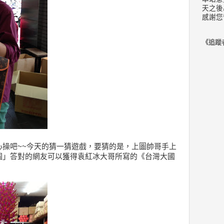
天之後
感謝您
《追蹤
心操吧~~今天的猜一猜遊戲，要猜的是，上圖帥哥手上
個」答對的網友可以獲得袁紅冰大哥所寫的《台灣大國