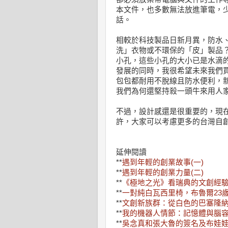
本文件，也多數無法放進筆電，
話。
相較於科技製品日新月異，防水
洗」衣物或不環保的「皮」製品？G
小孔，這些小孔的大小已是水滴的
發展的同時，我很希望未來我們
包包都耐用不脫線且防水便利，
我們為何還堅持殺一頭牛來用人
不過，設計感還是很重要的，現
許，大家可以考慮更多的台灣自
延伸閱讀
**
遇到年輕的創業故事(一)
**
遇到年輕的創業力量(二)
**
《極地之光》看瑞典的文創經
**
一對純白瓦西里椅，布魯爾23
**
文創新族群：從白色的巴塞隆
**
我的機器人情節：記憶體與腦
**
吳念真和張大魯的簽名及布娃