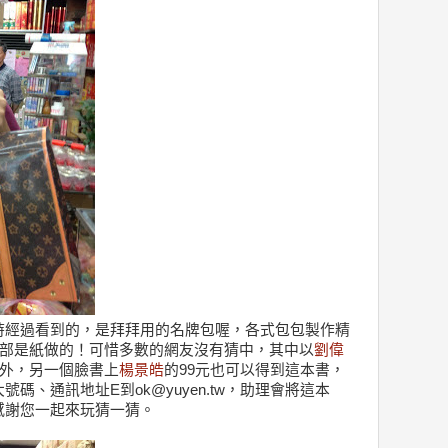
時經過看到的，是拜拜用的名牌包喔，各式包包製作精
全部是紙做的！可惜多數的網友沒有猜中，其中以
劉偉
此外，另一個臉書上
楊景皓
的99元也可以得到這本書，
碼、通訊地址E到ok@yuyen.tw，助理會將這本
感謝您一起來玩猜一猜。