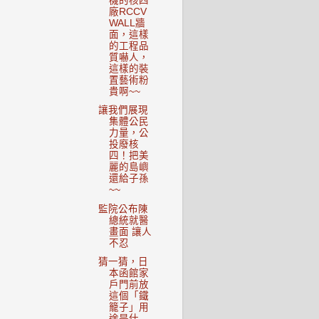
機的核四
廠RCCV
WALL牆
面，這樣
的工程品
質嚇人，
這樣的裝
置藝術粉
貴啊~~
讓我們展現
集體公民
力量，公
投廢核
四！把美
麗的島嶼
還給子孫
~~
監院公布陳
總統就醫
畫面 讓人
不忍
猜一猜，日
本函館家
戶門前放
這個「鐵
籠子」用
途是什