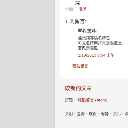
分類：
環保
1 則留言:
匿名 提到...
連紙錢都燒名牌包
可見名牌崇拜真是很嚴重
要改還很難
2/19/2013 9:04 上午
張貼留言
較新的文章
訂閱：
張貼留言 (Atom)
文明．臺灣．環保．弱勢．文化．改變