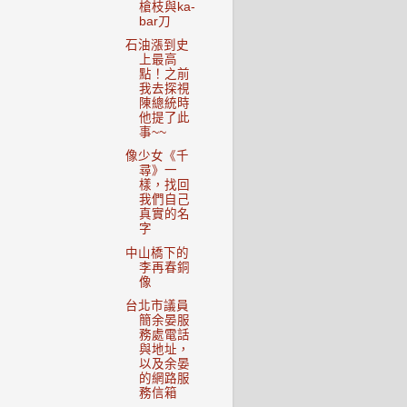
槍枝與ka-
bar刀
石油漲到史
上最高
點！之前
我去探視
陳總統時
他提了此
事~~
像少女《千
尋》一
樣，找回
我們自己
真實的名
字
中山橋下的
李再春銅
像
台北市議員
簡余晏服
務處電話
與地址，
以及余晏
的網路服
務信箱