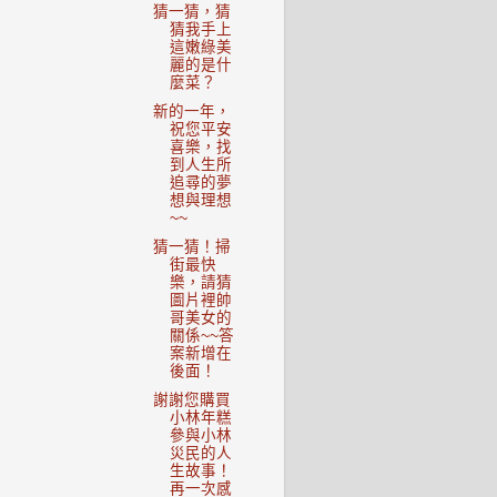
猜一猜，猜
猜我手上
這嫩綠美
麗的是什
麼菜？
新的一年，
祝您平安
喜樂，找
到人生所
追尋的夢
想與理想
~~
猜一猜！掃
街最快
樂，請猜
圖片裡帥
哥美女的
關係~~答
案新增在
後面！
謝謝您購買
小林年糕
參與小林
災民的人
生故事！
再一次感