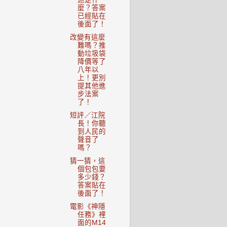
麼？答案
已經貼在
後面了！
改變有這麼
難嗎？推
動垃圾袋
降價等了
八年以
上！更別
提其他進
步法案
了！
短評／江院
長！你聽
到人民的
聲音了
嗎？
猜一猜，這
個包包要
多少錢？
答案貼在
後面了！
電影《神隱
任務》裡
面的M14