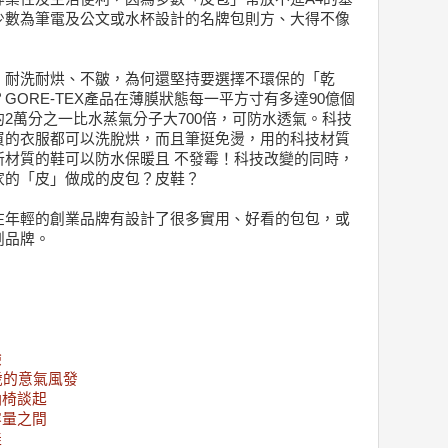
少數為筆電及公文或水杯設計的名牌包則方、大得不像
、耐洗耐烘、不皺，為何還堅持要選擇不環保的「乾
ORE-TEX產品在薄膜狀態每一平方寸有多達90億個
2萬分之一比水蒸氣分子大700倍，可防水透氣。科技
買的衣服都可以洗脫烘，而且筆挺免燙，用的科技材質
新材質的鞋可以防水保暖且 不發霉！科技改變的同時，
家的「皮」做成的皮包？皮鞋？
在年輕的創業品牌有設計了很多實用、好看的包包，或
創品牌。
驗
歲的意氣風發
納椅談起
容量之間
娃