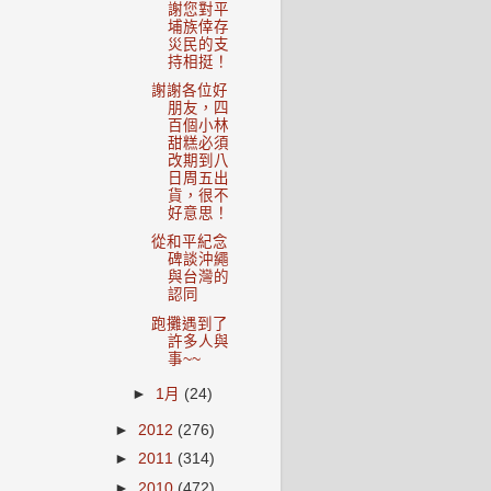
謝您對平
埔族倖存
災民的支
持相挺！
謝謝各位好
朋友，四
百個小林
甜糕必須
改期到八
日周五出
貨，很不
好意思！
從和平紀念
碑談沖繩
與台灣的
認同
跑攤遇到了
許多人與
事~~
►
1月
(24)
►
2012
(276)
►
2011
(314)
►
2010
(472)