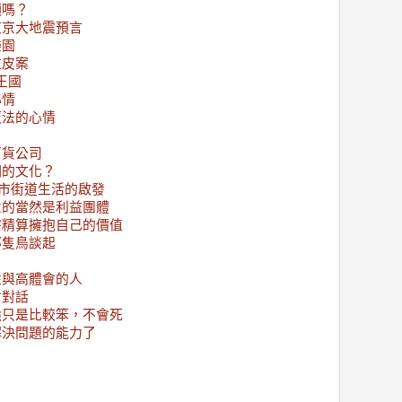
頭嗎？
東京大地震預言
樂園
拉皮案
e王國
心情
魔法的心情
百貨公司
們的文化？
都市街道生活的啟發
意的當然是利益團體
害精算擁抱自己的價值
那隻鳥談起
性與高體會的人
會對話
強只是比較笨，不會死
解決問題的能力了