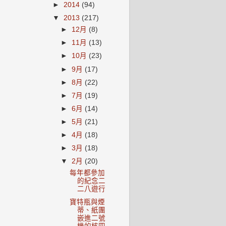
►
2014
(94)
▼
2013
(217)
►
12月
(8)
►
11月
(13)
►
10月
(23)
►
9月
(17)
►
8月
(22)
►
7月
(19)
►
6月
(14)
►
5月
(21)
►
4月
(18)
►
3月
(18)
▼
2月
(20)
每年都參加
的紀念二
二八遊行
寶特瓶與煙
蒂、紙團
嵌進二號