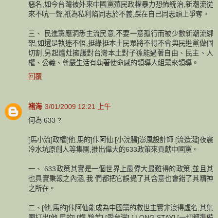
惡名,如今台灣被外來中國黨殖民政權暴力恐怖統治,新潮流從
來不吭一聲,祇為私利陷同志於不義,踩在自己同志頭上爭奪。
三、 民進黨應洞悉主流民意,不要一意孤行而被少數新潮流綁
架,如還是執迷不悟,挺綠挺本土民眾將不得不會與民進黨做個
切割,另起爐灶擁護對台灣本土對子孫能過著自由、民主、人
權、公義、尊嚴生活有執著使命感的領導人組黨來領導。
回覆
褚海
3/01/2009 12:21 上午
何為 633 ?
[馬小流]政權[他,馬的]佧阿仙.[小浣腸]澎風設計師.[流造涎]夜震
冷水坑原創人等集團,推出偉大的633政策來貢獻中國黨。
一、 633政策其實是一個世界上最偉大最難得的政策,並且其
也具實秉報之內涵,我 們都把它誤覺了其含意也會錯了其精神
之所在。
二、[他,馬的]佧阿仙能成為中國黨的救世主實非浪得虛名,其集
團打出[他,馬的].[趕 羚羊].[愛台灣].[ LONG STAY].[一切都準備