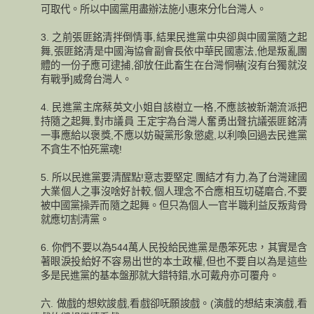
可取代。所以中國黨用盡辦法施小惠來分化台灣人。
3. 之前張匪銘清拌倒情事,結果民進黨中央卻與中國黨隨之起
舞,張匪銘清是中國海協會副會長依中華民國憲法,他是叛亂團
體的一份子應可逮捕,卻放任此畜生在台灣恫嚇[沒有台獨就沒
有戰爭]威脅台灣人。
4. 民進黨主席蔡英文小姐自該樹立一格,不應該被新潮流派把
持隨之起舞,對市議員 王定宇為台灣人奮勇出聲抗議張匪銘清
一事應給以褒獎,不應以妨礙黨形象懲處,以利喚回過去民進黨
不貪生不怕死黨魂!
5. 所以民進黨要清醒點!意志要堅定.團結才有力,為了台灣建國
大業個人之事沒啥好計較,個人理念不合應相互切磋磨合,不要
被中國黨操弄而隨之起舞。但只為個人一官半職利益反叛背骨
就應切割清黨。
6. 你們不要以為544萬人民投給民進黨是愚笨死忠，其實是含
著眼淚投給好不容易出世的本土政權,但也不要自以為是這些
多是民進黨的基本盤那就大錯特錯,水可戴舟亦可覆舟。
六. 做戲的想欸誜戲,看戲卻呒願誜戲。(演戲的想結束演戲,看