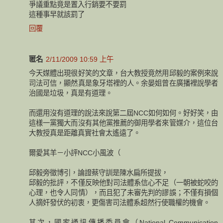
爭議重點竟是置入行銷要不要罰
這種事早就該罰了
回覆
匿名
2/11/2009 10:59 上午
今天媒體出現很好笑的文章，台大教授竟然用邱毅的案例來說
司法可信，顯然真是象牙塔裡的人。余晏姐曾在廣播裡說學者
治國是垃圾，真是有道理。
而還用沒有道理的說法來說第二屆NCC如何如何。好好笑，由
這樣一黨獨大而沒有其他黨推薦的御用學者來管媒介，這位台
大教授真是距離真實社會太遙遠了。
爾愛其羊－小評NCC小風波（
邱毅旁徵博引，論證蔡守訓是陳水扁所提拔，
邱毅的批評，不僅反映他對司法體系信心不足（一朝被蛇咬的
心理，也令人同情），而且犯了未審先判的謬誤；不僅有損個
人摘奸發伏的初衷，更傷害司法體系超然行使職權的機會。
其次，國家通訊傳播委員會（National Communication