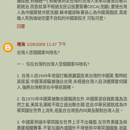
獨促統,終極統一],有關係到全台灣的台灣人未來命運是否被共
匪統治,而急就章不經過全民公投要簽署CECA(洗腳),要使台灣
人為中國黨替共匪洗腳,賴幸媛卻昧著良心為中國黨圓謊,真是
做人死狗填坳空還不自知的中國黨奴才,可恥可悲 !
回覆
褚海
2/28/2009 11:47 下午
台灣人恁個國家叫啥名?
一、 住在台灣的台灣人恁個國家叫啥名?
1. 台灣人自1949年收留打輸跑贏竄逃來台灣的中國黨,暫時給
其居留,中國黨卻竊據強佔台灣,未經過台灣人自決選擇當何國
人,強將台灣框架在中華民國裡。
2. 在1970年中國黨被聯合國驅逐在外,中國黨卻自我膨風為浩
然之氣,美其名漢賊不兩立退出聯合國,從此中華民國就成為中
華冥國在世界上消失,祇能在台灣島內叫爽及壓制台灣人民。
3. 中國黨熟諳中華冥國在世界上浮不出檯面,在世界奧運及與
奧運相關賽事,不管在國內或國外不得使用中華冥國國旗,祇能