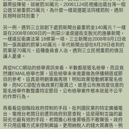
籲票投陳菊，就被罰30萬元，20061124民視播出還台灣一個
公道又被重罰25萬元，為什麼一樣是選罷法同樣罰則，遇到
民視時就特別重？
另一例，遇到三立就創下處罰新聞台最重罰金140萬元？一樣
是在2008年0809日的一則惡少凌虐逼街支脫光的施暴新聞，
一樣違反衛廣法第 18條第一項，三立新聞台2008年9月1日收
到一張高額的罰單140萬元，年代新聞台卻在8月29日收到的
罰單是70萬元，這種委員會人治，遇到三立民視重罰的情況
讓人憂慮。
再從NCC網站的檢舉資訊來看，半數都是匿名檢舉，而且竟
然連EMAIL檢舉也算，這些檢舉未來竟要做為停播頻道或節
目的參考，這真是明朝東廠再現！明知政黨發動網軍匿名檢
舉，而NCC卻配合執政黨打壓異己，故意公布無效度信度的
匿名檢舉件數整肅特定節目，公布檢舉案件根本就是不公平
的作弊行為。
再看看這個階段政府控制的手段，批判國民黨的特定廣播電
台、電視台老闆日前遭到政府刻意查稅，這是箝制言論的最
惡劣也最有效的手段，老闆擔心秋後算帳而不敢聲張。政府
不只用這種方式來控制輿論，更用納稅人的錢大買廣告，例