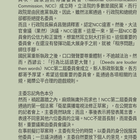
Commission, NCC）成立時，立法院的多數是國民黨，而行
政院是由民進黨執政。因此，雖然法案通過，行政院和總統府
卻都拒絕提名委員。
而且，行政院長蘇貞昌聲請釋憲，認定NCC違憲。然後，大法
官會議（果然）決議，NCC違憲。這麼一來，第一屆NCC委
員會的公信力和正當性，想當然耳立刻大打折扣。這個重要的
委員會，在還沒有發揮功能大展身手之前，就被「程序問題」
綁住手腳。
國民黨重新執政之後，口口聲聲要尊重體制，不逾越法治。然
而，西諺云：「行為比話語更大聲！」（Deeds are louder
then words）NCC第二屆委員會成立，新人新政新氣象，各方
都寄予厚望，希望這個重要的委員會，能通過各項相關的法
規，揭櫫公平合理的遊戲規則。
主委忘記角色本分
然而，禍起蕭牆之內，麻煩無庸外而求也！NCC第二屆委員會
通過的第一個法案「衛星廣播電視法修正草案」，在公開宣布
的記者會上，主委竟然缺席；而且，事後表示將發表萬言書，
表達不同意其他六位委員的立場。NCC不是首長制，而是委員
制，重要議案由委員會議決。
在事前擬訂草案時，主委有充分的時間，以委員的身分說服其
他委員；一旦議決通過，主委自然要放下個人的意見，支持委