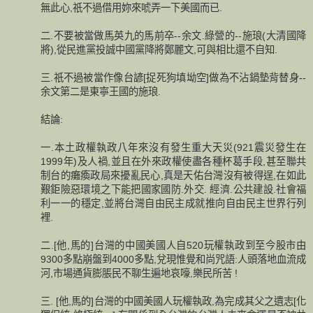
無此心,祇不過借用妳來唬弄一下美國而已.
二.不要被當做馬英九的馬前卒--余文.綠營的--施琅(大清國降
將),從民進黨投誠中國黨降將鄭麗文,可與相比還不自知.
三.祇不過被當作像台諺[捉死狗填坳空]做為不沾鍋墊背替身--
余文第二是東寧王國的施琅.
結論:
一.本土政權執政八年來沒有發生重大天災(921震災發生在
1999年)及人禍,並且在外來政權使盡各種杯葛手段,甚至聯共
制台的癱瘓政局來擾亂民心,真是天佑台灣沒有被得逞,在如此
艱鉅險惡環境之下能把國家國防.外交. 經濟.公共建設.社會福
利一一的穩定,並將台灣自由民主成就推向自由民主世界行列
裡.
二.[他,馬的]台灣的中國美國人自520玩權執政到至今股市由
9300多點崩盤到4000多點,兌現惟覺和尚咒語:人頭落地血流成
河,市場通貨膨脹民不聊生遍地哀嚎,樂民所苦 !
三. [他,馬的]台灣的中國美國人玩權執政,為完成其父之遺志[化