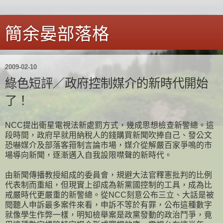
簡余晏部落格
2009-02-10
綠色短評／政府控制媒介的新時代開始
了！
NCC提出衛星電視法新處罰方式，幾成思想檢查新警總。這
段時間，政府早就用納稅人的錢購買新聞吹捧自己、發公文
恐嚇媒介及部落客箝制言論市場，媒介從解嚴百家爭鳴的市
場導向新聞，逐漸邁入自我設限噤聲的新時代。
由新聞傳播教授組成的委員會，規避大法官釋憲批判的比例
代表制而重組，但現實上卻成為新黨國控制的工具，成為比
戒嚴時代更嚴重的新警總。從NCC刻意公布三立、大話是被
閱聽人申訴最多案件來看，申訴不等於有罪，公布這種數字
就像學生作弊一樣，明知檢舉案是政黨發動的政治鬥爭，竟