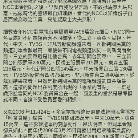
用這種數字構陷特定媒介形成寒蟬效應，電視台在這半年
NCC重金開罰之後，早就自我設限言論，不敢批馬英九馬以
南，戒嚴時代的警總還自知理虧，當代的NCC以知識份子自
居而做為政治工具，只能感歎士大夫無恥！
細數去年NCC對電視台廣播罰單7496萬餘元細目，NCC同一
名目處罰不同電視台有不同標準，從三立、東森、民視、年
代、中天、 TVBS、非凡等新聞頻道來看，凡批判國民黨的
頻道罰單金額最高，即便是不同電視頻道因同一則新聞而受
罰，三立的罰單還是比他台高。去年新聞台罰單中，三立新
聞台四張罰單230萬元、民視五張罰單215萬元、東森五張
215萬元、年代新聞台四張145萬元、中天新聞台三張 130萬
元、TVBSN新聞台四張75萬元、非凡新聞台二張40萬元。從
裁罰結果來看，果然是批判國民黨的電視頻道罰單金額最
高。這樣的問題出在制度所出現的「專業的盲點」，一群意
識形態雷同的NCC委員集合在一起，罰最重的當然是思考模
式不同、言論不受委員喜愛的頻道。
又如2006 年11月24日，多家電視台違反選罷法替國民黨播放
「唾棄貪腐」廣告，TVBSN被罰25萬元、中天10萬元、東森
15萬元，這些影響選舉的刻意動作，違法明確，但罰單金額
卻只如此。而年代2008年3月25日再播出用選票唾棄貪腐的
廣告，也只罰25萬元。同樣的，民視於20061206新聞中有呼