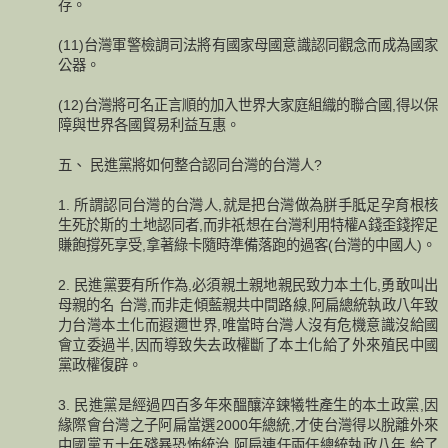
存。
(11)台灣軍警檢調司法將有國家母國意識認同觀念而成為國家
公器。
(12)台灣將可名正言順的加入世界大家庭組織的聯合國,得以保
障與世界各國貿易利益互惠。
五、 民進黨將如何整合認同台灣的台灣人?
1. 所謂認同台灣的台灣人,就是把台灣做為胼手胝足孕育根核
生死於斯的土地認同者,而非祇想在台灣利用特權A錢歪錢搾足
賺飽撐死享受,拿著綠卡隨時準備落跑的過客(台灣的中國人)。
2. 民進黨要有所作為,必須親土親地親民致力本土化,勇敢叫出
母親的名 台灣,而非走傾藍親共中間路線,阿扁總統執政八年致
力台灣本土化而遐邇世界,唯當時台灣人沒有危機意識沒給國
會立委過半,因而導致失去政權斷了本土化給了外來殖民中國
黨政權復辟。
3. 民進黨是經過四百多年來醞釀淬鍊犧牲產生的本土政黨,因
緣際會台灣之子阿扁當選2000年總統,才使台灣得以脫離外來
中國黨五十年殘暴恐怖統治,阿扁連任兩任總統執政八年,給了