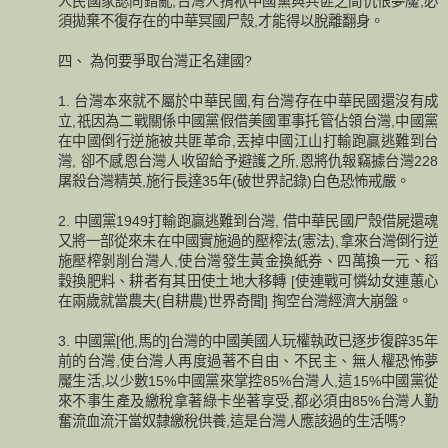
人民國家認同錯亂,台灣人揹袱中國黨與共匪之間仇恨夢魘,必
須拋棄不復存在的中華冥國尸殼,才能得以脫離翻身。
四、 為何要爭取台灣正名建國?
1. 台灣本來就不屬於中華民國,有台灣存在中華民國還沒有成
立,祇因為二戰關係中國黨假借美國軍事托管佔領台灣,中國黨
在中國倒行逆施被共匪革命,丟掉中國江山打輸跑贏逃難到台
灣, 卻不感恩台灣人收留給予避護之所,恩將仇報竊據台灣228
屠殺台灣精英,施行長達35年(破世界記錄)白色恐怖戒嚴。
2. 中國黨1949打輸跑贏逃難到台灣, 借中華民國尸殼借屍還魂
又將一部從來未在中國實施過的壓榨法(憲法),拿來台灣倒行逆
施壓榨剝削台灣人,使台灣發生黃金換紙券、四萬換一元、稻
穀換肥料、耕者有其田使土地大移轉 [使連戰可憐幼女連蕙心
在兩歲就當農夫(自耕農)世界奇聞] 掏空台灣經濟大崩盤。
3. 中國黨[他,馬的]台灣的中國美國人玩權執政已逐步復辟35年
前的台灣,使台灣人再度過著不自由、不民主、無人權恐怖夢
魘生活,以少數15%中國黨來掌控85%台灣人,這15%中國黨從
來不事生產及繳稅拿著綠卡坐著享受,都必須由85%台灣人勤
奮流血流汗當奴隸繳稅供養,這是台灣人應該過的生活嗎?