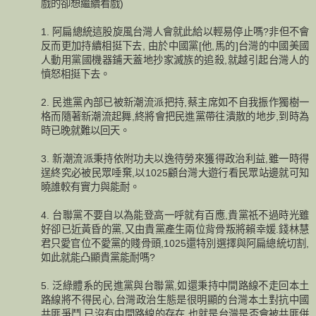
戲的卻想繼續看戲)
1. 阿扁總統這股旋風台灣人會就此給以輕易停止嗎?非但不會
反而更加持續相挺下去, 由於中國黨[他,馬的]台灣的中國美國
人動用黨國機器鋪天蓋地抄家滅族的追殺,就越引起台灣人的
憤怒相挺下去。
2. 民進黨內部已被新潮流派把持,蔡主席如不自我振作獨樹一
格而隨著新潮流起舞,終將會把民進黨帶往潰散的地步,到時為
時已晚就難以回天。
3. 新潮流派秉持依附功夫以逸待勞來獲得政治利益,雖一時得
逞終究必被民眾唾棄,以1025顧台灣大遊行看民眾站邊就可知
曉誰較有實力與能耐。
4. 台聯黨不要自以為能登高一呼就有百應,貴黨祇不過時光雖
好卻已近黃昏的黨,又由貴黨產生兩位背骨叛將賴幸媛.錢林慧
君只愛官位不愛黨的賤骨頭,1025還特別選擇與阿扁總統切割,
如此就能凸顯貴黨能耐嗎?
5. 泛綠體系的民進黨與台聯黨,如還秉持中間路線不走回本土
路線將不得民心,台灣政治生態是很明顯的台灣本土對抗中國
共匪爭鬥,已沒有中間路線的存在,也就是台灣是否會被共匪併