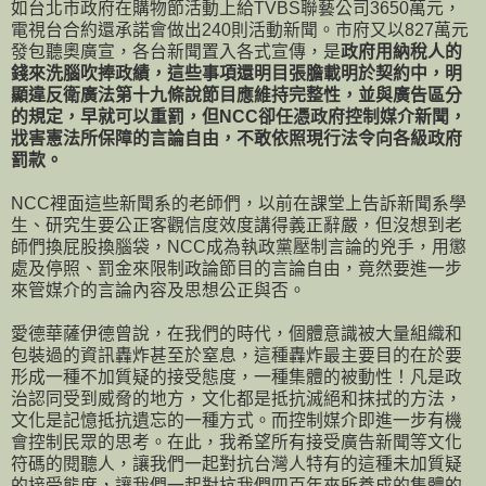
如台北市政府在購物節活動上給TVBS聯藝公司3650萬元，
電視台合約還承諾會做出240則活動新聞。市府又以827萬元
發包聽奧廣宣，各台新聞置入各式宣傳，是
政府用納稅人的
錢來洗腦吹捧政績，這些事項還明目張膽載明於契約中，明
顯違反衛廣法第十九條說節目應維持完整性，並與廣告區分
的規定，早就可以重罰，但NCC卻任憑政府控制媒介新聞，
戕害憲法所保障的言論自由，不敢依照現行法令向各級政府
罰款。
NCC裡面這些新聞系的老師們，以前在課堂上告訴新聞系學
生、研究生要公正客觀信度效度講得義正辭嚴，但沒想到老
師們換屁股換腦袋，NCC成為執政黨壓制言論的兇手，用懲
處及停照、罰金來限制政論節目的言論自由，竟然要進一步
來管媒介的言論內容及思想公正與否。
愛德華薩伊德曾說，在我們的時代，個體意識被大量組織和
包裝過的資訊轟炸甚至於窒息，這種轟炸最主要目的在於要
形成一種不加質疑的接受態度，一種集體的被動性！凡是政
治認同受到威脅的地方，文化都是抵抗滅絕和抹拭的方法，
文化是記憶抵抗遺忘的一種方式。而控制媒介即進一步有機
會控制民眾的思考。在此，我希望所有接受廣告新聞等文化
符碼的閱聽人，讓我們一起對抗台灣人特有的這種未加質疑
的接受態度，讓我們一起對抗我們四百年來所養成的集體的