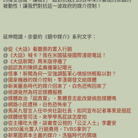
被動性！讓我們對抗這一波政府的媒介控制！
延伸閱讀，余晏的《鏡中媒介》系列文字：
@
從《大話》看聽奧的置入行銷
@
《大話》喊卡？我在米國猛接國際漫遊電話！
@
《大話新聞》周末版停播了
@
超認真的陳師孟廣播筆記曝光
@
怪事！新聞為何一定強調藍軍心情愉快輕鬆以對？
@
國家機器的媒介控制，李漢卿發文給媒體
@
新美麗島時代的媒介回來了，白色恐怖回來了
@
檢調竟然為特定媒體服務
@
媒體政治「超真實」，集體意志能改變病態媒體嗎
@
網路小民遭殃，白色恐怖來了
@
馬英九發言人任中央社副社長，如同宣布記者專業是個屁
@
媒體檢警司法，來學學馬屁該怎麼拍
@
從主播吃大便，談審查公視的「公正人士」李慶安
@
3650萬元置入行銷費用，TVBS拿到了
@
新黨國資本主義的媒介，洗腦時代的開端