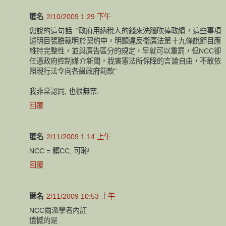
匿名
2/10/2009 1:29 下午
您說的這句話: "政府用納稅人的錢來洗腦吹捧政績，這些事項
還明目張膽載明於契約中，明顯違反衛廣法第十九條說節目應
維持完整性，並與廣告區分的規定，早就可以重罰，但NCC卻
任憑政府控制媒介新聞，戕害憲法所保障的言論自由，不敢依
照現行法令向各級政府罰款"
我非常認同, 也很無奈.
回覆
匿名
2/11/2009 1:14 上午
NCC = 髒CC, 可恥!
回覆
匿名
2/11/2009 10:53 上午
NCC兩派學者內訌
遺憾的是