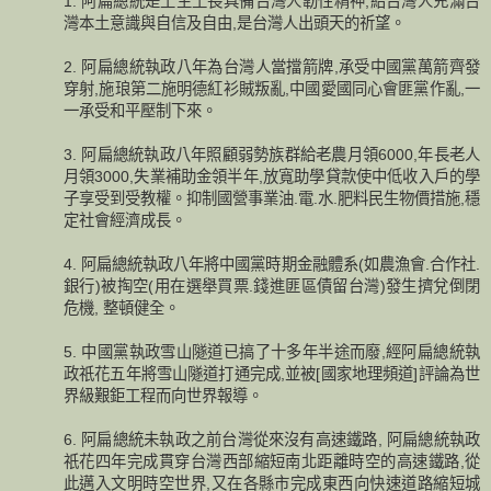
1. 阿扁總統是土生土長具備台灣人韌性精神,給台灣人充滿台
灣本土意識與自信及自由,是台灣人出頭天的祈望。
2. 阿扁總統執政八年為台灣人當擋箭牌,承受中國黨萬箭齊發
穿射,施琅第二施明德紅衫賊叛亂,中國愛國同心會匪黨作亂,一
一承受和平壓制下來。
3. 阿扁總統執政八年照顧弱勢族群給老農月領6000,年長老人
月領3000,失業補助金領半年,放寬助學貸款使中低收入戶的學
子享受到受教權。抑制國營事業油.電.水.肥料民生物價措施,穩
定社會經濟成長。
4. 阿扁總統執政八年將中國黨時期金融體系(如農漁會.合作社.
銀行)被掏空(用在選舉買票.錢進匪區債留台灣)發生擠兌倒閉
危機, 整頓健全。
5. 中國黨執政雪山隧道已搞了十多年半途而廢,經阿扁總統執
政祇花五年將雪山隧道打通完成,並被[國家地理頻道]評論為世
界級艱鉅工程而向世界報導。
6. 阿扁總統未執政之前台灣從來沒有高速鐵路, 阿扁總統執政
祇花四年完成貫穿台灣西部縮短南北距離時空的高速鐵路,從
此邁入文明時空世界,又在各縣市完成東西向快速道路縮短城