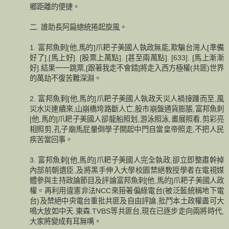
鄉距離的便捷。
二. 誰助長阿扁總統捲起旋風。
1. 富邦魚刺[他,馬的]爪耙子美國人執政無能,欺騙台灣人[準備
好了].[馬上好]. [股票上萬點]. [甚至兩萬點]. [633]. [馬上漸漸
好].結果一一跳票,[跟著我走不會錯]將走入西方極權(共匪)世界
的萬劫不復苦難深淵。
2. 富邦魚刺[他,馬的]爪耙子美國人執政天災人禍接踵而至,風
災水災連續來,山崩橋垮路斷人亡,股市崩盤通貨膨脹,富邦魚刺
[他,馬的]爪耙子美國人卻龍船照划,游泳照泳,畫展照看,剪彩亮
相照剪,孔子廟馬屁暈倒學子開起中門自當皇帝照走,不把人民
疾苦當回事。
3. 富邦魚刺[他,馬的]爪耙子美國人完全執政,卻立即整肅幹掉
內部前朝遺臣,及將黑手伸入大學校園禁絕教授學者在電視媒
體參與主持政論節目及評論富邦魚刺[他,馬的]爪耙子美國人政
權。再利用違憲非法NCC來箝著偏綠電台(被泛藍統稱地下電
台)及禁絕中央電台重批共匪及自由評論,批鬥本土政權盡可大
鳴大放如中天.東森.TVBS等共匪台,現在已逐步走向兩將時代,
大家將變成有耳無嘴。