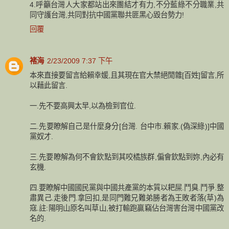
4.呼籲台灣人大家都站出來團結才有力,不分藍綠不分職業,共
同守護台灣,共同對抗中國黨聯共匪黑心毀台勢力!
回覆
褚海
2/23/2009 7:37 下午
本來直接要留言給賴幸媛,且其現在官大禁絕閒雜[百姓]留言,所
以藉此留言.
一.先不要高興太早,以為檢到官位.
二.先要瞭解自己是什麼身分[台灣. 台中市.賴家.(偽深綠)]中國
黨奴才.
三.先要瞭解為何不會欽點到其咬橘族群,偏會欽點到妳,內必有
玄機.
四.要瞭解中國國民黨與中國共產黨的本質以耙屎.鬥臭.鬥爭.整
肅異己.走後門.拿回扣,是同門難兄難弟勝者為王敗者落(草)為
寇.註:陽明山原名叫草山,被打輸跑贏竊佔台灣害台灣中國黨改
名的.