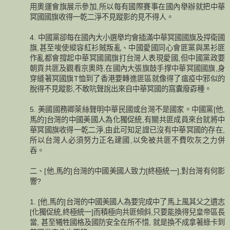
用奧運會旗展示參加,所以每有國際賽事在國內舉辦就把中華
冥國國旗收得一乾二淨不見蹤影的見不得人。
4. 中國黨卻每在國內大小選舉均會插滿中華冥國國旗及捍衛國
旗,甚至唆使縱容紅衫賊叛亂、中國愛國同心會匪黨與黑衫匪
作亂都會撐起中華冥國國旗打台灣人表現愛國,但中國黨政要
朝貢共匪及觀看京奧時,在國內大張旗鼓手撑中華冥國國旗,身
穿縫著冥國旗T恤到了香港要轉進匪區就像得了瘟疫中邪似的
脫得不見蹤影,不敢吭聲說出來自中華冥國的窩囊廢孬種。
5. 美國國務卿萊絲聲明中華民國或台灣不是國家。中國黨[他,
馬的]台灣的中國美國人為化獨促統,有關共匪成員來台就將中
華冥國旗收得一乾二淨,由此可知足證已沒有中華冥國的存在,
所以台灣人必須努力正名建國,以免被共匪不費吹灰之力併
吞。
二、[他,馬的]台灣的中國美國人致力[終極統一],對台灣有何影
響?
1. [他,馬的]台灣的中國美國人為要完成中了馬上風其父之遺志
[化獨促統,終極統一]而積極向共匪傾斜,只要能換得兒皇帝區長
當, 甚至犧牲國格及國防安全在所不惜, 就是換不成拿著綠卡到