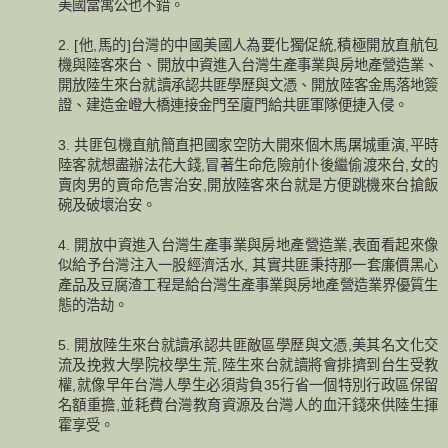
美國當寓公也不錯。
2. [他,馬的]台灣的中國美國人為要化獨促統,積極開放直航包
機與陸客來台、開放中資進入台灣生產事業與房地產營造業、
開放陸生來台就讀承認共匪學歷與文憑、開放陸客金馬落地簽
證、建造金嶝大橋連接金門至廈門給共匪軍隊便捷入侵。
3. 共匪包機直航簡直把國家空防大開來個木馬屠城重演,平時
陸客就想盡辦法花大錢,冒著生命危險前仆後繼偷渡來台,女的
賣肉男的賣命危害治安,開放陸客來台就是方便跳機來台搶飯
碗及破壞治安。
4. 開放中資進入台灣生產事業與房地產營造業,表面看起來像
似給予台灣注入一股經濟活水, 其實共匪秉持那一套廉價黑心
產品及豆腐渣工程是給台灣生產事業與房地產營造業界優質生
態的浩劫。
5. 開放陸生來台就讀承認共匪敵區學歷與文憑,美其名文化交
流及挽救大學院校學生荒,陸生來台就讀將會排擠到台生受教
權,就像早年台灣人學生必須背負35行省一個特別行政區保留
名額重擔,並耗費台灣教育資源及台灣人的血汗錢來供陸生揮
霍享受。