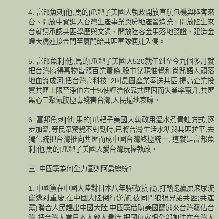
4. 富邦魚刺[他,馬的]爪耙子美國人執政開放直航包機與陸客來
台、開放中資進入台灣生產事業與房地產營造業、開放陸生來
台就讀承認共匪學歷與文憑、開放陸客金馬落地簽證、建造金
嶝大橋連接金門至廈門給共匪軍隊便捷入侵。
5. 富邦魚刺[他,馬的]爪耙子美國人520就任到至今九個多月就
把台灣搞得萬物皆漲百業蕭條,股市兌現惟覺和尚咒語人頭落
地血流成河,把台灣高科技12吋晶圓產業奉送共匪,提高企業投
資共匪上限至淨值六十%使經濟依靠共匪因而失業率竄升,共匪
黑心三聚氰胺極毒殘害台灣,人民遍地哀嚎。
6. 富邦魚刺[他,馬的]爪耙子美國人執政用溫水煮青蛙方式,逐
步加溫,等民眾驚覺不對勁時,已將台灣生活水準與共匪拉平,去
獨化統把台灣推向共匪而成中國台灣終極統一, 這就是富邦魚
刺[他,馬的]爪耙子美國人愛台灣玩權執政。
三. 中國黨為何全力圍剿阿扁總統?
1. 中國黨在中國大陸對日本八年躲戰(抗戰),打輸跑贏屎滾尿流
竄逃到重慶,在中國大陸倒行逆施,被同門狼狽兄弟共匪(共產
黨)聯合人民趕出中國大陸,中國黨借助美國竄逃來台灣竊佔台
灣,把台灣人當日本人敵人看待,把國仇家恨全部加注在台灣人