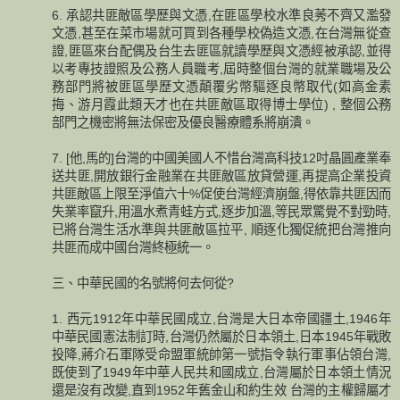
6. 承認共匪敵區學歷與文憑,在匪區學校水準良莠不齊又濫發
文憑,甚至在菜市場就可買到各種學校偽造文憑,在台灣無從查
證,匪區來台配偶及台生去匪區就讀學歷與文憑經被承認,並得
以考專技證照及公務人員職考,屆時整個台灣的就業職場及公
務部門將被匪區學歷文憑顛覆劣幣驅逐良幣取代(如高金素
挴、游月霞此類天才也在共匪敵區取得博士學位) , 整個公務
部門之機密將無法保密及優良醫療體系將崩潰。
7. [他,馬的]台灣的中國美國人不惜台灣高科技12吋晶圓產業奉
送共匪,開放銀行金融業在共匪敵區放貸營運,再提高企業投資
共匪敵區上限至淨值六十%促使台灣經濟崩盤,得依靠共匪因而
失業率竄升,用溫水煮青蛙方式,逐步加溫,等民眾驚覺不對勁時,
已將台灣生活水準與共匪敵區拉平, 順逐化獨促統把台灣推向
共匪而成中國台灣終極統一。
三、中華民國的名號將何去何從?
1. 西元1912年中華民國成立,台灣是大日本帝國疆土,1946年
中華民國憲法制訂時,台灣仍然屬於日本領土,日本1945年戰敗
投降,蔣介石軍隊受命盟軍統帥第一號指令執行軍事佔領台灣,
既使到了1949年中華人民共和國成立,台灣屬於日本領土情況
還是沒有改變,直到1952年舊金山和約生效 台灣的主權歸屬才