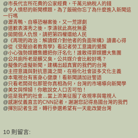
@
市長代言所花費的公家經費，千萬元納稅人的錢
@
令人憤怒的新聞標題，為了飯碗你忘了為什麼進入新聞這
一行嗎
@
瀝青鴨、自導恐嚇案後，又一荒謬劇
@
道歉表演秀之後，李濤就此高枕無憂
@
拋開個人仇恨，請把第四權還給人民
@
《再現的政治：解讀媒介對他者的負面架構》讀書心得
@
從《受壓迫者教育學》看記者勞工意識的覺醒
@
小心強勢媒體集體把你汙名化！誰敢得罪媒體大集團
@
公共廁所老是髒又臭，公共媒介會比較好嗎？
@
擬像的虛擬新聞，建構出超真實的我們的台灣
@
主控意識與對抗意識之間，在極化社會談多文化主義
@
本電視台有害身心健康！看新聞請加註警語
@
只看老闆荷包那管你真相為何，台灣的市場導向新聞學
@
美女與悍婦！你敢說女人口舌可怕！
@
這是我們的社會…當上流美征服了收視率與電視人
@
感謝仗義直言的CNN記者，謝謝您記得島國台灣的我們
@
揮別記者生涯，轉行參選希望有一天能改變台灣
10 則留言: