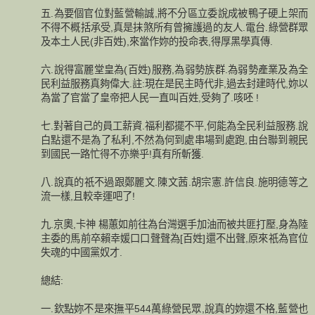
五.為要個官位對藍營輸誠,將不分區立委說成被鴨子硬上架而
不得不概括承受,真是抹煞所有曾擁護過的友人.電台.綠營群眾
及本土人民(非百姓),來當作妳的投命表,得厚黑學真傳.
六.說得富麗堂皇為(百姓)服務,為弱勢族群.為弱勢產業及為全
民利益服務真夠偉大.註:現在是民主時代非,過去封建時代,妳以
為當了官當了皇帝把人民一直叫百姓,受夠了.咳呸 !
七.對著自己的員工薪資.福利都擺不平,何能為全民利益服務.說
白點還不是為了私利,不然為何到處串場到處跑,由台聯到親民
到國民一路忙得不亦樂乎!真有所斬獲.
八.說真的祇不過跟鄭麗文.陳文茜.胡宗憲.許信良.施明德等之
流一樣,且較幸運吧了!
九.京奧,卡神 楊蕙如前往為台灣選手加油而被共匪打壓,身為陸
主委的馬前卒賴幸媛口口聲聲為[百姓]還不出聲,原來祇為官位
失魂的中國黨奴才.
總結:
一.欽點妳不是來撫平544萬綠營民眾,說真的妳還不格,藍營也