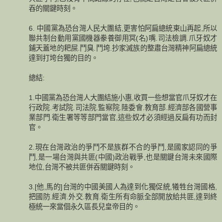
吞的關鍵時刻。
6. 中國黨為恐台灣人民大團結,更害怕阿扁總統東山再起,所以
聯共制台動用黨國機器豢養御用冥(名)嘴.司法檢調.爪牙奴才
鋪天蓋地的耙屎.鬥臭.鬥垮.抄家滅族的整肅台灣精神阿扁總統
達到打垮台獨的目的。
總結:
1.中國黨為恐台灣人大團結施小惠,收買一些想當官爪牙奴才在
行政院.考試院.司法院.監察院.陸委會.教育部.經濟部各國營事
業部門.衛生署等等部門當官,這些奴才必須經過反扁有功而封
官。
2.現在台灣政治的爭鬥不是族群不合的爭鬥,是國家認同的爭
鬥,是一場台灣與共匪(中國)政治戰爭,也是關鍵台灣未來國際
地位,台灣不被共匪併吞關鍵時刻。
3.[他,馬的]台灣的中國美國人為達到化獨促統,犧牲台灣國格,
把國防.經濟.外交.教育.衛生所有命脈全部開放給共匪,達到終
極統一來當個永久區長兒皇帝目的。