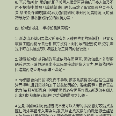
6. 富邦魚刺[他,馬的]爪耙子美國人懾震阿扁總統旺盛人氣及不
屈不撓精神,惟恐阿扁總統東山再起而壞了永當區長兒皇帝大
夢,祭出最野蠻的[黨國]暴力[抽筋剝皮]來對付阿扁總統,同時就
踏破綠營,接著摧毀綠營的反抗力量。
四. 新潮流派能一手撐起民進黨嗎?
1. 新潮流派基因為綠皮藍骨有如人體被依附的癌細胞，只會吸
取宿主體內精華養份相扶持沒有，對民眾的服務從來沒有,盡
是不時在共匪(統派)媒體上顛三倒四的扯後腿。
2. 建議新潮流派另組政黨或依附在國民黨, 因為如此才能彰顯
納藍理念正確與評量出多寡民眾擁護的偉大實力,免得依附在
民進黨內吃香喝辣而嫌不滿足。
3. 你們祇會內鬥鬪得兇而不手軟,搞派系搞得派內個個位居要
津而得利,且對與派內無干就龜縮閃躲的[俗辣]孬種。民進黨在
危急時(紅衫賊亂台.中國愛國同心會匪黨作亂),新潮流有哪人
出來相挺都龜縮到哪裡!更離譜的還隨之起舞。
4.近期中國黨對阿扁總統找不出可以入罪的事證,祇好咬著資金
匯往海外事證來入罪為洗錢,又以企業家捐助的政治獻金誣陷