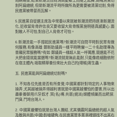
為賄賂金,結果新潮流自為清高愛鄉土而隨之起舞,高喊清黨切
割阿扁總統,但是新潮流平時所做所為更需要被清黨切割,免得
民進黨被帶荽而瓦解。
5.民進黨自從選主席及中常委以來就被新潮流把持逐漸新潮流
化,近收留背骨許信良又要收留大背骨叛黨施明德真感憂心.面
對敵人不可怕,對自己人背骨才可怕。
6.新潮流能一手撐起民進黨嗎?新潮流可自問平時對民眾有做
何服務,有像高雄 鄭新助議員一樣平時聘僱一二十名助理專為
普羅民眾服務嗎?有如 鄭議員一樣超人氣一呼萬應,競選能不花
大把金錢就能當選嗎?新潮流就是無此能耐,只能像癌細胞依附
在宿主體內,吸取精華養份來壯大自己的[壞帳]寄生蟲。
五. 民進黨能與阿扁總統切割嗎?
1. 不知各位先進是否有所查覺,中國黨都針對特定的人事物來
操弄,尤其越被操弄得越利害就是中國黨越懼怕的要害,所以出
盡豢養御用爪牙奴才.冥(名)嘴.共匪(統派)媒體傾巢而出耙屎.
鬥臭.鬥垮台灣人。
2. 中國黨最懼怕就是台灣人團結,尤其懾震阿扁總統的超人氣
及敢與共匪(中國)對嗆硬角,在民進黨眾多菁英裡頭找不出其右