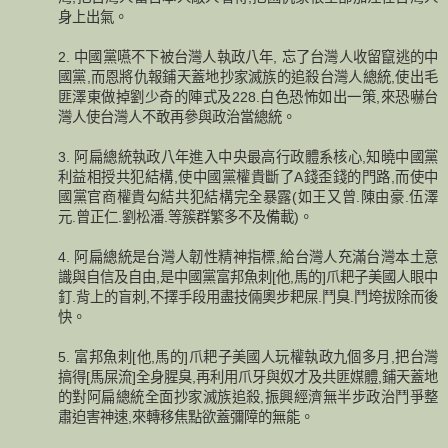
身上出氣。
2. 中國黨嚥不下被台灣人執政八年, 忘了台灣人收留竄逃的中
國黨,而恩將仇報鋪天蓋地抄家滅族的追殺台灣人總統,使出毛
匪澤東做掉劉少奇的陣式及228.白色恐怖如出一策,來恐嚇台
灣人使台灣人不敢再參與政治當總統。
3. 阿扁總統執政八年進入中央最高行政體系核心,知曉中國黨
利益相授共犯結構,使中國黨權貴斷了A錢歪錢的門路,而使中
國黨官商權貴勾結共犯結構完全暴露(如王又曾.陳由豪.伍澤
元.曾正仁.劉松潘.等簇群繁多不及備載)。
4. 阿扁總統是台灣人韌性精神指標,給台灣人充滿台灣本土意
識與自信及自由,是中國黨富邦魚刺[他,馬的]爪耙子美國人眼中
釘.背上的盲刺,不擇手段用盡技倆奧步耙屎.鬥臭.鬥垮拔除而後
快。
5. 富邦魚刺[他,馬的]爪耙子美國人玩權執政九個多月,把台灣
搞得[馬屎流]全身腥臭,再利用爪牙與奴才及共匪媒體,鋪天蓋地
的對阿扁總統全面抄家滅族追殺,振興經濟無半步政治鬥爭整
肅迫害神速,來轉移焦點欲蓋彌障的無能。