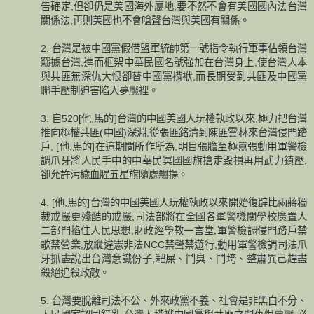
告確定,但卻仍是美國海外屬地,要不然不會有美國國內法台灣
關係法,再則美國也不會嗆聲台灣與美國有關係。
2. 台灣是被中國黨假借盟軍統帥第一號指令執行軍事佔領台灣
竊據台灣,進而框架中華民國名號強加在台灣身上,使台灣人本
與共匪無深仇大恨卻替中國黨揹袱,而長期受到共匪及中國黨
聯手壓制迫害陷入夢魘裡。
3. 自520[他,馬的]台灣的中國美國人玩權執政以來,極力把台灣
推向極權共匪(中國)深淵,從張匪銘清到陳匪雲林來台灣侵門踏
戶, [他,馬的]在這期間所作所為,明目張膽至極囂張動用軍警檢
調爪牙將人民手中的中華民冥國國旗搶走毀損再用武力鎮壓,
卻允許污穢血腥五星旗隨處飄揚。
4. [他,馬的]台灣的中國美國人玩權執政以來開始復辟比兩蔣獨
裁戒嚴更殘酷的戒嚴,司法部將在全國各軍警機關學校廣置人
二部門掐住人民思想,財政經學教一言堂,軍警檢調侵門踏戶禁
歌禁營業,放縱違憲非法NCC禁聲禁遊行,動用軍警檢調司法爪
牙抓盡說出台灣意識份子,耙屎、鬥臭、鬥垮、整肅異己趕盡
殺絕追殺政敵。
5. 台灣要脫離司法不公、外來政黨不義、社會是非黑白不分、