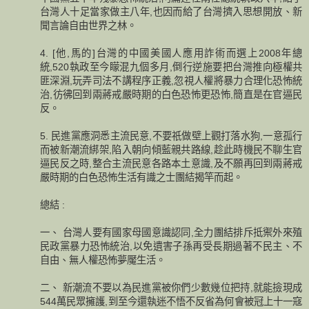
台灣人十足當家做主八年,也因而給了台灣擠入思想開放、新
聞言論自由世界之林。
4. [他,馬的]台灣的中國美國人應用詐術而選上2008年總
統,520執政至今矇混九個多月,倒行逆施要把台灣推向極權共
匪深淵,玩弄司法不講程序正義,忽視人權將暴力合理化恐怖統
治,彷彿回到兩蔣戒嚴時期的白色恐怖更恐怖,簡直是在官逼民
反。
5. 民進黨應洞悉主流民意,不要祇做壁上觀打落水狗,一意孤行
而被新潮流綁架,陷入朝向傾藍親共路線,趁此時機民不聊生官
逼民反之時,整合主流民意各路本土意識,及不願再回到兩蔣戒
嚴時期的白色恐怖生活有識之士團結揭竿而起。
總結 :
一、 台灣人要有國家母國意識認同,全力團結排斥抵禦外來殖
民政黨暴力恐怖統治,以免遺害子孫再受長期過著不民主、不
自由、無人權恐怖夢魘生活。
二、 新潮流不要以為民進黨被你們少數幾位把持,就能撿現成
544萬民眾擁護,到至今還執迷不悟不反省為何會被冠上十一寇