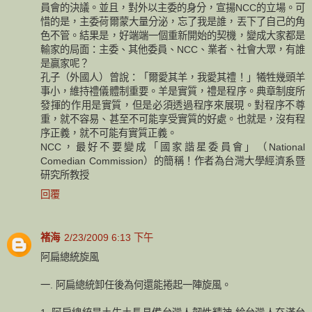
員會的決議。並且，對外以主委的身分，宣揚NCC的立場。可
惜的是，主委荷爾蒙大量分泌，忘了我是誰，丟下了自己的角
色不管。結果是，好端端一個重新開始的契機，變成大家都是
輸家的局面：主委、其他委員、NCC、業者、社會大眾，有誰
是贏家呢？
孔子（外國人）曾說：「爾愛其羊，我愛其禮！」犧牲幾頭羊
事小，維持禮儀體制重要。羊是實質，禮是程序。典章制度所
發揮的作用是實質，但是必須透過程序來展現。對程序不尊
重，就不容易、甚至不可能享受實質的好處。也就是，沒有程
序正義，就不可能有實質正義。
NCC，最好不要變成「國家諧星委員會」（National
Comedian Commission）的簡稱！作者為台灣大學經濟系暨
研究所教授
回覆
褚海
2/23/2009 6:13 下午
阿扁總統旋風
一. 阿扁總統卸任後為何還能捲起一陣旋風。