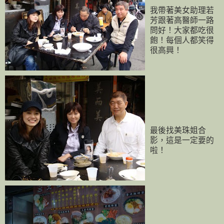
我帶著美女助理若
芳跟著高醫師一路
問好！大家都吃很
飽！每個人都笑得
很高興！
最後找美珠姐合
影，這是一定要的
啦！