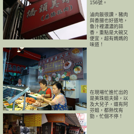
156號。
滷肉飯很讚，豬肉
與香腸也好道地，
魯汁裡濃濃的蒜
香，重點是大碗又
便宜，超有媽媽的
味道！
在現場忙進忙出的
是美珠姐夫婦，以
及大兒子，還有阿
芬姐，都熱忱有
勁，忙個不停！