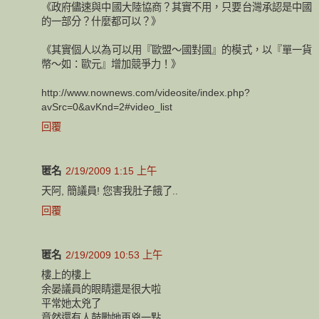
《政府儘速與中國大陸協商？其實不用，只要台灣承認是中國
的一部分？什麼都可以？》
《其實個人以為可以用『歐盟～國對國』的模式，以『單一貨
幣～如：歐元』增加競爭力！》
http://www.nownews.com/videosite/index.php?
avSrc=0&avKnd=2#video_list
回覆
匿名
2/19/2009 1:15 上午
天阿, 簡議員! 您害我肚子餓了..
回覆
匿名
2/19/2009 10:53 上午
樓上的樓上
余晏議員的眼睛還是很大啦
平常她太兇了
竟然還有人鼓勵她再兇一點