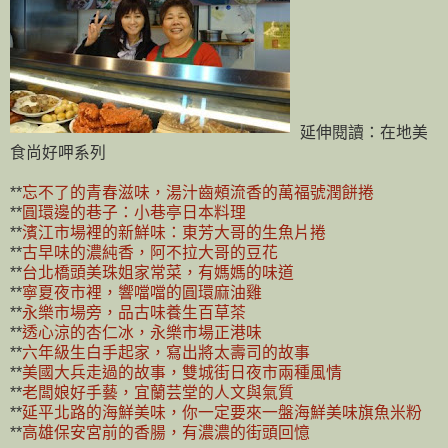
延伸閱讀：在地美
食尚好呷系列
**
忘不了的青春滋味，湯汁齒頰流香的萬福號潤餅捲
**
圓環邊的巷子：小巷亭日本料理
**
濱江市場裡的新鮮味：東芳大哥的生魚片捲
**
古早味的濃純香，阿不拉大哥的豆花
**
台北橋頭美珠姐家常菜，有媽媽的味道
**
寧夏夜市裡，響噹噹的圓環麻油雞
**
永樂市場旁，品古味養生百草茶
**
透心涼的杏仁冰，永樂市場正港味
**
六年級生白手起家，寫出將太壽司的故事
**
美國大兵走過的故事，雙城街日夜市兩種風情
**
老闆娘好手藝，宜蘭芸堂的人文與氣質
**
延平北路的海鮮美味，你一定要來一盤海鮮美味旗魚米粉
**
高雄保安宮前的香腸，有濃濃的街頭回憶