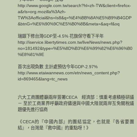
http://www.google.com.tw/search?hl=zh-TW&client=firefox-
a&rls=org.mozilla%3Azh-
TW%3Aofficial&hs=Is8&q=%E4%BB%8A%E5%B9%B4GDP
&btnG=%E6%90%9C%E5%B0%8B&meta=&aq=f&oq
瑞銀下修台灣GDP至-4.5% 花旗保守看下半年
http://iservice.libertytimes.com.tw/liveNews/news.php?
no=181492&type=%E5%8D%B3%E6%99%82%E6%96%B0
%E8%81%9E
首次出現負數 主計處預估今年GDP-2.97%
http://www.etaiwannews.com/etn/news_content.php?
id=869465&lang=tc_news
六大工商團體籲兩岸簽署CECA 經濟部：慎重考慮積極研議
－ 至於工商業界呼籲政府儘速與中國大陸就兩岸互免關稅議
題優先進行協商
《CECA的『中國內部』的團結協定，也就是『各省要團
結』，台灣是『救中國』的重點呀！》