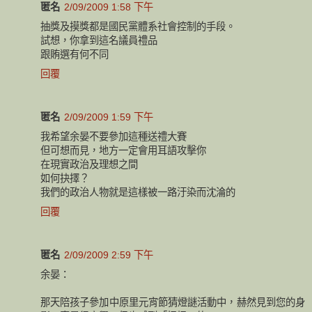
匿名
2/09/2009 1:58 下午
抽獎及摸獎都是國民黨體系社會控制的手段。
試想，你拿到這名議員禮品
跟賄選有何不同
回覆
匿名
2/09/2009 1:59 下午
我希望余晏不要參加這種送禮大賽
但可想而見，地方一定會用耳語攻擊你
在現實政治及理想之間
如何抉擇？
我們的政治人物就是這樣被一路汙染而沈淪的
回覆
匿名
2/09/2009 2:59 下午
余晏：
那天陪孩子參加中原里元宵節猜燈謎活動中，赫然見到您的身