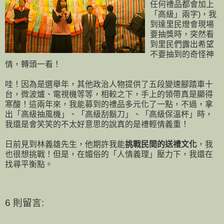
任何禮品都會加上
「高級」兩字)，我
到達里民燈會現場
要抽獎時，突然看
到里民們露出希望
不要抽到的奇怪神
情，轉頭一看！
哇！因為是選舉年，其他政治人物提供了五段變速腳踏車十
台，微波爐、電視機等等，相較之下，手上的領帶真是顯得
寒酸！這兩年來，我能募到的禮品多元化了一點，不過，拿
出「高級抽風機」、「高級刮鬍刀」、「高級保溫杯」時，
我還是會笑笑的不太好意思的說真的是禮輕情義重！
日前見到林義雄先生，他期許我能
挑戰民間的送禮文化
，我
也很想挑戰！但是，在媚俗的「人情義理」壓力下，我還在
找尋平衡點。
6 則留言: