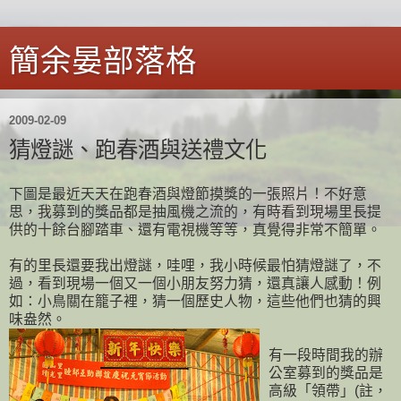
簡余晏部落格
2009-02-09
猜燈謎、跑春酒與送禮文化
下圖是最近天天在跑春酒與燈節摸獎的一張照片！不好意
思，我募到的獎品都是抽風機之流的，有時看到現場里長提
供的十餘台腳踏車、還有電視機等等，真覺得非常不簡單。
有的里長還要我出燈謎，哇哩，我小時候最怕猜燈謎了，不
過，看到現場一個又一個小朋友努力猜，還真讓人感動！例
如：小鳥關在籠子裡，猜一個歷史人物，這些他們也猜的興
味盎然。
有一段時間我的辦
公室募到的獎品是
高級「領帶」(註，