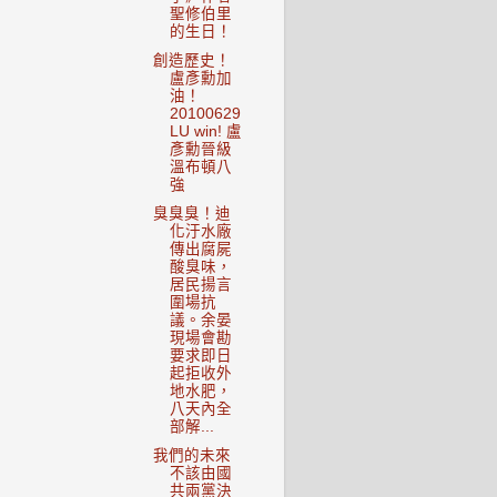
聖修伯里
的生日！
創造歷史！
盧彥勳加
油！
20100629
LU win! 盧
彥勳晉級
溫布頓八
強
臭臭臭！迪
化汙水廠
傳出腐屍
酸臭味，
居民揚言
圍場抗
議。余晏
現場會勘
要求即日
起拒收外
地水肥，
八天內全
部解...
我們的未來
不該由國
共兩黨決