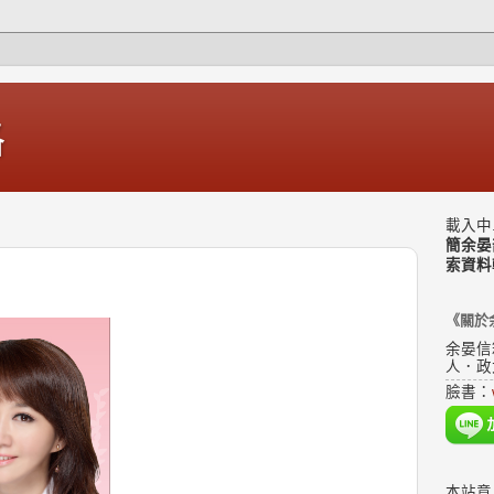
格
載入中.
簡余晏
索資料
《關於
余晏信
人．政
臉書：
本站意