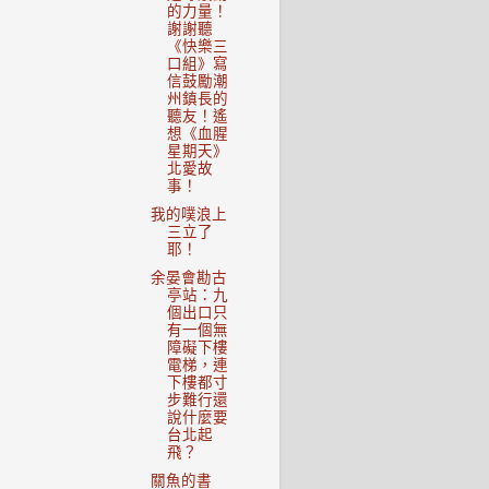
的力量！
謝謝聽
《快樂三
口組》寫
信鼓勵潮
州鎮長的
聽友！遙
想《血腥
星期天》
北愛故
事！
我的噗浪上
三立了
耶！
余晏會勘古
亭站：九
個出口只
有一個無
障礙下樓
電梯，連
下樓都寸
步難行還
說什麼要
台北起
飛？
關魚的書