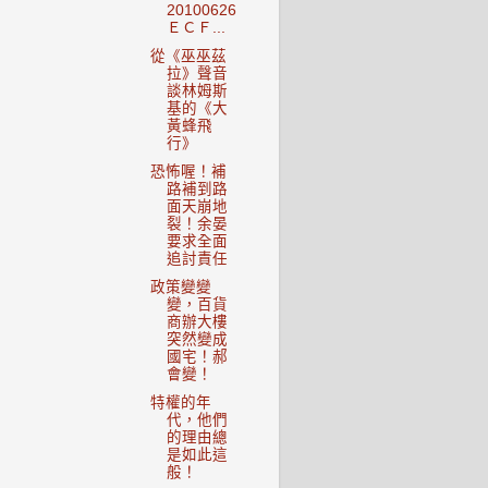
20100626
ＥＣＦ...
從《巫巫茲
拉》聲音
談林姆斯
基的《大
黃蜂飛
行》
恐怖喔！補
路補到路
面天崩地
裂！余晏
要求全面
追討責任
政策變變
變，百貨
商辦大樓
突然變成
國宅！郝
會變！
特權的年
代，他們
的理由總
是如此這
般！