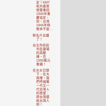
定！KMT
和共產黨
想要重回
1945年重
慶協定，
但，台灣
1945年時
根本不是...
新名片出爐
了！
台北市府前
市民廣場
的高壓
磚，花
1500萬元
重鋪！
在炎炎日頭
下、在大
雨裡，我
們呼喊著
一代又一
代台灣人
的想望：
把台灣還
給台灣人
吧！