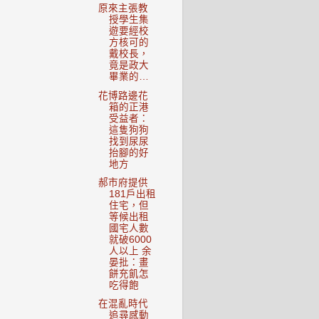
原來主張教
授學生集
遊要經校
方核可的
戴校長，
竟是政大
畢業的…
花博路邊花
箱的正港
受益者：
這隻狗狗
找到尿尿
抬腳的好
地方
郝市府提供
181戶出租
住宅，但
等候出租
國宅人數
就破6000
人以上 余
晏批：畫
餅充飢怎
吃得飽
在混亂時代
追尋感動