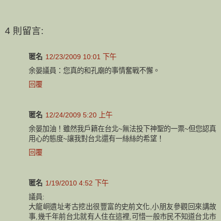
4 則留言:
匿名
12/23/2009 10:01 下午
余晏議員：您真的和孔廟的事情奮戰不懈。
回覆
匿名
12/24/2009 5:20 上午
余晏加油！雖然我戶籍在台北~無法投下神聖的一票~但您認真
用心的態度~讓我對台北還有一絲絲的希望！
回覆
匿名
1/19/2010 4:52 下午
議員:
大龍峒遺址考古挖出很豐富的史前文化,小朋友參觀回來講故
事,幾千年前台北就有人住在這裡,可惜一般市民不知道台北市