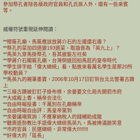
參加祭孔者除各級政府官員和孔氏族人外，還有一些來賓
等。
威權符號重現延伸閱讀：
**
贈匾孔廟，馬匾應該放蔣介石的左邊還右邊？
**
祭孔的菜加四道變193道菜，取諧音為「英九上」？
**
馬英九穿馬掛祭孔，吾其披髮左衽矣
**
學蔣介石賜匾孔廟，台灣倒退回拍馬屁的皇帝時代
**
學生排字給「偉大總統」看，點進來看萬名學生是那20所
學校動員？
**
馬英九的親筆墨寶，2006年10月17日釘到台北北警署古蹟
上
**
三級古蹟被釘釘子掛布條，余晏要文化局先開罰市府
**
大成殿上香，稱帝合法化
**
自由時報投書：千萬別在孔廟稱帝
**
自由時報自由評：馬皇帝駕到
**
余晏議場質詢：不應拿納稅人的錢補助成龍
**
聽奧造勢教比手語偉大總統馬英九，馬被捧滿臉笑意
**
市府官員：民選總統，非常偉大!!!!!!!!!
**
好偉大的「區長」