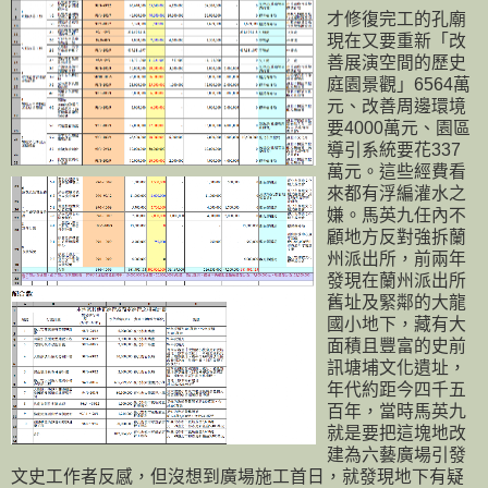
才修復完工的孔廟
現在又要重新「改
善展演空間的歷史
庭園景觀」6564萬
元、改善周邊環境
要4000萬元、園區
導引系統要花337
萬元。這些經費看
來都有浮編灌水之
嫌。馬英九任內不
顧地方反對強拆蘭
州派出所，前兩年
發現在蘭州派出所
舊址及緊鄰的大龍
國小地下，藏有大
面積且豐富的史前
訊塘埔文化遺址，
年代約距今四千五
百年，當時馬英九
就是要把這塊地改
建為六藝廣場引發
文史工作者反感，但沒想到廣場施工首日，就發現地下有疑