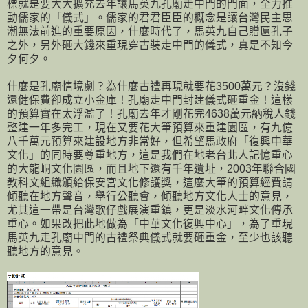
標就是要大大擴充去年讓馬英九孔廟走中門的門面，全力推
動儒家的「儀式」。儒家的君君臣臣的概念是讓台灣民主思
潮無法前進的重要原因，什麼時代了，馬英九自己贈匾孔子
之外，另外砸大錢來重現穿古裝走中門的儀式，真是不知今
夕何夕。
什麼是孔廟情境劇？為什麼古禮再現就要花3500萬元？沒錢
還健保費卻成立小金庫！孔廟走中門封建儀式砸重金！這樣
的預算實在太浮濫了！孔廟去年才剛花完4638萬元納稅人錢
整建一年多完工，現在又要花大筆預算來重建園區，有九億
八千萬元預算來建設地方非常好，但希望馬政府「復興中華
文化」的同時要尊重地方，這是我們在地老台北人記憶重心
的大龍峒文化園區，而且地下還有千年遺址，2003年聯合國
教科文組織頒給保安宮文化修護獎，這麼大筆的預算經費請
傾聽在地方聲音，舉行公聽會，傾聽地方文化人士的意見，
尤其這一帶是台灣歌仔戲展演重鎮，更是淡水河畔文化傳承
重心。如果改把此地做為「中華文化復興中心」，為了重現
馬英九走孔廟中門的古禮祭典儀式就要砸重金，至少也該聽
聽地方的意見。