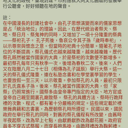
地文化的歧視，重現封建。市府應就大同文化園區的發展舉
行公聽會，好好傾聽在地的聲音。
註：
在中國漫長的封建社會中，由孔子思想演變而來的儒家思想
是占「統治地位」的理論。因此，在歷代統治者祭天、祭
地、祭日月、祭鬼神的同時，又增加了一項十分隆重的祭典
——祭祀孔子。 孔子死後，魯哀公令其子孫「歲時奉祀」，
以示尊崇與懷念之意。但當時的祀典十分簡單。隨著孔子地
位的不斷提高，祭孔儀式也越來越隆重，越來越複雜。歷代
祭孔既然被當作國家的大典，於是祭祀的次數便不斷增多。
最初祭孔每年只有秋季一次，後增為春秋二次。後來，人們
又在陰曆八月二十七日（相傳為孔子誕辰）舉行大祭。這一
天的祭孔儀式隆重，連在私塾念書和在學堂裏學習的學生，
也要放假一至三天，以示敬重。參加祭孔的人員，最初只限
於孔氏直系子孫。後來，祭孔被當作國家的大典，但「家
祭」仍照常進行。國祭多由皇帝專門指定的大臣、地方官或
皇帝自己親至闕裏孔廟致祭。 祭孔的具體方法、祭時行跪拜
禮的次數、程式，都有著十分嚴格的規定。這些規定載於禮
樂舞典籍和志書裏，為歷朝祭孔時所遵從。 民國以來，國民
政府在舉行祭孔的同時，對舊的祭孔儀程有所改變，由舊時
半夜起祭，改為早上七點，由獻爵獻胙改為獻花圈。政府官
員多不穿古式祭服，而穿長袍馬褂，由跪拜禮改為鞠躬禮。