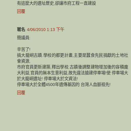
有這麼大的遺址歷史,卻讓市府工程一直建設
回覆
匿名
4/06/2010 1:13 下午
簡議員:
辛苦了!
搞大龍峒古蹟.學校的都更計畫,主要是蠶食先民捐獻的土地社
會資源,
市府官員更新建築,釋出學校.古蹟後調整建物增加後的容積龐
大利益,官員的無本生意利益,故先違法搶建停車場!使 停車場大
於大龍峒遺址! 停車場大於文資法!
停車場大於全體4500年遺傳基因的 台灣人血脈祖先!
回覆