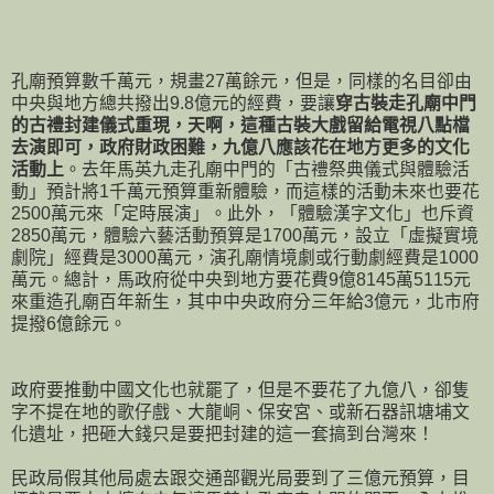
孔廟預算數千萬元，規畫27萬餘元，但是，同樣的名目卻由
中央與地方總共撥出9.8億元的經費，要讓
穿古裝走孔廟中門
的古禮封建儀式重現，天啊，這種古裝大戲留給電視八點檔
去演即可，政府財政困難，九億八應該花在地方更多的文化
活動上
。去年馬英九走孔廟中門的「古禮祭典儀式與體驗活
動」預計將1千萬元預算重新體驗，而這樣的活動未來也要花
2500萬元來「定時展演」。此外，「體驗漢字文化」也斥資
2850萬元，體驗六藝活動預算是1700萬元，設立「虛擬實境
劇院」經費是3000萬元，演孔廟情境劇或行動劇經費是1000
萬元。總計，馬政府從中央到地方要花費9億8145萬5115元
來重造孔廟百年新生，其中中央政府分三年給3億元，北市府
提撥6億餘元。
政府要推動中國文化也就罷了，但是不要花了九億八，卻隻
字不提在地的歌仔戲、大龍峒、保安宮、或新石器訊塘埔文
化遺址，把砸大錢只是要把封建的這一套搞到台灣來！
民政局假其他局處去跟交通部觀光局要到了三億元預算，目