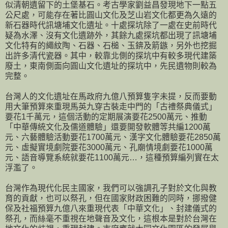
似清朝遺留下的土堡基石。考古學家劉益昌發現地下一點五
公尺處，可能存在著比圓山文化及芝山岩文化都更為久遠的
新石器時代訊塘埔文化遺址。十處探坑除了一處在史前時代
疑為水澤、沒有文化遺跡外，其餘九處探坑都出現了訊塘埔
文化特有的繩紋陶、石器、石槌、玉錛及箭鏃，另外也挖掘
出許多清代瓷器。其中，較靠北側的探坑中有較多現代建築
廢土，東南側面向圓山文化遺址的探坑中，先民遺物則較為
完整。
台灣人的文化遺址在馬政府九億八預算隻字未提，反而要動
用大筆預算來重現馬英九穿古裝走中門的「古禮祭典儀式」
要花1千萬元，這個活動的定期展演要花2500萬元、推動
「中華傳統文化及儒道體驗」還要開發軟體等共編1200萬
元、六藝體驗活動要花1700萬元、漢字文化體驗要花2850萬
元、虛擬實境劇院要花3000萬元、孔廟情境劇要花1000萬
元、語音導覽系統就要花1100萬元…，這種預算編列實在太
浮濫了。
台灣作為現代化民主國家，我們可以強調孔子對於文化與教
育的貢獻，也可以祭孔，但在國家財政困難的同時，挪撥健
保及社福預算九億八來重現代表「中華文化」、封建儀式的
祭孔，而絲毫不重視在地聲音及文化，這根本是對於台灣在