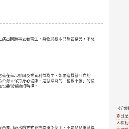
生病出問題再去看醫生，藥物局根本只想管藥品，不想
念茲在茲以財團及業者利益為主，如果這樣就吐血的
為台灣人保持身心健康。是您常寫的「奮戰不懈」的精
血也要很健康的精神。
《分類
節目紀
人權動
東西要用嚴格的方式來檢驗避免使用，不是貼貼紙就算