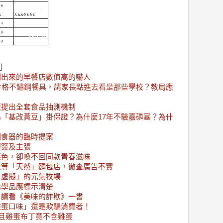
列
測出來的早餐店數值高的嚇人
合格不鏽鋼餐具，請家長點進去看是那些學校？教局應
應提出全套食品抽測機制
「基改黃豆」掛保證？為什麼17年不驗嘉磷塞？為什
鋼食器的臨時提案
便簽及主張
菜色，卻喚不回同款青春滋味
人等「天然」麵包店，徹查廣告不實
「虛擬」的元氣牧場
化學品應標示清楚
，請看《美味的詐欺》一書
雞蛋口味」還是欺騙消費者！
而且雞蛋布丁竟不含雞蛋