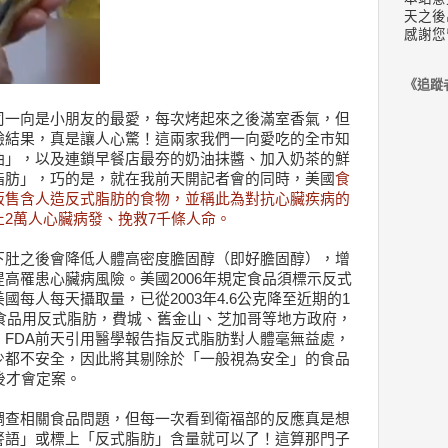
天之後
感謝您
《追蹤
司一向是小朋友的最愛，每次烤起來之後滿室香氣，但
驗結果，真是讓人心驚！這兩家我們一向愛吃的全市知
油」，以及連鎖早餐店最夯的奶油抹醬、加入奶茶的鮮
脂肪」，巧的是，就在我前天開記者會的同時，美國
食
販售含人造反式脂肪的食物，並稱此為對抗心臟疾病的
2萬人心臟病發、挽救7千條人命。
下肚之後會降低人體高密度膽固醇（即好膽固醇），增
高罹患心臟病風險。美國2006年規定食品須標示反式
每人每天攝取量，已從2003年4.6公克降至近期的1
廳食品用反式脂肪，費城、舊金山、芝加哥等地方政府，
FDA前天引用醫學報告指反式脂肪對人體毫無益處，
少都不安全，因此將其剔除於「一般視為安全」的食品
後才會定案。
調查相關食品問題，但每一次看到衛福部的反應真是想
警語」或標上「反式脂肪」含量就可以了！這算那門子