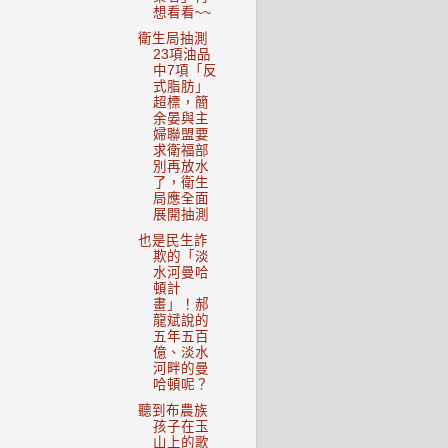
想看看~~
衛生局抽測
23項油品
中7項「反
式脂肪」
超標，簡
余晏與主
婦聯盟要
求衛福部
別再放水
了，衛生
局應全面
展開抽測
也是民生詐
欺的「淡
水河曼哈
頓計
畫」！郝
龍斌說的
五年五百
億、淡水
河畔的曼
哈頓呢？
聽到布農族
孩子在玉
山上的歌