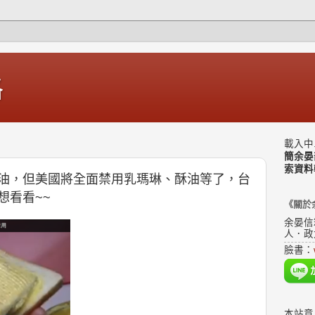
格
載入中.
簡余晏
索資料
油，但美國將全面禁用乳瑪琳、酥油等了，台
想看看~~
《關於
余晏信
人．政
臉書：
本站意