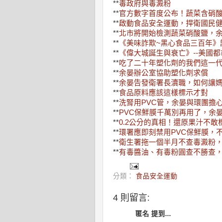
**
毒政府與毒澱粉
**
官方數字首度公布！蔬菜含硝
**
啟動食品安全運動，捍衛國民
**
北市將開始檢測蔬菜硝酸鹽，
**
《美味詐欺~黑心食品三百年》
**
《偉大城誕生與衰亡》--美國
**
吃了二十年塑化劑的我們這一
**
余晏辦公室協助塑化劑求償
**
余晏告發衛署長瀆職，如何讓
**
食品原料應該這樣標示才對
**
洗腎用PVC管，余晏與環團擔
**
PVC保鮮膜千萬別再用了，余
**
0.2公分的真相！還原果汁不敢
**
環署應即刻禁用PVC保鮮膜，
**
衛生署拖一個半月不查毒澱粉
**
有毒醬油、有毒粉圓查不勝查
分類：
食品安全運動
4 則留言:
匿名 提到...