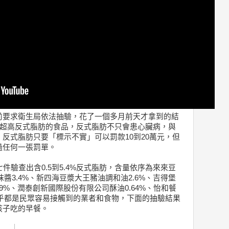
前要求衛生局依法抽驗，花了一個多月前天才拿到的結
件超高反式脂肪的食品，反式脂肪不只會患心臟病，與
反式脂肪只要「標示不實」可以罰款10到20萬元，但
過任何一張罰單。
件驗查出含0.5到5.4%反式脂肪，含量依序為來來豆
抹醬3.4%、新四海豆漿大王豬油調和油2.6%、吉得堡
59%、潤泰創新國際股份有限公司酥油0.64%、怡和餐
幾乎都是民眾容易接觸到的業者和食物，下面的抽驗結果
孩子吃的早餐。