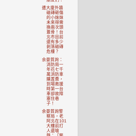
遭大廈外牆
磁磚砸傷
的小妹妹
未來得需
換兩次頭
蓋骨！台
北市目前
還有多少
剝落磁磚
危樓？
余晏質詢：
消防局一
年花七千
萬消防車
購置費，
到場救援
時第一台
車卻故障
塞住巷
子！
余晏質詢警
察局，老
阿北在101
大樓前打
人還嗆
聲：「警