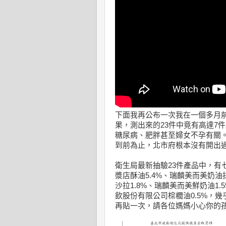
下面我再公布一次我在一個多月
果，測出來的23件中竟有高達7
糖尿病、肥胖甚至婦女不孕有關。
到前為止，北市府根本沒有開出
衛生局最新抽驗23件產品中，有七
漿店酥油5.4%、瑞麟美而美奶油
沙拉1.8%、瑞麟美而美鮮奶油1.
飲股份有限公司棕櫚油0.5%，
再貼一次，請各位媽媽小心你的