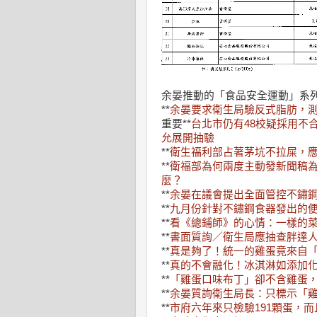
余晏推動的「食品安全運動」系
**
余晏要求衛生局驗反式脂肪，
重要**
台北市仍有48校疑採用不
允展開抽驗
**
衛生福利部占著茅坑不拉屎，
**
衛福部為何兩度主動發新聞稿為
麼？
**
余晏在議會提出全面管控不鏽
**
九月份針對不鏽鋼食器發出的
**
看《總鋪師》的心情：一樣的
**
書面質詢／衛生局應抽查胖達
**
真是夠了！統一的雞蛋竟來自
**
真的不會融化！冰淇淋如添加
**
「雞蛋口味布丁」卻不含雞蛋
**
余晏質詢衛生局長：只標示「
**
市府六年來只檢驗191顆蛋，