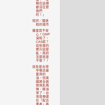
察在這裡
都沒在管
我們
的！」
短評／攏係
假的城市
雞蛋買不安
心！GMP
淪陷了，
CAS呢？
這些蛋的
標示這麼
亂，政府
怎麼就是
不管？！
這些是台灣
早餐店最
愛用的
油，但美
國將全面
禁用乳瑪
琳、酥油
等了，台
灣官僚還
在「配合
業者」再