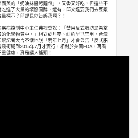
美而美的「奶油抹醬烤麵包」，又香又好吃，但這些不
就吃進了大量的壞膽固醇，還有，邱文達要我們去豆漿
含量標示？邱部長你告訴我啊？！
的疾病控制中心主任弗裡登說：「禁用反式脂肪是希望
害的化學物質中。」相對於丹麥、紐約早已禁用，台灣
天跟記者大言不慚地說「明年七月」才會公告「反式脂
緩衝期到2015年7月才實行，相對於美國FDA，再看
不重健康，真是讓人搖頭！