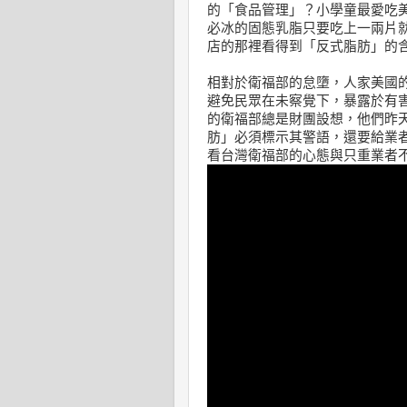
的「食品管理」？小學童最愛吃
必冰的固態乳脂只要吃上一兩片
店的那裡看得到「反式脂肪」的
相對於衛福部的怠墮，人家美國
避免民眾在未察覺下，暴露於有
的衛福部總是財團設想，他們昨
肪」必須標示其警語，還要給業者
看台灣衛福部的心態與只重業者