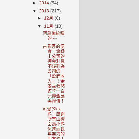
►
2014
(94)
▼
2013
(217)
►
12月
(8)
▼
11月
(13)
阿扁總統種
的~~
占乘客的便
宜！悠遊
卡公司的
押金利息
不該列為
公司的
「盈餘收
入」！余
晏主張悠
遊卡一百
元押金應
再降價！
可愛的小
熊！感謝
所有山裡
面為小熊
保育而長
年努力的
朋友們！