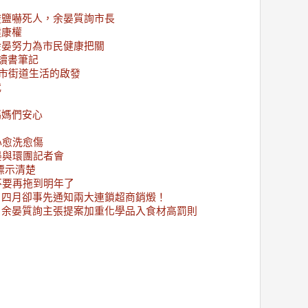
酸鹽嚇死人，余晏質詢市長
健康權
余晏努力為市民健康把關
讀書筆記
都市街道生活的啟發
代
媽媽們安心
心愈洗愈傷
晏與環團記者會
標示清楚
不要再拖到明年了
，四月卻事先通知兩大連鎖超商銷燬！
，余晏質詢主張提案加重化學品入食材高罰則