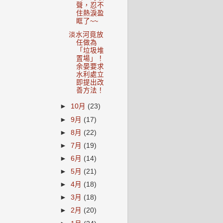
聲，忍不
住熱淚盈
眶了~~
淡水河竟放
任做為
「垃圾堆
置場」！
余晏要求
水利處立
即提出改
善方法！
►
10月
(23)
►
9月
(17)
►
8月
(22)
►
7月
(19)
►
6月
(14)
►
5月
(21)
►
4月
(18)
►
3月
(18)
►
2月
(20)