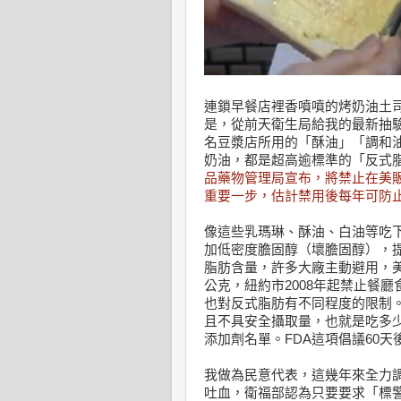
連鎖早餐店裡香噴噴的烤奶油土
是，從前天衛生局給我的最新抽
名豆漿店所用的「酥油」「調和
奶油，都是超高逾標準的「反式
品藥物管理局宣布，將禁止在美
重要一步，估計禁用後每年可防止
像這些乳瑪琳、酥油、白油等吃
加低密度膽固醇（壞膽固醇），提
脂肪含量，許多大廠主動避用，美國
公克，紐約市2008年起禁止餐
也對反式脂肪有不同程度的限制。
且不具安全攝取量，也就是吃多
添加劑名單。FDA這項倡議60天
我做為民意代表，這幾年來全力
吐血，衛福部認為只要要求「標