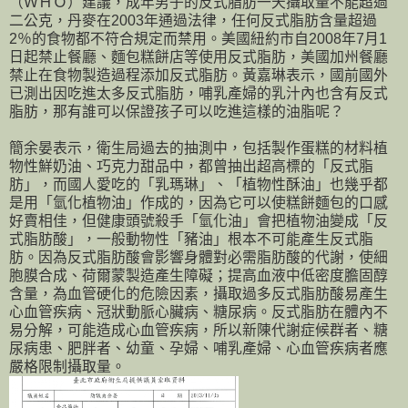
（ＷＨＯ）建議，成年男子的反式脂肪一天攝取量不能超過
二公克，丹麥在2003年通過法律，任何反式脂肪含量超過
2％的食物都不符合規定而禁用。美國紐約市自2008年7月1
日起禁止餐廳、麵包糕餅店等使用反式脂肪，美國加州餐廳
禁止在食物製造過程添加反式脂肪。黃嘉琳表示，國前國外
已測出因吃進太多反式脂肪，哺乳產婦的乳汁內也含有反式
脂肪，那有誰可以保證孩子可以吃進這樣的油脂呢？
簡余晏表示，衛生局過去的抽測中，包括製作蛋糕的材料植
物性鮮奶油、巧克力甜品中，都曾抽出超高標的「反式脂
肪」，而國人愛吃的「乳瑪琳」、「植物性酥油」也幾乎都
是用「氫化植物油」作成的，因為它可以使糕餅麵包的口感
好賣相佳，但健康頭號殺手「氫化油」會把植物油變成「反
式脂肪酸」，一般動物性「豬油」根本不可能產生反式脂
肪。因為反式脂肪酸會影響身體對必需脂肪酸的代謝，使細
胞膜合成、荷爾蒙製造產生障礙；提高血液中低密度膽固醇
含量，為血管硬化的危險因素，攝取過多反式脂肪酸易產生
心血管疾病、冠狀動脈心臟病、糖尿病。反式脂肪在體內不
易分解，可能造成心血管疾病，所以新陳代謝症候群者、糖
尿病患、肥胖者、幼童、孕婦、哺乳產婦、心血管疾病者應
嚴格限制攝取量。