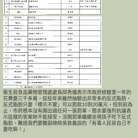
衛生局食品藥物管理處處長邱秀儀表示市政府檢驗室一年的
花費要三千多萬，這些年來雖然抽驗出非常多的反式脂肪，
反式脂肪只要「標示不實」可以罰款10到20萬元，但到前為
止，市府根本沒有開出過任何一張罰單，簡余晏強列抗議表
示這樣的答案她不能接受，沒開罰單繼續坐視孩子吃下反式
脂肪，難道我們要聽副總統吳敦義說的「有毒人民就自己不
要吃嘛！」