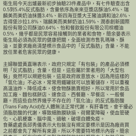
衛生局今天出爐最新初步抽驗23件產品中，有七件驗查出含
0.5到5.4%反式脂肪，含量依序為來來豆漿店酥油5.4%、瑞
麟美而美奶油抹醬3.4%、新四海豆漿大王豬油調和油2.6%、
吉得堡沙拉1.8%、瑞麟美而美鮮奶油1.59%、潤泰創新國際
股份有限公司酥油0.64%、怡和餐飲股份有限公司棕櫚油
0.5%，幾乎都是民眾容易接觸到的業者和食物，簡余晏表示
衛生局必須為民眾的健康把關，全面檢測市售乳瑪琳、酥
油，並要求廠商清楚標示食品中的「反式脂肪」含量，不能
放任業者危害民眾的健康。
主婦聯盟黃嘉琳表示，政府只規定「有包裝」的產品必須標
明「反式脂肪」含量，但是，這些屬於業者用的「大型包
裝」竟然可以規避包裝，這是政府故意放水，因為用這樣的
「氫化油」不必冰，常常用鐵罐就可以放著儲存，可以重複
高溫油炸、降低成本，使食物酥脆賣相好，所以常用於食品
加工廠、麵包榚餅店、速食店、西餐廳、早餐店、一般餐
廳。而這些自然界幾乎不存在的「氫化油」的反式脂肪酸
(Trans Fatty Acid)在人體無法正常代謝，有肝毒性，會干擾必
須脂肪酸的代謝，導致細胞膜缺損、荷爾蒙障礙，使血管硬
化、心肌梗塞、腦中風、過敏，破壞自體免疫。
食藥處處長邱秀儀表示大包裝沒有規定要標示是因為廠商買
之前都會先了解所有來源，所以不需要特地標示內容。簡余