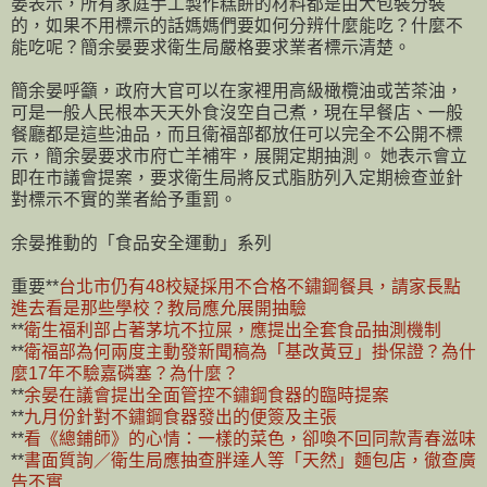
晏表示，所有家庭手工製作糕餅的材料都是由大包裝分裝
的，如果不用標示的話媽媽們要如何分辨什麼能吃？什麼不
能吃呢？簡余晏要求衛生局嚴格要求業者標示清楚。
簡余晏呼籲，政府大官可以在家裡用高級橄欖油或苦茶油，
可是一般人民根本天天外食沒空自己煮，現在早餐店、一般
餐廳都是這些油品，而且衛福部都放任可以完全不公開不標
示，簡余晏要求市府亡羊補牢，展開定期抽測。 她表示會立
即在市議會提案，要求衛生局將反式脂肪列入定期檢查並針
對標示不實的業者給予重罰。
余晏推動的「食品安全運動」系列
重要**
台北市仍有48校疑採用不合格不鏽鋼餐具，請家長點
進去看是那些學校？教局應允展開抽驗
**
衛生福利部占著茅坑不拉屎，應提出全套食品抽測機制
**
衛福部為何兩度主動發新聞稿為「基改黃豆」掛保證？為什
麼17年不驗嘉磷塞？為什麼？
**
余晏在議會提出全面管控不鏽鋼食器的臨時提案
**
九月份針對不鏽鋼食器發出的便簽及主張
**
看《總鋪師》的心情：一樣的菜色，卻喚不回同款青春滋味
**
書面質詢／衛生局應抽查胖達人等「天然」麵包店，徹查廣
告不實