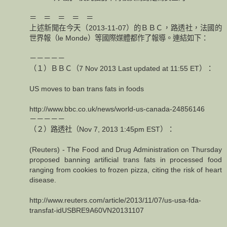
＝ ＝ ＝ ＝ ＝
上述新聞在今天（2013-11-07）的ＢＢＣ，路透社，法國的
世界報（le Monde）等國際媒體都作了報導。連結如下：
－－－－－
（１）ＢＢＣ（7 Nov 2013 Last updated at 11:55 ET）：
US moves to ban trans fats in foods
http://www.bbc.co.uk/news/world-us-canada-24856146
－－－－－
（２）路透社（Nov 7, 2013 1:45pm EST）：
(Reuters) - The Food and Drug Administration on Thursday
proposed banning artificial trans fats in processed food
ranging from cookies to frozen pizza, citing the risk of heart
disease.
http://www.reuters.com/article/2013/11/07/us-usa-fda-
transfat-idUSBRE9A60VN20131107