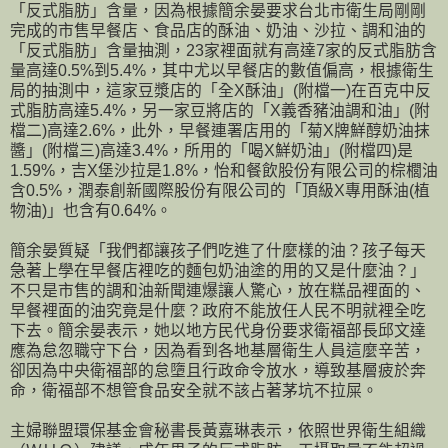
「反式脂肪」含量，因為根據簡余晏要求台北市衛生局剛剛
完成的市售早餐店、食品店的酥油、奶油、沙拉、調和油的
「反式脂肪」含量抽測，23家裡面就有高達7家的反式脂肪含
量高達0.5%到5.4%，其中尤以早餐店的數值偏高，根據衛生
局的抽測中，這家豆漿店的「全X酥油」(附檔一)在百克中反
式脂肪高達5.4%，另一家豆將店的「X義香豬油調和油」(附
檔二)高達2.6%，此外，早餐連署店用的「菊X牌鮮醇奶油抹
醬」(附檔三)高達3.4%，所用的「喝X鮮奶油」(附檔四)是
1.59%，吉X堡沙拉是1.8%，怡和餐飲股份有限公司的棕櫚油
含0.5%，潤泰創新國際股份有限公司的「頂級X專用酥油(植
物油)」也含有0.64%。
簡余晏質疑「我們都讓孩子們吃進了什麼樣的油？孩子每天
急著上學在早餐店裡吃的麵包奶油塗的用的又是什麼油？」
不只是市售的調和油新聞連爆讓人驚心，放在糕品裡面的、
早餐裡面的油究竟是什麼？政府不能放任人民不明就裡全吃
下去。簡余晏表示，她以地方民代身份要求衛福部長邱文達
應為怠忽職守下台，因為看到各地基層衛生人員這麼辛苦，
卻因為中央衛福部的怠墮且行政命令放水，導致基層疲於奔
命，衛福部不想管食品安全就不該占著茅坑不拉屎。
主婦聯盟環保基金會秘書長黃嘉琳表示，依照世界衛生組織