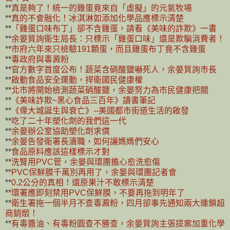
**
真是夠了！統一的雞蛋竟來自「虛擬」的元氣牧場
**
真的不會融化！冰淇淋如添加化學品應標示清楚
**
「雞蛋口味布丁」卻不含雞蛋，請看《美味的詐欺》一書
**
余晏質詢衛生局長：只標示「雞蛋口味」還是欺騙消費者！
**
市府六年來只檢驗191顆蛋，而且雞蛋布丁竟不含雞蛋
**
毒政府與毒澱粉
**
官方數字首度公布！蔬菜含硝酸鹽嚇死人，余晏質詢市長
**
啟動食品安全運動，捍衛國民健康權
**
北市將開始檢測蔬菜硝酸鹽，余晏努力為市民健康把關
**
《美味詐欺~黑心食品三百年》讀書筆記
**
《偉大城誕生與衰亡》--美國都市街道生活的啟發
**
吃了二十年塑化劑的我們這一代
**
余晏辦公室協助塑化劑求償
**
余晏告發衛署長瀆職，如何讓媽媽們安心
**
食品原料應該這樣標示才對
**
洗腎用PVC管，余晏與環團擔心愈洗愈傷
**
PVC保鮮膜千萬別再用了，余晏與環團記者會
**
0.2公分的真相！還原果汁不敢標示清楚
**
環署應即刻禁用PVC保鮮膜，不要再拖到明年了
**
衛生署拖一個半月不查毒澱粉，四月卻事先通知兩大連鎖超
商銷燬！
**
有毒醬油、有毒粉圓查不勝查，余晏質詢主張提案加重化學