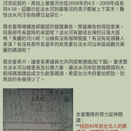
河流玩假的，再加上基隆河也從2008年的4.5，2009年成長
到4.58，這顯示從淡水河到基隆河的清汙都被上下其手！難
怪淡水河汙染指標日益惡化。
簡余晏現場播放郝龍斌的競選廣告，質疑廣告拍得這麼美，
但是郝市長當時的承諾呢？淡水河有變成台灣的日落大道
嗎？美麗的河川呢？沿線有沒有咖啡簡座？有沒有街頭藝人
表演？有沒有郝市長當年的政見要在淡水河沿岸設成觀光美
麗的碼頭呢？
簡余晏表示，議會各黨議員也共同提案通過(如下圖)，要求整
合淡水河沿線里長及社團力量，讓淡水河岸從敦煌碼頭到大
稻埕碼頭建設成文化創意碼頭，希望台北市府要加把勁，別
再說的多做得少了。
余晏團隊的努力延伸閱
讀：
**
找回40年前台北人的那