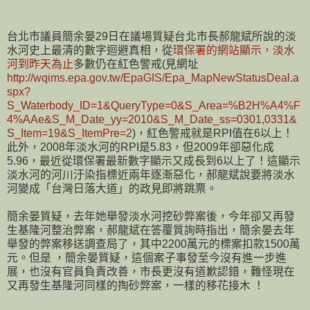
台北市議員簡余晏29日在議場質疑台北市長郝龍斌所說的淡
水河史上最清的數字迴避真相，從
環保署的網站顯示，淡水
河到昨天為止
多數仍在紅色警戒(見網址
http://wqims.epa.gov.tw/EpaGIS/Epa_MapNewStatusDeal.a
spx?
S_Waterbody_ID=1&QueryType=0&S_Area=%B2H%A4%F
4%AAe&S_M_Date_yy=2010&S_M_Date_ss=0301,0331&
S_Item=19&S_ItemPre=2
)，紅色警戒就是RPI值在6以上！
此外，2008年淡水河的RPI是5.83，但2009年卻惡化成
5.96，最近從環保署最新數字顯示又成長到6以上了！這顯示
淡水河的河川汙染指標近兩年逐漸惡化，郝龍斌說要將淡水
河變成「台灣日落大道」的政見即將跳票。
簡余晏質疑，去年她舉發淡水河挖砂弊案後，今年卻又再發
生基隆河整治弊案，郝龍斌在答覆質詢時指出，簡余晏去年
舉發的弊案移送調查局了，其中2200萬元的標案扣款1500萬
元。但是 ，簡余晏質疑，這個案子事發至今沒有進一步進
展，也沒有官員負責改善，市長更沒有道歉認錯，難怪現在
又再發生基隆河同樣的掏砂弊案，一樣的移花接木 ！