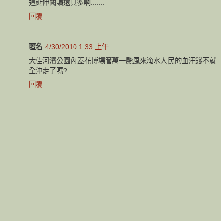
這延伸閱讀還真多啊.......
回覆
匿名
4/30/2010 1:33 上午
大佳河濱公園內蓋花博場管萬一颱風來淹水人民的血汗錢不就
全沖走了嗎?
回覆