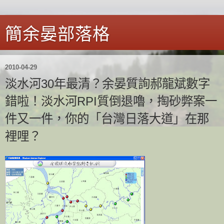
簡余晏部落格
2010-04-29
淡水河30年最清？余晏質詢郝龍斌數字
錯啦！淡水河RPI質倒退嚕，掏砂弊案一
件又一件，你的「台灣日落大道」在那
裡哩？