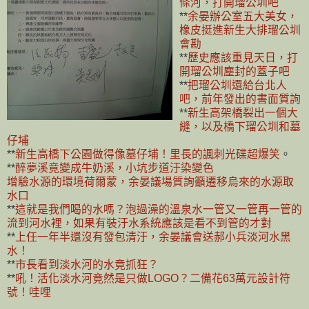
條河，打開瑠公圳吧
**
余晏辦公室五大美女，
橡皮挺進新生大排瑠公圳
會勘
**
歷史應該重見天日，打
開瑠公圳塵封的蓋子吧
**
把瑠公圳還給台北人
吧，前年發出的書面質詢
**
新生高架橋裂出一個大
縫，以及橋下瑠公圳和墓
仔埔
**
新生高橋下公園做得像墓仔埔！里長的諷刺光碟超爆笑
。
**
醉夢溪竟變成牛奶溪，小坑步道汙染變色
增驗水源的環境荷爾蒙，余晏議場質詢籲遷移烏來的水源取
水口
**
這就是我們喝的水嗎？泡過澡的溫泉水一管又一管再一管的
流到河水裡，如果有裝汙水系統應該是看不到管的才對
**
上任一年半還沒有發包清汙，余晏議會送郝小兵淡河水黑
水！
**
市長看到淡水河的水竟抓狂？
**
吼！活化淡水河竟然是只做LOGO？二備花63萬元設計符
號！哇哩