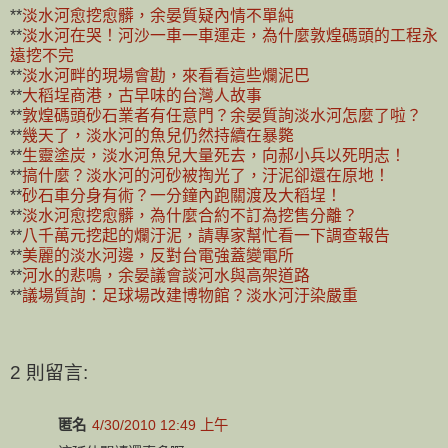
**
淡水河愈挖愈髒，余晏質疑內情不單純
**
淡水河在哭！河沙一車一車運走，為什麼敦煌碼頭的工程永
遠挖不完
**
淡水河畔的現場會勘，來看看這些爛泥巴
**
大稻埕商港，古早味的台灣人故事
**
敦煌碼頭砂石業者有任意門？余晏質詢淡水河怎麼了啦？
**
幾天了，淡水河的魚兒仍然持續在暴斃
**
生靈塗炭，淡水河魚兒大量死去，向郝小兵以死明志！
**
搞什麼？淡水河的河砂被掏光了，汙泥卻還在原地！
**
砂石車分身有術？一分鐘內跑關渡及大稻埕！
**
淡水河愈挖愈髒，為什麼合約不訂為挖售分離？
**
八千萬元挖起的爛汙泥，請專家幫忙看一下調查報告
**
美麗的淡水河邊，反對台電強蓋變電所
**
河水的悲鳴，余晏議會談河水與高架道路
**
議場質詢：足球場改建博物館？淡水河汙染嚴重
2 則留言:
匿名
4/30/2010 12:49 上午