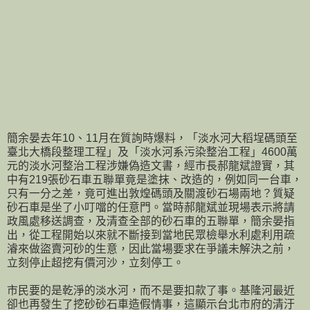
簡余晏去年10、11月在質詢時爆料，「淡水河大稻埕碼頭至
臺北大橋段整理工程」及「淡水河系污染整治工程」4600萬
元的淡水河整治工程涉嫌偽造文書，經市長郝龍斌證實，其
中有219張砂石車五聯單竟是塗抹、改造的，例如同一台車，
只有一分之差，竟可進出敦煌碼頭及關渡砂石場兩地？質疑
砂石車是坐了小叮噹的任意門。當時郝龍斌並現場表示將請
政風處移送調查，及清查全部的砂石車的五聯單，簡余晏指
出，從工程開始以來就不斷接到當地民眾檢舉水利處利用疏
濬來做盜賣河砂的生意，因此當場要求在爭議未解決之前，
立刻停止超挖有價河沙，立刻停工。
市民要的是乾淨的淡水河，而不是要扣款了事。基隆河最近
卻也再發生了挖砂砂石車造假情事，這顯示台北市府的清汙