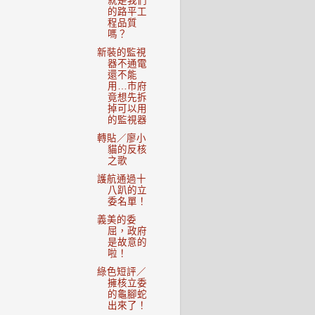
就是我們
的路平工
程品質
嗎？
新裝的監視
器不通電
還不能
用…市府
竟想先拆
掉可以用
的監視器
轉貼／廖小
貓的反核
之歌
護航通過十
八趴的立
委名單！
義美的委
屈，政府
是故意的
啦！
綠色短評／
擁核立委
的龜腳蛇
出來了！