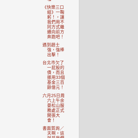
《快樂三口
組》一鞠
躬！，讓
我們用不
同方式繼
續向前方
奔跑吧！
遇到趙士
強，強棒
出擊！
台北市欠了
一屁股的
債，而且
挪用33個
基金三百
餘億元！
六月25日周
六上午余
晏松山服
務處正式
開張大
會！
書面質詢／
天啊，這