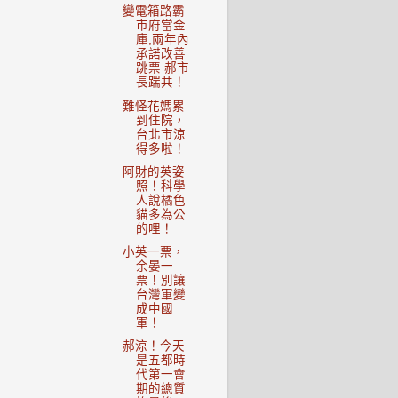
變電箱路霸
市府當金
庫,兩年內
承諾改善
跳票 郝市
長踹共！
難怪花媽累
到住院，
台北市涼
得多啦！
阿財的英姿
照！科學
人說橘色
貓多為公
的哩！
小英一票，
余晏一
票！別讓
台灣軍變
成中國
軍！
郝涼！今天
是五都時
代第一會
期的總質