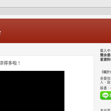
格
載入中.
簡余晏
索資料
涼得多啦！
《關於
余晏信
人．政
臉書：
本站意