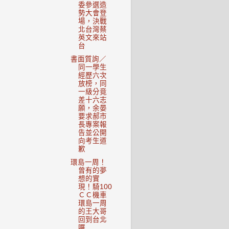
委參選造
勢大會登
場，決戰
北台灣蔡
英文來站
台
書面質詢／
同一學生
經歷六次
放榜，同
一級分竟
差十六志
願，余晏
要求郝市
長專案報
告並公開
向考生道
歉
環島一周！
曾有的夢
想的實
現！騎100
ＣＣ機車
環島一周
的王大哥
回到台北
囉