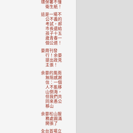
環保署不懂
衛生紙！
這是一場不
公不義的
考試，郝
市長還給
孩子十五
歲青春一
個公道！
晏周刊發
行！余晏
提出政見
主張！
余晏的風雨
無阻感謝
信：一個
人不能移
山倒海，
但我們共
同來愚公
移山
余晏松山服
務處圓滿
開張了
全台首場立