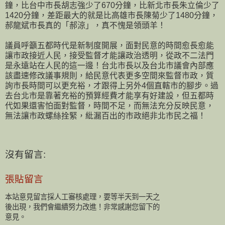
鐘，比台中市長胡志強少了670分鐘，比新北市長朱立倫少了
1420分鐘，差距最大的就是比高雄市長陳菊少了1480分鐘，
郝龍斌市長真的「郝涼」，真不愧是領頭羊！
議員呼籲五都時代是新制度開展，面對民意的時間愈長愈能
讓市政接近人民，接受監督才能讓政治透明，從政不二法門
是永遠站在人民的這一邊！台北市長以及台北市議會內部應
該盡速修改議事規則，給民意代表更多空間來監督市政，質
詢市長時間可以更充裕，才跟得上另外4個直轄市的腳步。過
去台北市是靠著充裕的預算經費才能享有好建設，但五都時
代如果還害怕面對監督，時間不足，而無法充分反映民意，
無法讓市政螺絲拴緊，紕漏百出的市政絕非北市民之福！
沒有留言:
張貼留言
本站意見留言採人工審核處理，要等半天到一天之
後出現，我們會繼續努力改進！非常感謝您留下的
意見。