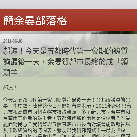
簡余晏部落格
2011-06-10
郝涼！今天是五都時代第一會期的總質
詢最後一天，余晏賀郝市長終於成「領
頭羊」
郝涼！
今天是五都時代第一會期總質詢最後一天！台北市議員簡余
晏、李慶鋒、陳建銘今日召開記者會表示，2011年起不只台
北市和高雄市兩個直轄市獨占鰲頭，多了新北市、台中市和
台南市三個新的競爭者，五都時代那位市長是佼佼者？誰最
能面對民意？我們整理五個直轄市市長面對議會施政報告以
及市政總質詢的時間表，發現以我們郝龍斌市長最為『短
少』，是直轄市長當中最『涼』的一位，相較之下一定讓同