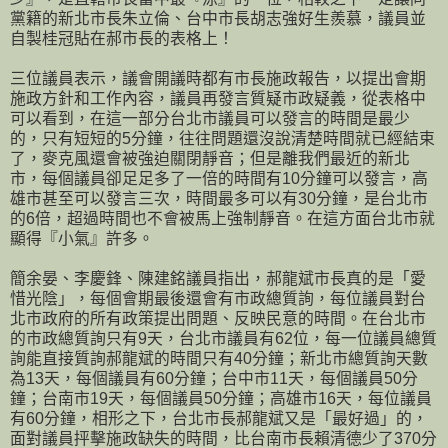
黨籍的新北市長朱立倫、台中市長胡志強好生羨慕，議員並
自製桂冠貼在郝市長的表格上！
三位議員表示，議會開議時都有市長施政報告，以提出會期
施政方針和工作內容，議員再發言質疑市政疑義，從表格中
可以看到，在這一部分台北市議員可以發言的時間是最少
的，只有短短的5分鐘，往往問題還沒說清楚時間就已經結束
了，麥克風還會被強迫關閉靜音；但是離我們最近的新北
市，每個議員卻足足多了一倍的時間有10分鐘可以發言，高
雄市甚至可以發言三次，時間最多可以有30分鐘，是台北市
的6倍，超過時間也不會被馬上強制靜音。在這方面台北市就
顯得『小氣』許多。
簡余晏、李慶鋒、陳建銘議員指出，郝龍斌市長真的是「愛
惜光陰」，每個會期最後還會有市政總質詢，每位議員對台
北市政府的所有政策提出問題、反映民意的時間。在台北市
的市政總質詢只有9天，台北市議員有62位，每一位議員總質
詢能直接質詢郝龍斌的時間只有40分鐘；新北市總質詢天數
為13天，每個議員有60分鐘；台中市11天，每個議員50分
鐘；台南市19天，每個議員50分鐘；高雄市16天，每位議員
有60分鐘，相形之下，台北市長郝龍斌又是「最好過」的，
面對議員抨擊施政缺失的時間，比台南市長賴清德少了370分