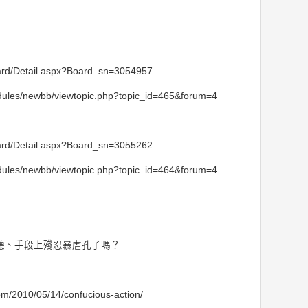
ard/Detail.aspx?Board_sn=3054957
odules/newbb/viewtopic.php?topic_id=465&forum=4
ard/Detail.aspx?Board_sn=3055262
odules/newbb/viewtopic.php?topic_id=464&forum=4
德、手段上殘忍暴虐孔子嗎？
com/2010/05/14/confucious-action/