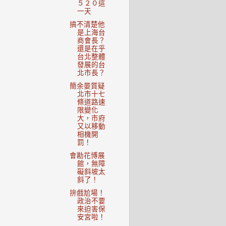
５２０這
一天
搞不清楚他
是上海台
商會長？
還是在乎
台北整體
發展的台
北市長？
簡余晏質疑
北市十七
條道路速
限變化
大，市府
又以移動
相機開
罰！
會勘花博展
館，無障
礙斜坡太
斜了！
拚戲尬場！
政治不要
來迫害保
安宮啦！