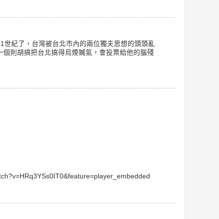
21世紀了，台灣被台北市內的兩位獨夫思想的頭頭亂
一個則胡搞把台北搞得烏煙贓氣，會投票給他的腦殘
watch?v=HRq3YSs0IT0&feature=player_embedded