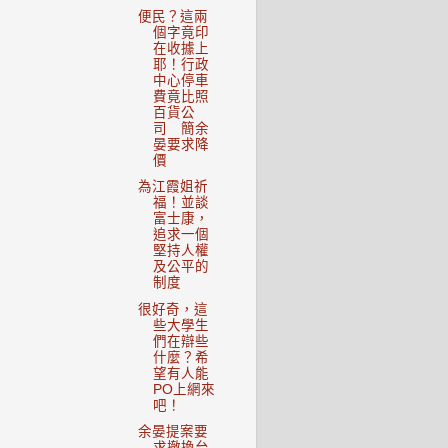
便民？這兩
個字竟印
在收據上
耶！行政
中心停車
費竟比照
百貨公
司 簡余
晏要求降
價
為江霞姐祈
福！並談
富士康，
追求一個
堅持人權
及公平的
制度
很好奇，這
些大學生
們在辯些
什麼？希
望有人能
PO上網來
吧！
余晏提案要
求撤換台