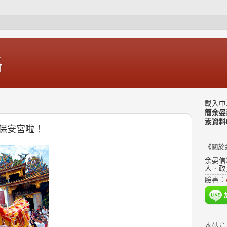
格
載入中.
簡余晏
索資料
保安宮啦！
《關於
余晏信
人．政
臉書：
本站意