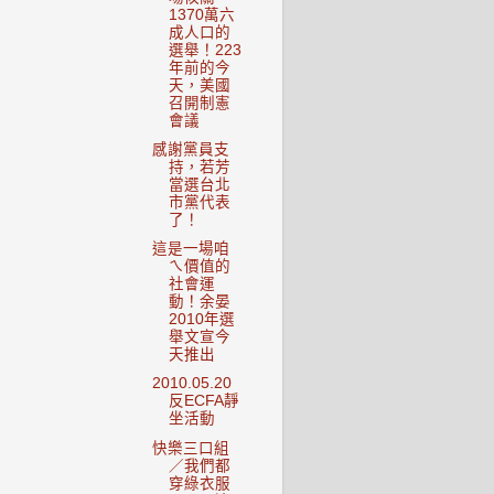
1370萬六
成人口的
選舉！223
年前的今
天，美國
召開制憲
會議
感謝黨員支
持，若芳
當選台北
市黨代表
了！
這是一場咱
ㄟ價值的
社會運
動！余晏
2010年選
舉文宣今
天推出
2010.05.20
反ECFA靜
坐活動
快樂三口組
／我們都
穿綠衣服