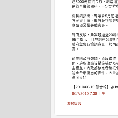
逾5000億投資金額，創造
是符合鄉親期待，一定要推
楊長鎮指出，縣議會5月通
方案與手續，縣府藐視議會
應彈劾濫權失職官員。
縣府反駁，此案辦過近20場
95年指示，且群創在公展期
縣府彙集各協調意見，報內
意。
苗栗縣政府強調，區段徵收
照、房租津貼等措施補助及
主權益，內政部核定發還抵價
是全台最優惠的條件，因此
高度支持。
【2010/06/10 聯合報】@ http
6/17/2010 7:38 上午
張貼留言