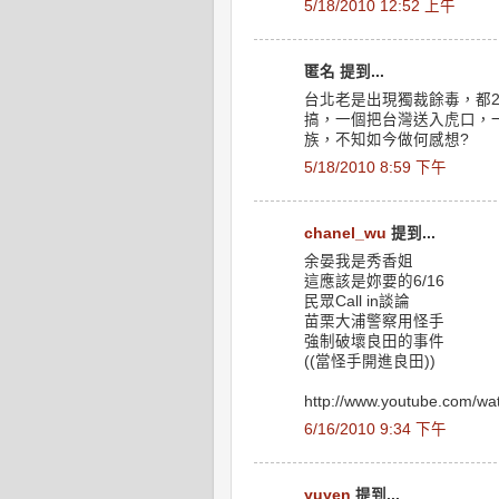
5/18/2010 12:52 上午
匿名 提到...
台北老是出現獨裁餘毒，都
搞，一個把台灣送入虎口，
族，不知如今做何感想?
5/18/2010 8:59 下午
chanel_wu
提到...
余晏我是秀香姐
這應該是妳要的6/16
民眾Call in談論
苗栗大浦警察用怪手
強制破壞良田的事件
((當怪手開進良田))
http://www.youtube.com/
6/16/2010 9:34 下午
yuyen
提到...