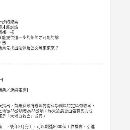
一步的線索
節才能討論
源都一樣
者能提供進一步的細節才可能討論
不熟
議員先找出法源及公文等東東來？
田
瑞典／連線報導】
天指出，苗栗縣政府辦理竹南科學園區特定區徵收案，
地從23公頃增為28公頃，昨天凌晨更由強勢警力戒
都是「大埔自救會」成員。
工，後年8月完工，可以創造8000個工作機會，引進