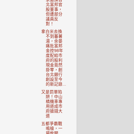
北富邦官
股董事，
但遭部分
議員反
對！
拿白米去換
不到蕃薯
湯，余晏
痛批富邦
金控98年
度配給市
府的股利
現金竟然
掛零，創
台北銀行
創設至今
的新記錄...
又是罰單陷
阱！中山
橋機車專
用道成市
府搶錢大
道
五都爭霸戰
鳴槍，一
場攸關