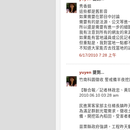
秀香姐
這些都是舊影音
如果需要在節目中討論
需要有的是法源、公文等進
所以還是需要有進一步的細
我有注意到所有的網友的來
如果能有當地議員或公民記
但重點是，我對當地一點都
不知道大家能否去找當地的
6/17/2010 7:28 上午
yuyen
提到...
竹南科園徵收 警戒備半夜挖
【聯合報╱記者林政忠、黃
2010.06.10 03:28 am
民進黨客家部主任楊長鎮昨
為滿足群創光電需求，徵收土
備，開挖區內稻田，受害者
苗栗縣政府強調，工程昨天動