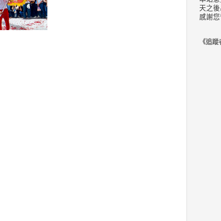
天之後
感謝您
《追蹤