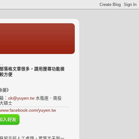
..
部落格文章很多，請用搜尋功能檢
較方便
余晏》
箱：
ok@yuyen.tw
水瓶座．南投
大碩士
www.facebook.com/yuyen.tw
見留言採人工處理，要等半天到一