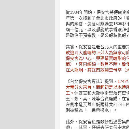
從1994年開始，保安宮將傳統
年第一次接到了台北市政府的「
與的廟會，怎麼可能過去16年都
廟十億元，以及郝龍斌拿香跟拜
是政治干預宗教，是公報私仇報
其實，保安宮是老台北人的重要宗
敗逃到大龍峒的下郊人為無家可
保安宮為中心，興建輦寶輪形的
節），霪雨綿綿，數月不晴，致
在大龍峒，其餘四散到奎母卒（
《台北保安宮專誌》提到，
17
大帝分火來台。而起初是以木造所架
工。
保安宮和大龍峒街聚落有密
王、鄭、高、陳等合資廉購，在
左側木造瓦蓋店舖兩排共計四十
則被稱為「一進帶過水」。
此外，保安宮也是歌仔戲迷雲集
戲」。其實，仔細去研究保安宮