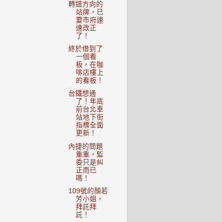
轉錯方向的
站牌，已
要市府速
速改正
了！
終於借到了
一個看
板，在咖
啡店樓上
的看板！
台鐵想通
了！年底
前台北車
站地下街
指標全面
更新！
內捷的問題
重重，監
委只是糾
正而已
嗎！
109號的顏若
芳小姐，
拜託拜
託！