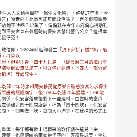
廟會注入人文精神舉辦「保生文化祭」，整整17年後，今
警告」噪音函！此事可能無關政治嗎？一百多個陣頭參
不放炮不吵呢？17戴了，偏偏就在今年市府偏心補助孔
也到保安宮宣布參選時向保安宮發出警告公文？這根本
老鼠仔冤！
教信仰，1853年時艋舺發生
「頂下郊拼」械鬥時，戰
歸，打算以
住屋，但卻正逢「四十九日烏」（即農曆三月的梅雨季
使牆壁倒毀無法施工，只好停止建造。下郊人一部分留
大稻埕）等處謀生。
42年乾隆七年時泉州同安移民從原鄉白礁慈濟宮乞求保生
設的簡陋廟宇，後1755年乾隆20年擴建，1760竣
切關係，保安宮落成後剩下一些建材，由當時的富戶
宮左側建造四十四間店舖，稱為「四十四坎」，保安宮
四間，一間叫做一坎。每間大小均等，在建構的形式上
的重鎮，每年都有數十場精采的歌仔戲在這兒「拚
的建築，也是傳統的兩家拚手藝的工匠精采成果，今年