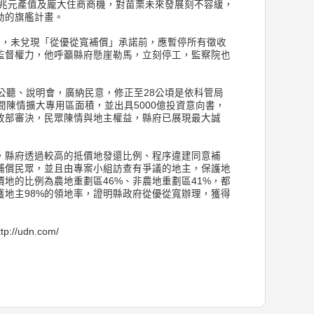
逾兆元產值及龐大住商商機，對苗栗未來發展刻不容緩，
動的旗艦計畫。
過，未兌現「從優從寬補償」承諾前，應暫停所有徵收
監督權力，他呼籲縣府懸崖勒馬，立刻停工，監察院也
公聽、說明會，廣納民意，修正至28公頃是依科管局
間陳情擴大專用區面積，並出具5000億投資意向書，
政部審決，民眾陳情與地主權益，縣府已展現最大誠
，縣府透過較高的抵價地發還比例、程序違建同意補
補償民眾，並且由專案小組訪查有爭議的地主，保護地
地的比例為農地重劃區46%、非農地重劃區41%，都
獲地主98%的領地率，證明縣政府從優從寬辦理，獲得
://udn.com/