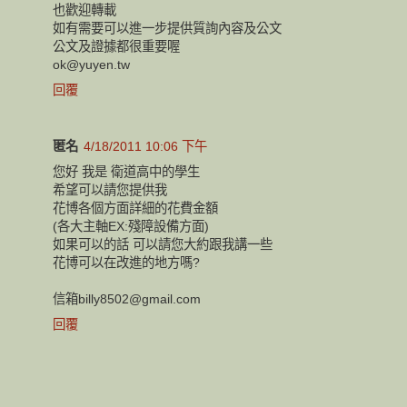
也歡迎轉載
如有需要可以進一步提供質詢內容及公文
公文及證據都很重要喔
ok@yuyen.tw
回覆
匿名
4/18/2011 10:06 下午
您好 我是 衛道高中的學生
希望可以請您提供我
花博各個方面詳細的花費金額
(各大主軸EX:殘障設備方面)
如果可以的話 可以請您大約跟我講一些
花博可以在改進的地方嗎?
信箱billy8502@gmail.com
回覆