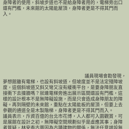
身障者的使用，斜坡步道也不是給身障者用的，電梯旁出口
還有門檻，未來館的太陽能屋頂，身障者更是不得其門而
入。
議員現場會勘發現，
夢想館雖有電梯，也設有斜坡道，但坡度並不是法定殘障坡
度，這個斜坡道又斜又彎又沒有緩衝平台，是要身障朋友直
接衝下去撞牆嗎？就連電梯旁進出展示區間還設有門檻，這
樣的設計根本不是無障礙設施，而是只會造成身障朋友的障
礙。再到隔壁的未來館，重點在太陽能板的屋頂，但要上去
參觀的通道全是木製階梯，身障者更是不得其門而入。
議員表示，斥資百億的台北市花博，人人都可入園觀賞，可
是展館在設計之初，無障礙空間規劃似乎是虛應其事；身障
者質疑，林安泰古厝因為古蹟建物的關係，無法任意增設無