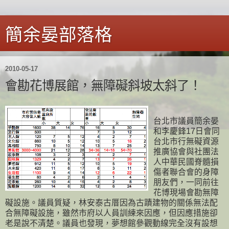
簡余晏部落格
2010-05-17
會勘花博展館，無障礙斜坡太斜了！
台北市議員簡余晏
和李慶鋒17日會同
台北市行無礙資源
推廣協會與社團法
人中華民國脊髓損
傷者聯合會的身障
朋友們，一同前往
花博現場會勘無障
礙設施。議員質疑，林安泰古厝因為古蹟建物的關係無法配
合無障礙設施，雖然市府以人員訓練來因應，但因應措施卻
老是說不清楚。議員也發現，夢想館參觀動線完全沒有設想