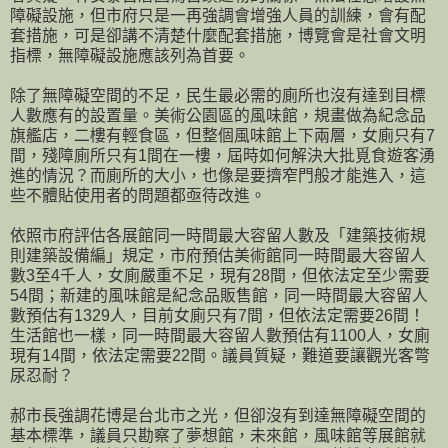
障礙設施，但市府只是一再強調會增強人員的訓練，會有配
套措施，可是卻講不清楚什麼配套措施，博覽會是社會文明
指標，無障礙設施應該列為首要。
除了無障礙空間的不足，民生最必需的廁所也沒有達到目標
人數應有的設置量。美術公園區的風味館，規畫做為紀念品
旗艦店，二樓有輕食區，但整個風味館上下兩層，女廁只有7
間，殘障廁所只有1間在一樓，屆時如何解決大批覓食遊客湧
進的情況？而廁所的大小，也像是要擠窄門般才能進入，這
些不體貼使用者的問題都亟待改進。
依照市府評估各展館同一時間最大容留人數及「建築技術規
則建築設備編」規定，市府預估美術館同一時間最大容留人
數3至4千人，女廁嚴重不足，現有28間，但依法定至少需要
54間；新建的風味館是紀念品販售館，同一時間最大容留人
數預估有1329人，目前女廁只有7間，但依法定需要26間！
生活館也一樣，同一時間最大容留人數預估有1100人，女廁
現有14間，依法定需要22間。議員質疑，難道要讓觀光客彆
尿忍耐？
郝市長強調花博是台北市之光，但卻沒有到達無障礙空間的
基本標準，議員只勘察了夢想館，未來館，風味館等展館就