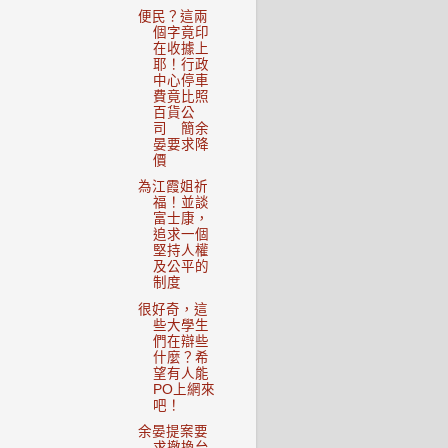
便民？這兩
個字竟印
在收據上
耶！行政
中心停車
費竟比照
百貨公
司 簡余
晏要求降
價
為江霞姐祈
福！並談
富士康，
追求一個
堅持人權
及公平的
制度
很好奇，這
些大學生
們在辯些
什麼？希
望有人能
PO上網來
吧！
余晏提案要
求撤換台