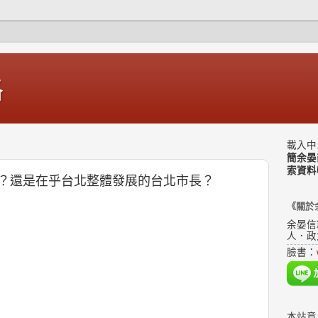
格
載入中.
簡余晏
索資料
？還是在乎台北整體發展的台北市長？
《關於
余晏信
人．政
臉書：
本站意