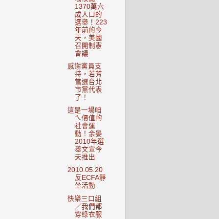
1370萬六
成人口的
選舉！223
年前的今
天，美國
召開制憲
會議
感謝黨員支
持，若芳
當選台北
市黨代表
了！
這是一場咱
ㄟ價值的
社會運
動！余晏
2010年選
舉文宣今
天推出
2010.05.20
反ECFA靜
坐活動
快樂三口組
／我們都
穿綠衣服