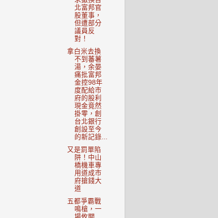
北富邦官
股董事，
但遭部分
議員反
對！
拿白米去換
不到蕃薯
湯，余晏
痛批富邦
金控98年
度配給市
府的股利
現金竟然
掛零，創
台北銀行
創設至今
的新記錄...
又是罰單陷
阱！中山
橋機車專
用道成市
府搶錢大
道
五都爭霸戰
鳴槍，一
場攸關