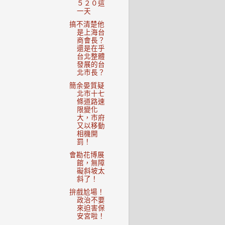
５２０這
一天
搞不清楚他
是上海台
商會長？
還是在乎
台北整體
發展的台
北市長？
簡余晏質疑
北市十七
條道路速
限變化
大，市府
又以移動
相機開
罰！
會勘花博展
館，無障
礙斜坡太
斜了！
拚戲尬場！
政治不要
來迫害保
安宮啦！