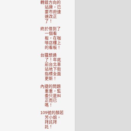
轉錯方向的
站牌，已
要市府速
速改正
了！
終於借到了
一個看
板，在咖
啡店樓上
的看板！
台鐵想通
了！年底
前台北車
站地下街
指標全面
更新！
內捷的問題
重重，監
委只是糾
正而已
嗎！
109號的顏若
芳小姐，
拜託拜
託！