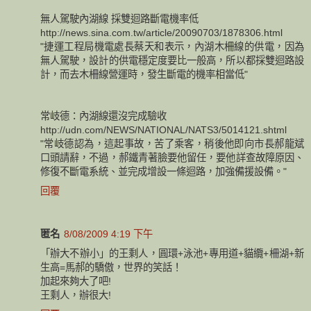
無人駕駛內湖線 採雙迴路斷電機率低
http://news.sina.com.tw/article/20090703/1878306.html
"捷運工程局機電處長蔡天和表示，內湖木柵線的供電，因為
無人駕駛，設計的供電穩定度要比一般高，所以都採雙迴路設
計，而去木柵線營運時，發生斷電的機率相當低"
常岐德：內湖線還沒完成驗收
http://udn.com/NEWS/NATIONAL/NATS3/5014121.shtml
"常岐德認為，這起事故，苦了乘客，稍後他即向市長郝龍斌
口頭請辭，不過，郝鐵青著臉要他留任，要他詳查故障原因、
修復不斷電系統、並完成增設一條迴路，加強備援設備。"
回覆
匿名
8/08/2009 4:19 下午
「辦大不辦小」的王剩人，圓環+泳池+專用道+貓纜+柵湖+新
生高=馬郝的驕傲，世界的笑話！
加起來夠大了吧!
王剩人，辦很大!