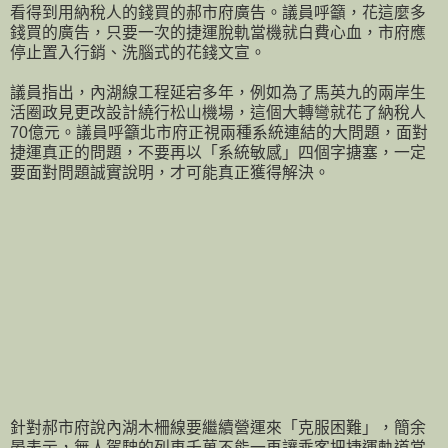
看得到用納稅人的錢買的郝市府廣告。議員呼籲，花這麼多
錢買的廣告，只要一次的捷運脫軌當機就白費心血，市府應
停止置入行銷、洗腦式的花錢文宣。
議員指出，內湖線工程延宕多年，例如為了馬英九的兩岸生
活圈政見更改設計繞行松山機場，這個大轉彎就花了納稅人
70億元。議員呼籲北市府正視兩種系統連結的大問題，面對
捷運真正的問題，不要再以「系統敏感」四個字搪塞，一定
要面對問題誠實說明，才可能真正獲得解決。
針對郝市府說內湖木柵線要繼續營運來「克服困難」，簡余
晏表示，無人駕駛的列車千萬不能一再讓乘客把捷運軌道當