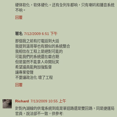
硬体软化，软体硬化。还有全列车都响，只有喇叭和播音系统
不响。
回覆
匿名
7/12/2009 6:51 下午
那個我之前有打電話到大話
我提到溫哥華也有類似的系統整合
我相信在工程上是絕對可能的
可能我們的系統還在磨合期
但是當然不能拿人命開玩笑
希望議員能夠加強監督
讓專業發聲
不要讓政治化 壞了工程
回覆
Richard
7/13/2009 10:55 上午
針對內湖線的供電系統到底是單迴路還是雙回路，同是捷運局
官員，說法卻不一致，供參考: