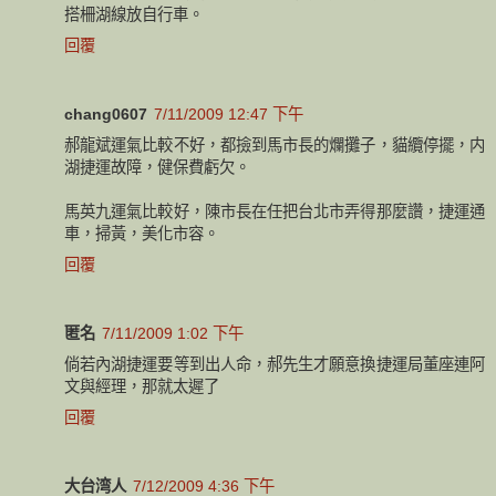
搭柵湖線放自行車。
回覆
chang0607
7/11/2009 12:47 下午
郝龍斌運氣比較不好，都撿到馬市長的爛攤子，貓纜停擺，内
湖捷運故障，健保費虧欠。
馬英九運氣比較好，陳市長在任把台北市弄得那麼讚，捷運通
車，掃黃，美化市容。
回覆
匿名
7/11/2009 1:02 下午
倘若內湖捷運要等到出人命，郝先生才願意換捷運局董座連阿
文與經理，那就太遲了
回覆
大台湾人
7/12/2009 4:36 下午