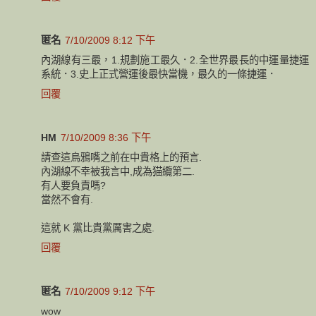
匿名
7/10/2009 8:12 下午
內湖線有三最，1.規劃施工最久．2.全世界最長的中運量捷運
系統．3.史上正式營運後最快當機，最久的一條捷運．
回覆
HM
7/10/2009 8:36 下午
請查這烏鴉嘴之前在中貴格上的預言.
內湖線不幸被我言中,成為猫纜第二.
有人要負責嗎?
當然不會有.
這就 K 黨比貴黨厲害之處.
回覆
匿名
7/10/2009 9:12 下午
wow