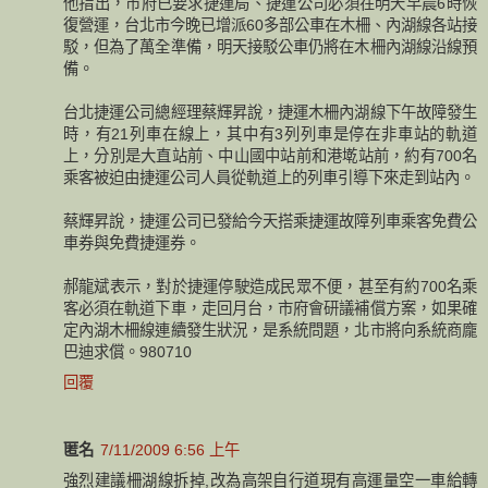
他指出，市府已要求捷運局、捷運公司必須在明天早晨6時恢
復營運，台北市今晚已增派60多部公車在木柵、內湖線各站接
駁，但為了萬全準備，明天接駁公車仍將在木柵內湖線沿線預
備。
台北捷運公司總經理蔡輝昇說，捷運木柵內湖線下午故障發生
時，有21列車在線上，其中有3列列車是停在非車站的軌道
上，分別是大直站前、中山國中站前和港墘站前，約有700名
乘客被迫由捷運公司人員從軌道上的列車引導下來走到站內。
蔡輝昇說，捷運公司已發給今天搭乘捷運故障列車乘客免費公
車券與免費捷運券。
郝龍斌表示，對於捷運停駛造成民眾不便，甚至有約700名乘
客必須在軌道下車，走回月台，市府會研議補償方案，如果確
定內湖木柵線連續發生狀況，是系統問題，北市將向系統商龐
巴迪求償。980710
回覆
匿名
7/11/2009 6:56 上午
強烈建議柵湖線拆掉,改為高架自行道現有高運量空一車給轉