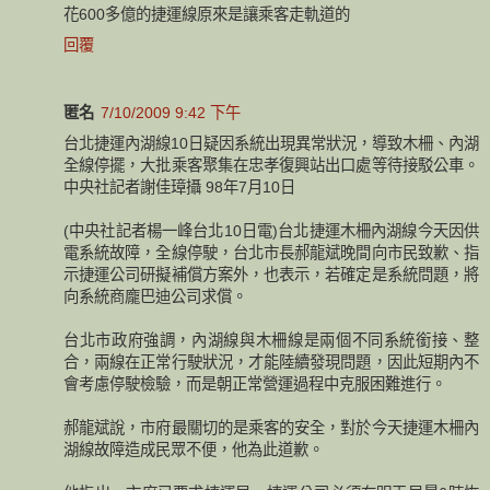
花600多億的捷運線原來是讓乘客走軌道的
回覆
匿名
7/10/2009 9:42 下午
台北捷運內湖線10日疑因系統出現異常狀況，導致木柵、內湖
全線停擺，大批乘客聚集在忠孝復興站出口處等待接駁公車。
中央社記者謝佳璋攝 98年7月10日
(中央社記者楊一峰台北10日電)台北捷運木柵內湖線今天因供
電系統故障，全線停駛，台北市長郝龍斌晚間向市民致歉、指
示捷運公司研擬補償方案外，也表示，若確定是系統問題，將
向系統商龐巴迪公司求償。
台北市政府強調，內湖線與木柵線是兩個不同系統銜接、整
合，兩線在正常行駛狀況，才能陸續發現問題，因此短期內不
會考慮停駛檢驗，而是朝正常營運過程中克服困難進行。
郝龍斌說，市府最關切的是乘客的安全，對於今天捷運木柵內
湖線故障造成民眾不便，他為此道歉。