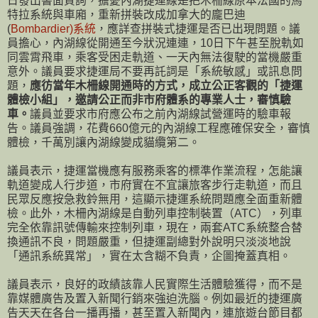
日發出書面質詢，擔憂內湖捷運線是把木柵線原本法國的馬
特拉系統與車廂，重新拼裝改成加拿大的龐巴迪
(
Bombardier)系統
，應詳查拼裝式捷運是否已出現問題。議
員擔心，內湖線從開通至今狀況連連，10日下午甚至脫軌如
同雲霄飛車，乘客受困走軌道、一天內無法復駛的當機嚴重
意外。議員要求捷運局不要再託詞是「系統敏感」或訊息問
題，
應彷當年木柵線開通時的方式，成立公正客觀的「捷運
體檢小組」，邀請公正而非市府體系的專業人士，審慎驗
車。
議員並要求市府應公布之前內湖線試營運時的驗車報
告。議員強調，花費660億元的內湖線工程應確保安全，審慎
體檢，千萬別讓內湖線變成貓纜第二。
議員表示，捷運當機應有服務乘客的標準作業流程，怎能讓
軌道變成人行步道，市府實在不宜讓旅客步行走軌道，而且
民眾反應按急救鈴無用，這顯示捷運系統問題應全面重新體
檢。此外，木柵內湖線是自動列車控制裝置（ATC），列車
完全依靠訊號傳輸來控制列車，現在，兩套ATC系統整合替
換通訊不良，問題嚴重，但捷運副總對外說明只淡淡地說
「通訊系統異常」，實在太含糊不負責，企圖掩蓋真相。
議員表示，良好的政績該靠人民實際生活體驗獲得，而不是
靠媒體廣告及置入新聞行銷來強迫洗腦。例如最近的捷運廣
告天天在各台一播再播，甚至置入新聞內，連旅遊台節目都