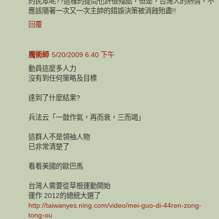
的民眾呢??這樣的提問也許很殘酷，但是，台灣人的熱情，不
應該隨著一次又一次主帥的錯誤決策被消蝕殆盡!!
回覆
魔術師
5/20/2009 6:40 下午
動員這麼多人力
沒有到任何策略及目標
達到了什麼結果?
兵法云「一鼓作氣，再而衰，三而竭」
這群人不是領袖人物
已非常清楚了
看看美國的歐巴馬
台灣人需要從草根運動開始
運作 2012的總統大選了
http://taiwanyes.ning.com/video/mei-guo-di-44ren-zong-
tong-ou