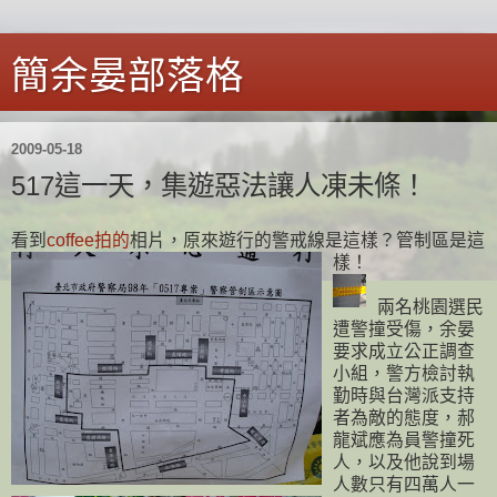
簡余晏部落格
2009-05-18
517這一天，集遊惡法讓人凍未條！
看到
coffee拍的
相片，原來遊行的警戒線是這樣？管制區是這
樣！
兩名桃園選民
遭警撞受傷，余晏
要求成立公正調查
小組，警方檢討執
勤時與台灣派支持
者為敵的態度，郝
龍斌應為員警撞死
人，以及他說到場
人數只有四萬人一