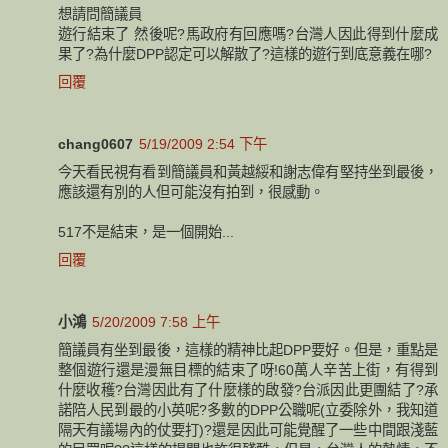
想請問簡議員
遊行結束了 然後呢?馬政府有回應嗎?台灣人因此得到什麼成
果了?為什麼DPP認定可以解散了?這樣的遊行到底意義在哪?
回覆
chang0607
5/19/2009 2:54 下午
今天看民視有看到簡議員和黃越綏和謝志偉有堅持坐到最後，
應該還有別的人但可能沒有拍到，很感動。
517不是結束，是一個開始...
回覆
小鴻
5/20/2009 7:58 上午
簡議員有坐到最後，這樣的精神比起DPP要好。但是，重點是
整個遊行還是漫無目標的結束了呀!60萬人辛苦上街，有得到
什麼收穫?台灣因此有了什麼樣的啟發?台派因此更團結了?承
諾陪人民到最的小英呢?多數的DPP公職呢(立委除外，我知道
隔天有議場內的仗要打)?還是因此可能覺醒了一些中間跟淺藍