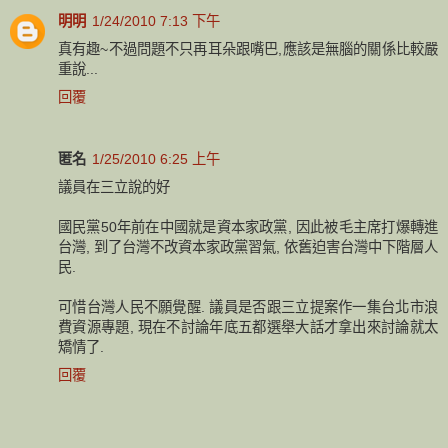
明明
1/24/2010 7:13 下午
真有趣~不過問題不只再耳朵跟嘴巴,應該是無腦的關係比較嚴
重說...
回覆
匿名
1/25/2010 6:25 上午
議員在三立說的好
國民黨50年前在中國就是資本家政黨, 因此被毛主席打爆轉進
台灣, 到了台灣不改資本家政黨習氣, 依舊迫害台灣中下階層人
民.
可惜台灣人民不願覺醒. 議員是否跟三立提案作一集台北市浪
費資源專題, 現在不討論年底五都選舉大話才拿出來討論就太
矯情了.
回覆