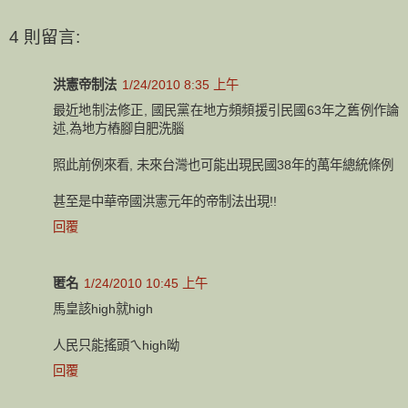
4 則留言:
洪憲帝制法
1/24/2010 8:35 上午
最近地制法修正, 國民黨在地方頻頻援引民國63年之舊例作論
述,為地方樁腳自肥洗腦
照此前例來看, 未來台灣也可能出現民國38年的萬年總統條例
甚至是中華帝國洪憲元年的帝制法出現!!
回覆
匿名
1/24/2010 10:45 上午
馬皇該high就high
人民只能搖頭ㄟhigh呦
回覆