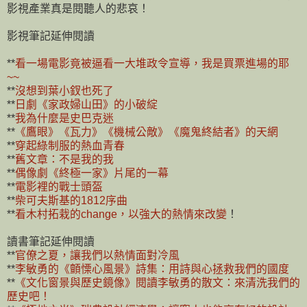
影視產業真是閱聽人的悲哀！
影視筆記延伸閱讀
**
看一場電影竟被逼看一大堆政令宣導，我是買票進場的耶
~~
**
沒想到葉小釵也死了
**
日劇《家政婦山田》的小破綻
**
我為什麼是史巴克迷
**
《鷹眼》《瓦力》《機械公敵》《魔鬼終結者》的天網
**
穿起綠制服的熱血青春
**
舊文章：不是我的我
**
偶像劇《終極一家》片尾的一幕
**
電影裡的戰士頭盔
**
柴可夫斯基的1812序曲
**
看木村拓栽的change，以強大的熱情來改變
！
讀書筆記延伸閱讀
**
官僚之夏，讓我們以熱情面對冷風
**
李敏勇的《顫慄心風景》詩集：用詩與心拯救我們的國度
**
《文化窗景與歷史鏡像》閱讀李敏勇的散文：來清洗我們的
歷史吧！