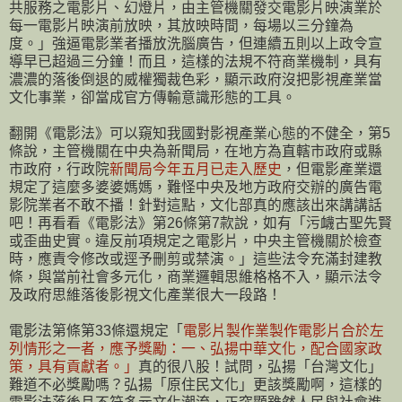
共服務之電影片、幻燈片，由主管機關發交電影片映演業於
每一電影片映演前放映，其放映時間，每場以三分鐘為
度。」強逼電影業者播放洗腦廣告，但連續五則以上政令宣
導早已超過三分鐘！而且，這樣的法規不符商業機制，具有
濃濃的落後倒退的威權獨裁色彩，顯示政府沒把影視產業當
文化事業，卻當成官方傳輸意識形態的工具。
翻開《電影法》可以窺知我國對影視產業心態的不健全，第5
條說，主管機關在中央為新聞局，在地方為直轄市政府或縣
市政府，行政院
新聞局今年五月已走入歷史
，但電影產業還
規定了這麼多婆婆媽媽，難怪中央及地方政府交辦的廣告電
影院業者不敢不播！針對這點，文化部真的應該出來講講話
吧！再看看《電影法》第26條第7款說，如有「污衊古聖先賢
或歪曲史實。違反前項規定之電影片，中央主管機關於檢查
時，應責令修改或逕予刪剪或禁演。」這些法令充滿封建教
條，與當前社會多元化，商業邏輯思維格格不入，顯示法令
及政府思維落後影視文化產業很大一段路！
電影法第條第33條還規定「
電影片製作業製作電影片合於左
列情形之一者，應予獎勵：一、弘揚中華文化，配合國家政
策，具有貢獻者。」
真的很八股！試問，弘揚「台灣文化」
難道不必獎勵嗎？弘揚「原住民文化」更該獎勵啊，這樣的