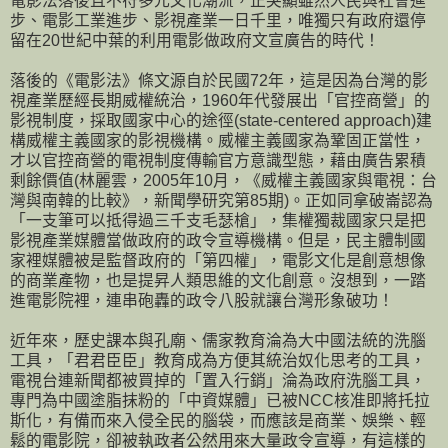
電影法落後且不符多元文化潮流，正突顯雖然人民與社會進
步、電影工業進步、影視產業一日千里，唯獨只有政府還停
留在20世紀中葉的利用電影做政府文宣廣告的時代！
落後的《電影法》條文源自於民國72年，這是因為台灣的影
視產業歷經長期威權統治，1960年代發展出「官控商營」的
影視制度，採取國家中心的途徑(state-centered approach)建
構威權主義國家的影視機構。威權主義國家為鞏固正當性，
才以官控商營的電視制度傳輸官方意識型態，藉由廣告累積
剩餘價值(林麗雲，2005年10月，《威權主義國家與電視：台
灣與南韓的比較》，新聞學研究第85期)。正如同拿破崙認為
「一支筆可以抵得過三千支毛瑟槍」，集權獨裁國家只是把
影視產業媒體當做政府的政令宣導機構。但是，民主體制國
家裡媒體被是監督政府的「第四權」，電影文化是創意想像
的商業產物，也是提昇人類思維的文化創意。沒想到，一踏
進電影院裡，連串砲轟的政令八股就讓台灣形象破功！
近年來，歷史課本與孔廟、儒家教育淪為大中國法統的洗腦
工具，「君君臣臣」教育成為方便其統治奴化思考的工具，
電視台連新聞都被買掉的「置入行銷」淪為政府洗腦工具，
專門為中國塗脂抹粉的「中資媒體」已被NCC核准即將托拉
斯化，有備而來入侵全民的腦袋，而應該是商業、娛樂、輕
鬆的電影院，卻被執政者公然用來大量政令宣導，有這樣的