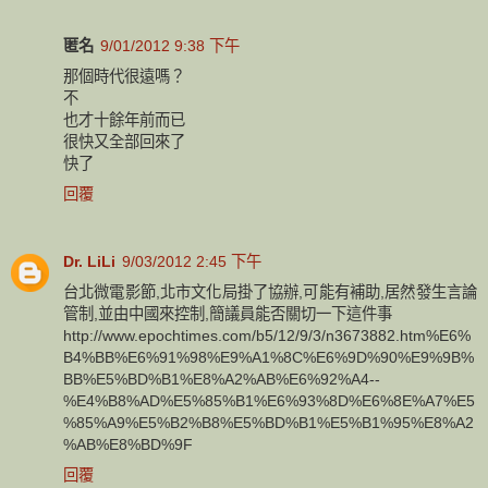
匿名
9/01/2012 9:38 下午
那個時代很遠嗎？
不
也才十餘年前而已
很快又全部回來了
快了
回覆
Dr. LiLi
9/03/2012 2:45 下午
台北微電影節,北市文化局掛了協辦,可能有補助,居然發生言論
管制,並由中國來控制,簡議員能否關切一下這件事
http://www.epochtimes.com/b5/12/9/3/n3673882.htm%E6%
B4%BB%E6%91%98%E9%A1%8C%E6%9D%90%E9%9B%
BB%E5%BD%B1%E8%A2%AB%E6%92%A4--
%E4%B8%AD%E5%85%B1%E6%93%8D%E6%8E%A7%E5
%85%A9%E5%B2%B8%E5%BD%B1%E5%B1%95%E8%A2
%AB%E8%BD%9F
回覆