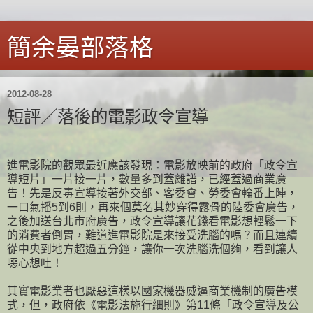
簡余晏部落格
2012-08-28
短評／落後的電影政令宣導
進電影院的觀眾最近應該發現：電影放映前的政府「政令宣
導短片」一片接一片，數量多到蓋離譜，已經蓋過商業廣
告！先是反毒宣導接著外交部、客委會、勞委會輪番上陣，
一口氣播5到6則，再來個莫名其妙穿得露骨的陸委會廣告，
之後加送台北市府廣告，政令宣導讓花錢看電影想輕鬆一下
的消費者倒胃，難道進電影院是來接受洗腦的嗎？而且連續
從中央到地方超過五分鐘，讓你一次洗腦洗個夠，看到讓人
噁心想吐！
其實電影業者也厭惡這樣以國家機器威逼商業機制的廣告模
式，但，政府依《電影法施行細則》第11條「政令宣導及公