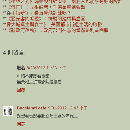
**
《極地之光》瑞典設計經濟學：讓窮人也能享有好的設計
**
《傅正》：立根破岩，千磨萬擊還艱韌
**從
手指辨字，看直覺能訓練嗎？
**
《觀光客的凝視》：符號的建構與虛實
**
偉大城
誕生與衰亡》--美國都市街道生活的啟發
**
《新政府運動》：政府部門在意的當然是利益團體
4 則留言:
匿名
8/28/2012 11:36 下午
可惜不能罷看電影
無奈地走進電影院繼續看
回覆
Bucciarati cafe
9/01/2012 12:43 下午
遙想看電影要起立唱國歌的年代.....
回覆