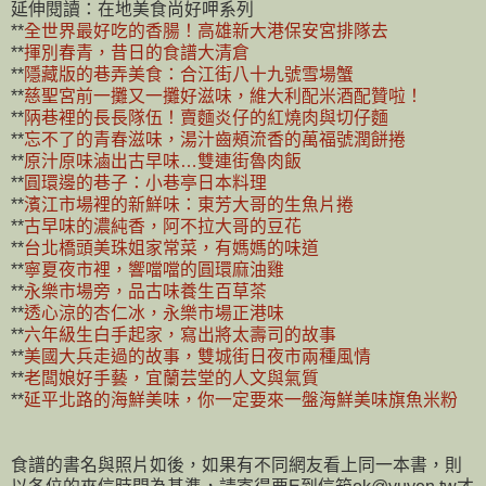
延伸閱讀：在地美食尚好呷系列
**
全世界最好吃的香腸！高雄新大港保安宮排隊去
**
揮別春青，昔日的食譜大清倉
**
隱藏版的巷弄美食：合江街八十九號雪場蟹
**
慈聖宮前一攤又一攤好滋味，維大利配米酒配贊啦！
**
陃巷裡的長長隊伍！賣麵炎仔的紅燒肉與切仔麵
**
忘不了的青春滋味，湯汁齒頰流香的萬福號潤餅捲
**
原汁原味滷出古早味…雙連街魯肉飯
**
圓環邊的巷子：小巷亭日本料理
**
濱江市場裡的新鮮味：東芳大哥的生魚片捲
**
古早味的濃純香，阿不拉大哥的豆花
**
台北橋頭美珠姐家常菜，有媽媽的味道
**
寧夏夜市裡，響噹噹的圓環麻油雞
**
永樂市場旁，品古味養生百草茶
**
透心涼的杏仁冰，永樂市場正港味
**
六年級生白手起家，寫出將太壽司的故事
**
美國大兵走過的故事，雙城街日夜市兩種風情
**
老闆娘好手藝，宜蘭芸堂的人文與氣質
**
延平北路的海鮮美味，你一定要來一盤海鮮美味旗魚米粉
食譜的書名與照片如後，如果有不同網友看上同一本書，則