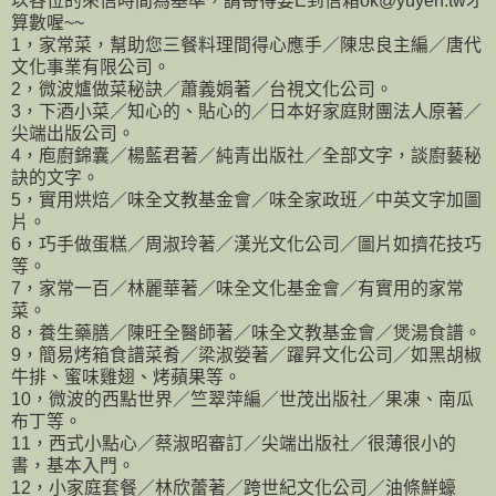
以各位的來信時間為基準，請寄得要E到信箱ok@yuyen.tw才
算數喔~~
1，家常菜，幫助您三餐料理間得心應手／陳忠良主編／唐代
文化事業有限公司。
2，微波爐做菜秘訣／蕭義娟著／台視文化公司。
3，下酒小菜／知心的、貼心的／日本好家庭財團法人原著／
尖端出版公司。
4，庖廚錦囊／楊藍君著／純青出版社／全部文字，談廚藝秘
訣的文字。
5，實用烘焙／味全文教基金會／味全家政班／中英文字加圖
片。
6，巧手做蛋糕／周淑玲著／漢光文化公司／圖片如擠花技巧
等。
7，家常一百／林麗華著／味全文化基金會／有實用的家常
菜。
8，養生藥膳／陳旺全醫師著／味全文教基金會／煲湯食譜。
9，簡易烤箱食譜菜肴／梁淑嫈著／躍昇文化公司／如黑胡椒
牛排、蜜味雞翅、烤蘋果等。
10，微波的西點世界／竺翠萍編／世茂出版社／果凍、南瓜
布丁等。
11，西式小點心／蔡淑昭審訂／尖端出版社／很薄很小的
書，基本入門。
12，小家庭套餐／林欣蕾著／跨世紀文化公司／油條鮮蠔