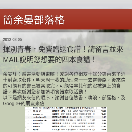
簡余晏部落格
2012-08-05
揮別青春，免費贈送食譜！請留言並來
MAIL說明您想要的四本食譜！
余晏註：贈書活動結束囉！感謝各位網友十餘分鐘內來了近
十封索取郵件，明天周一我的助理會一一去電聯絡，後來信
的可能有的書已被索取完，可能得拿其他的沒被選上的食
譜，再次感謝您參加這項食譜索取活動！
以下是網友來信的順序，謝謝各位臉書、噗浪、部落格、及
Google+的朋友來信