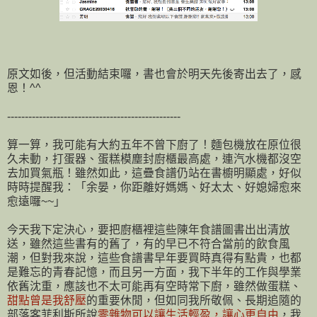
原文如後，但活動結束囉，書也會於明天先後寄出去了，感
恩！^^
-------------------------------------------------
算一算，我可能有大約五年不曾下廚了！麵包機放在原位很
久未動，打蛋器、蛋糕模塵封廚櫃最高處，連汽水機都沒空
去加買氣瓶！雖然如此，這疊食譜仍站在書櫥明顯處，好似
時時提醒我：「余晏，你距離好媽媽、好太太、好媳婦愈來
愈遠囉~~」
今天我下定決心，要把廚櫃裡這些陳年食譜圖書出出清放
送，雖然這些書有的舊了，有的早已不符合當前的飲食風
潮，但對我來說，這些食譜書早年要買時真得有點貴，也都
是難忘的青春記憶，而且另一方面，我下半年的工作與學業
依舊沈重，應該也不太可能再有空時常下廚，雖然做蛋糕、
甜點曾是我舒壓
的重要休閒，但如同我所敬佩、長期追隨的
部落客菲利斯所說
零雜物可以讓生活輕盈，讓心更自由
，我