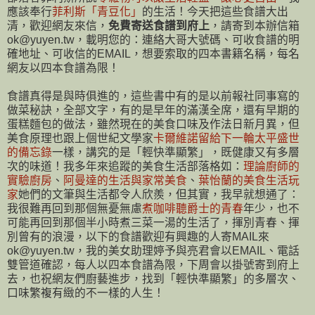
應該奉行
菲利斯「青豆化」
的生活！今天把這些食譜大出
清，歡迎網友來信，
免費寄送食譜到府上
，請寄到本辦信箱
ok@yuyen.tw，載明您的：連絡大哥大號碼、可收食譜的明
確地址、可收信的EMAIL，想要索取的四本書籍名稱，每名
網友以四本食譜為限！
食譜真得是與時俱進的，這些書中有的是以前報社同事寫的
做菜秘訣，全部文字，有的是早年的滿漢全席，還有早期的
蛋糕麵包的做法，雖然現在的美食口味及作法日新月異，但
美食原理也跟上個世紀文學家
卡爾維諾留給下一輪太平盛世
的備忘錄
一樣，講究的是「輕快準顯繁」，既健康又有多層
次的味道！我多年來追蹤的美食生活部落格如：
理論廚師的
實驗廚房
、
阿曼達的生活與家常美食
、
葉怡蘭的美食生活玩
家
她們的文筆與生活都令人欣羨，但其實，我早就想通了：
我很難再回到那個無憂無慮
煮咖啡聽爵士的青春
年少，也不
可能再回到那個半小時煮三菜一湯的生活了，揮別青春、揮
別曾有的浪漫，以下的食譜歡迎有興趣的人寄MAIL來
ok@yuyen.tw，我的美女助理婷予與亮君會以EMAIL、電話
雙管道確認，每人以四本食譜為限，下周會以掛號寄到府上
去，也祝網友們廚藝進步，找到「輕快準顯繁」的多層次、
口味繁複有緻的不一樣的人生！