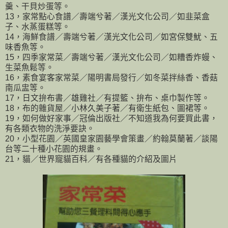
羹、干貝炒蛋等。
13，家常點心食譜／壽端兮著／漢光文化公司／如韭菜盒
子、水蒸蛋糕等。
14，海鮮食譜／壽端兮著／漢光文化公司／如宮保雙魷、五
味香魚等。
15，四季家常菜／壽端兮著／漢光文化公司／如糟香炸蟃、
生菜魚鬆等。
16，素食宴客家常菜／陽明書局發行／如冬菜拌絲香、香菇
南瓜盅等。
17，日文拚布書／雄雞社／有提籃、拚布、桌巾製作等。
18，布的雜貨屋／小林久美子著／有衛生紙包、圖裙等。
19，如何做好家事／冠倫出版社／不知道我為何要買此書，
有各類衣物的洗淨要訣。
20，小型花園／英國皇家園藝學會策畫／約翰莫蘭著／談陽
台等二十種小花園的規畫。
21，貓／世界寵貓百科／有各種貓的介紹及圖片