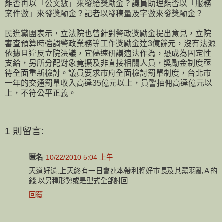
能否再以「公文數」來發給獎勵金？議員助理能否以「服務
案件數」來發獎勵金？記者以發稿量及字數來發獎勵金？
民進黨團表示，立法院也曾針對警政獎勵金提出意見，立院
審查預算時強調警政業務等工作獎勵金達3億餘元，沒有法源
依據且違反立院決議，宜儘速研議適法作為，恐成為固定性
支給，另所分配對象竟擴及非直接相關人員，獎勵金制度亟
待全面重新檢討。議員要求市府全面檢討罰單制度，台北市
一年的交通罰單收入高達35億元以上，員警抽佣高達億元以
上，不符公平正義。
1 則留言:
匿名
10/22/2010 5:04 上午
天道好還,上天終有一日會連本帶利將好市長及其黨羽亂Ａ的
錢,以另種形勢或是型式全部討回
回覆