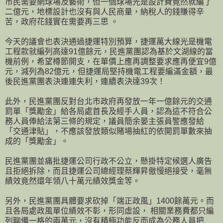
市民需要網球場及藝術，但一個球場光是設計費竟然就編了
二億元，地標設計也沒有與人民商量，納稅人的錢賺得辛
苦，政府花錢實在需要再三思 。
今天的議會也表決通過捷運特別預算，捷運萬大線光是機電
工程款就編列高達91億餘元，民進黨團認為基於文湖線的當
機前例，希望樽節開支，在單價上應再調整要求應再便宜9億
元，減列為82億元，但捷運局堅持機電工程要編滿金額，最
後民進黨團表決連連失利，連續表決達39次！
此外，民進黨團反對台北市政府再發放一年一億餘元的交通
罰單「獎勵金」給各局處首長及經手人員，認為這不符合公
務人員俸給法第三條的規定，議員簡余晏主張員警應發給
「交通津貼」，不應該發放類似賭場抽紅的依開罰單數來抽
成的「獎勵金」。
民進黨團並痛批捷運公司行政不公立，懸掛特定候選人廣告
且拒絕拆除，而且捷運公司總經理蔡輝昇傲慢絕接受，毫無
績效竟然還年領八十萬元績效獎金等。
另外，民進黨團具體要求砍掉「端正政風」1400餘萬元。而
且各局處政風單位績效不彰，形同虛設， 相關業務費都只編
列聊備一格的兩萬元，沒有積極功能反而成為公務人員把