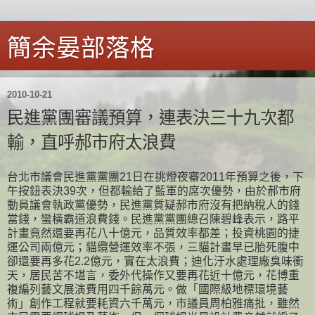
簡余晏部落格
2010-10-21
民進黨團審議預算，連表決三十九次都
輸，直呼郝市府太浪費
台北市議會民進黨黨團21日在挑燈夜審2011年預算之後，下
午按鈕表決39次，但都輸給了藍軍的席次優勢，由於郝市府
動員議會執政黨優勢，民進黨質疑郝市府沒有把納稅人的錢
當錢，蠻橫霸道浪費錢。民進黨黨團總召陳碧峰表示，路平
計畫竟然還要再花八十億元，品質效率都差；投資桃園的捷
運公司兩億元；貓纜營運效率不張，三貓計畫早已胎死腹中
卻還要再多花2.2億元，實在太浪費；迪化汙水處理廠臭味衝
天，居民苦不堪言，委外代操作又要再花近十億元，花博重
複編列藝文展演費用四千餘萬元。做「國際級地標環境藝
術」創作工程就要耗資六千萬元，市議員周柏雅痛批，雖然