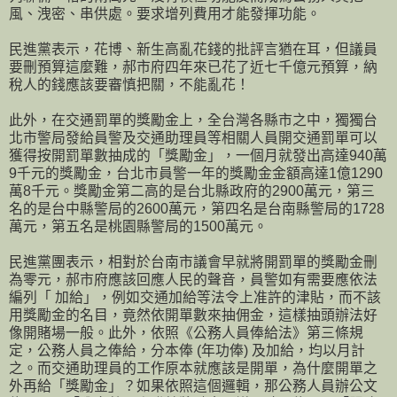
風、洩密、串供處。要求增列費用才能發揮功能。
民進黨表示，花博、新生高亂花錢的批評言猶在耳，但議員
要刪預算這麼難，郝市府四年來已花了近七千億元預算，納
稅人的錢應該要審慎把關，不能亂花！
此外，在交通罰單的獎勵金上，全台灣各縣市之中，獨獨台
北市警局發給員警及交通助理員等相關人員開交通罰單可以
獲得按開罰單數抽成的「獎勵金」，一個月就發出高達940萬
9千元的獎勵金，台北市員警一年的獎勵金金額高達1億1290
萬8千元。獎勵金第二高的是台北縣政府的2900萬元，第三
名的是台中縣警局的2600萬元，第四名是台南縣警局的1728
萬元，第五名是桃園縣警局的1500萬元。
民進黨團表示，相對於台南市議會早就將開罰單的獎勵金刪
為零元，郝市府應該回應人民的聲音，員警如有需要應依法
編列「 加給」，例如交通加給等法令上准許的津貼，而不該
用獎勵金的名目，竟然依開單數來抽佣金，這樣抽頭辦法好
像開賭場一般。此外，依照《公務人員俸給法》第三條規
定，公務人員之俸給，分本俸 (年功俸) 及加給，均以月計
之。而交通助理員的工作原本就應該是開單，為什麼開單之
外再給「獎勵金」？如果依照這個邏輯，那公務人員辦公文