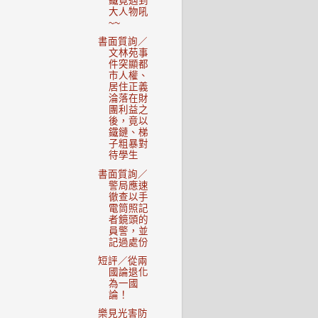
鐵竟遇到
大人物吼
~~
書面質詢／
文林苑事
件突顯都
市人權、
居住正義
淪落在財
團利益之
後，竟以
鐵鏈、梯
子粗暴對
待學生
書面質詢／
警局應速
徹查以手
電筒照記
者鏡頭的
員警，並
記過處份
短評／從兩
國論退化
為一國
論！
樂見光害防