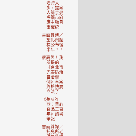
治跨大
步，提案
人簡余晏
呼籲市府
應主動且
事權統一
書面質詢／
塑化劑超
標公布慢
半年？！
很高興！我
所提的
《台北市
光害防治
自治條
例》草案
終於快要
立法了
《美味詐
欺：黑心
食品三百
年》讀書
筆記
書面質詢／
托兒所老