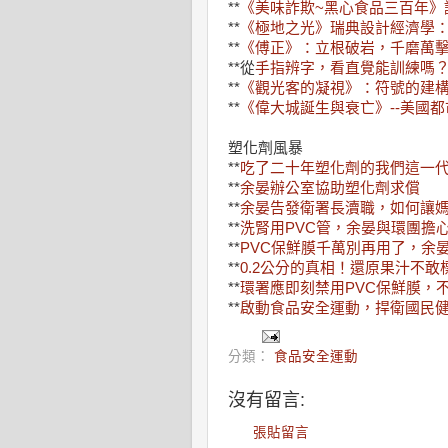
**
《美味詐欺~黑心食品三百年》
**
《極地之光》瑞典設計經濟學
**
《傅正》：立根破岩，千磨萬
**從
手指辨字，看直覺能訓練嗎
**
《觀光客的凝視》：符號的建
**
《偉大城誕生與衰亡》--美國
塑化劑風暴
**
吃了二十年塑化劑的我們這一
**
余晏辦公室協助塑化劑求償
**
余晏告發衛署長瀆職，如何讓
**
洗腎用PVC管，余晏與環團擔
**
PVC保鮮膜千萬別再用了，余
**
0.2公分的真相！還原果汁不敢
**
環署應即刻禁用PVC保鮮膜，
**
啟動食品安全運動，捍衛國民
分類：
食品安全運動
沒有留言:
張貼留言