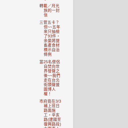
轉載／月光
族的一封
信
三管五卡？
但~~五年
來只抽檢
了93件，
余晏將提
畜產食材
標示自治
條例
當25名僧侶
自焚向世
界發聲之
後~~我們
走在台北
街頭聲援
圖博人
權！
市府竟在3/3
補上班日
路面施
工，辛亥
路(建國至
復興路段)