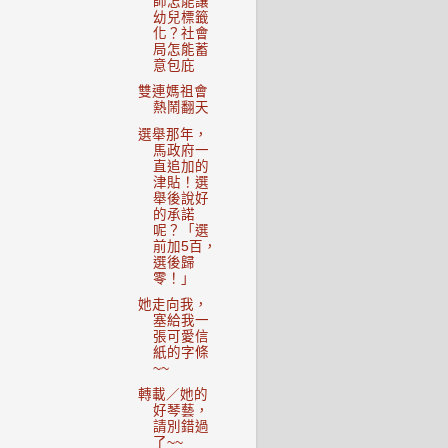
師怎能讓
幼兒標籤
化？社會
局怎能蓄
意包庇
雙連媽祖會
熱鬧翻天
選舉那年，
馬政府一
直追加的
津貼！選
舉後說好
的承諾
呢？「選
前加5百，
選後歸
零！」
她走向我，
塞給我一
張可愛信
紙的字條
~~
轉載／她的
好琴藝，
請別錯過
了~~