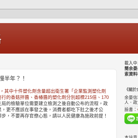
格
載入中.
簡余晏
索資料
慢半年？！
《關於
食品，其中十件塑化劑含量超出衛生署「企業監測塑化劑
行的香菇拌醬、香椿醬的塑化劑分別超標215倍、170
余晏信
人．政
生局的檢驗單位需要建立檢測之後自動公布的流程，政
果，更不應該在事發之後，消費者都吃下肚之後才公
臉書：
腳步，不要再存官僚心態，請以人民健康為施政前提！
本站意