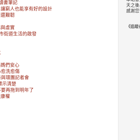
讀書筆記
天之後
：讓窮人也能享有好的設計
感謝您
擊還艱韌
？
《追蹤
構與虛實
都市街道生活的啟發
代
媽媽們安心
心愈洗愈傷
晏與環團記者會
標示清楚
不要再拖到明年了
健康權