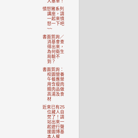
大塞車！
憤怒豬系列
講座，請
一起來憤
怒一下吧
~~
書面質詢／
消基會查
得出來，
為何衛生
局驗不
到？
書面質詢：
校園營養
午餐應禁
用含瘦肉
精肉品做
高湯及食
材
近來已有25
位藏人自
焚了！請
站出來一
起遊行聲
援圖博基
本人權