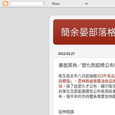
簡余晏部落
2012-03-27
書面質詢／塑化劑超標公布
衛生局去年八月起抽驗
322件
指標值」，雲林縣誠泰醬油食品商
倍。
搞了這麼久才公布，顯示衛
府單位怎麼能選擇性公布檢測結
布，慢半年的市府體系需要加快
延伸閱讀