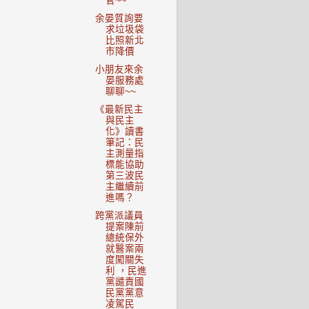
官~~
余晏質詢要
求垃圾袋
比照新北
市降價
小朋友來余
晏服務處
聊聊~~
《最新民主
與民主
化》讀書
筆記：民
主測量指
標能協助
第三波民
主繼續前
進嗎？
跨黨派議員
提案陳前
總統保外
就醫案兩
度闖關失
利 ，民進
黨譴責國
民黨黨意
凌駕民