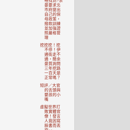
裡找到?余
晏要求北
市府提出
自己的保
母政策，
撥款訓練
並加強證
照嚴格管
理
挖挖挖！挖
不停！伊
通街走不
通，簡余
晏質詢問
三年挖路
一百天是
正常嗎？
短評／大官
的舌頭與
嬰孩的小
嘴
虛擬世界打
敗實體官
僚！發言
人竟因寫
臉書而丟