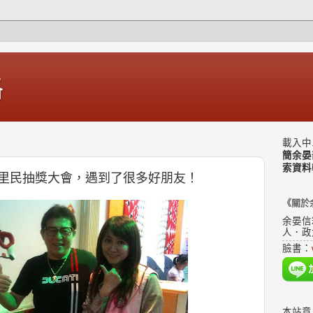
格
載入中.
簡余晏
索資料
里民抽獎大會，遇到了很多好朋友！
《關於
余晏信
人．政
臉書：
本站意