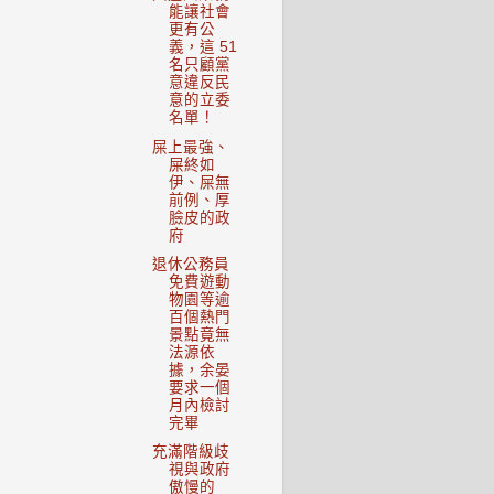
能讓社會
更有公
義，這 51
名只顧黨
意違反民
意的立委
名單！
屎上最強、
屎終如
伊、屎無
前例、厚
臉皮的政
府
退休公務員
免費遊動
物園等逾
百個熱門
景點竟無
法源依
據，余晏
要求一個
月內檢討
完畢
充滿階級歧
視與政府
傲慢的