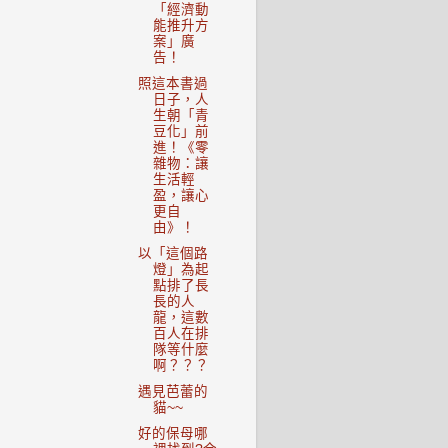
「經濟動
能推升方
案」廣
告！
照這本書過
日子，人
生朝「青
豆化」前
進！《零
雜物：讓
生活輕
盈，讓心
更自
由》！
以「這個路
燈」為起
點排了長
長的人
龍，這數
百人在排
隊等什麼
啊？？？
遇見芭蕾的
貓~~
好的保母哪