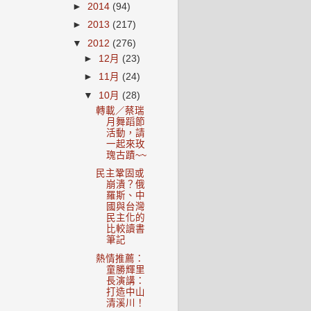
►
2014
(94)
►
2013
(217)
▼
2012
(276)
►
12月
(23)
►
11月
(24)
▼
10月
(28)
轉載／蔡瑞
月舞蹈節
活動，請
一起來玫
瑰古蹟~~
民主鞏固或
崩潰？俄
羅斯、中
國與台灣
民主化的
比較讀書
筆記
熱情推薦：
童勝輝里
長演講：
打造中山
清溪川！