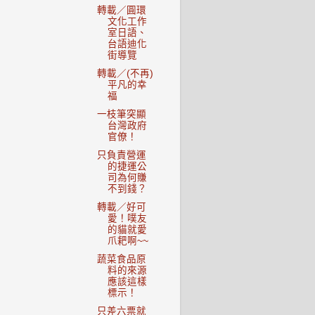
轉載／圓環
文化工作
室日語、
台語迪化
街導覽
轉載／(不再)
平凡的幸
福
一枝筆突顯
台灣政府
官僚！
只負責營運
的捷運公
司為何賺
不到錢？
轉載／好可
愛！噗友
的貓就愛
爪耙啊~~
蔬菜食品原
料的來源
應該這樣
標示！
只差六票就