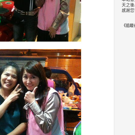
天之後
感謝您
《追蹤