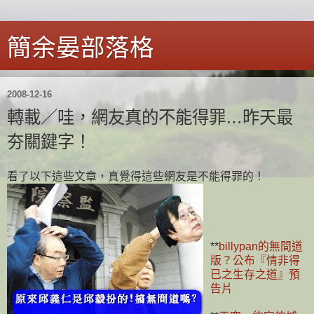
簡余晏部落格
2008-12-16
轉載／哇，網友真的不能得罪…昨天最
夯關鍵字！
看了以下這些文章，真覺得這些網友是不能得罪的！
**
billypan的無間道
版？公布『情非得
已之生存之道』預
告片