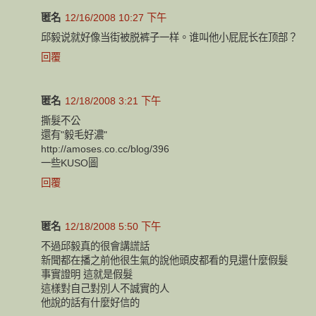
匿名
12/16/2008 10:27 下午
邱毅说就好像当街被脱裤子一样。谁叫他小屁屁长在顶部？
回覆
匿名
12/18/2008 3:21 下午
撕髮不公
還有"毅毛好濃"
http://amoses.co.cc/blog/396
一些KUSO圖
回覆
匿名
12/18/2008 5:50 下午
不過邱毅真的很會講謊話
新聞都在播之前他很生氣的說他頭皮都看的見還什麼假髮
事實證明 這就是假髮
這樣對自己對別人不誠實的人
他說的話有什麼好信的