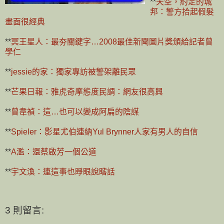
**
天空，約定的城
邦：警方拾起假髮
畫面很經典
**
冥王星人：最夯關鍵字…2008最佳新聞圖片獎頒給記者曾
學仁
**
jessie的家：獨家專訪被警架離民眾
**
芒果日報：雅虎奇摩態度民調：網友很高興
**
曾韋禎：這…也可以變成阿扁的陰謀
**
Spieler：影星尤伯連納Yul Brynner人家有男人的自信
**
A濫：還蔡啟芳一個公道
**
宇文渙：連這事也睜眼說瞎話
3 則留言: