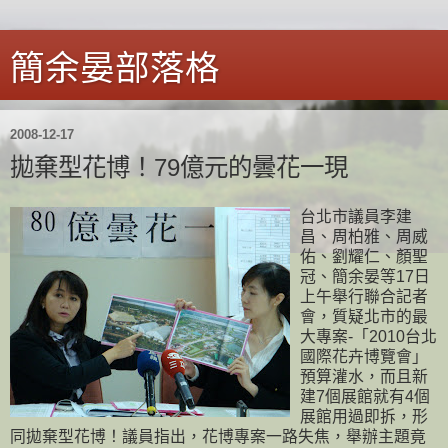
簡余晏部落格
2008-12-17
拋棄型花博！79億元的曇花一現
台北市議員李建
昌、周柏雅、周威
佑、劉耀仁、顏聖
冠、簡余晏等17日
上午舉行聯合記者
會，質疑北市的最
大專案-「2010台北
國際花卉博覽會」
預算灌水，而且新
建7個展館就有4個
展館用過即拆，形
同拋棄型花博！議員指出，花博專案一路失焦，舉辦主題竟