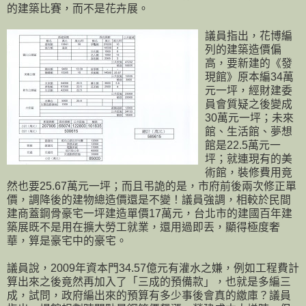
的建築比賽，而不是花卉展。
議員指出，花博編
列的建築造價偏
高，要新建的《發
現館》原本編34萬
元一坪，經財建委
員會質疑之後變成
30萬元一坪；未來
館、生活館、夢想
館是22.5萬元一
坪；就連現有的美
術館，裝修費用竟
然也要25.67萬元一坪；而且弔詭的是，市府前後兩次修正單
價，調降後的建物總造價還是不變！議員強調，相較於民間
建商蓋鋼骨豪宅一坪建造單價17萬元，台北市的建國百年建
築展既不是用在擴大勞工就業，還用過即丟，顯得極度奢
華，算是豪宅中的豪宅。
議員說，2009年資本門34.57億元有灌水之嫌，例如工程費計
算出來之後竟然再加入了「三成的預備款」，也就是多編三
成，試問，政府編出來的預算有多少事後會真的繳庫？議員