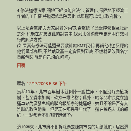
4.修法道德法案,讓地下經濟能合法化,管理化,保障地下經濟工
作者的工作權,將道德條款除罪化,此舉還可以增加政府稅收
以上是希望能與大家討論的內容,希望除了藍綠陣營相互批評
之外,也能在網友彼此的討論中,找到比發消費卷更高明有效可
行的解決方式...
(如果真有辦法可能還是要獻計給KMT民代,再請他(她)反應給
他們黨部高層,不然執政黨一定會反對到底,不然就是改個名字
重新包裝,說是自己想的,呵呵)
回覆
匿名
12/17/2008 5:36 下午
馬郝10年，北市百年樹木就倒掉一脫拉庫，不但沒有廣植新
樹，甚至變本加厲、砍掉一堆老樹；此外，皓呆北市長竟在捷
運車站內廣發免錢的聯合報所辦的捷運報，姑且不論是否有其
洗腦的政治動機，但是現在都幾零年代了，還在搞過去式的報
紙，一點都看不出哪理環保了?
這10年來，北市府不斷拆除過去陳前市長的功績就罷，居然還