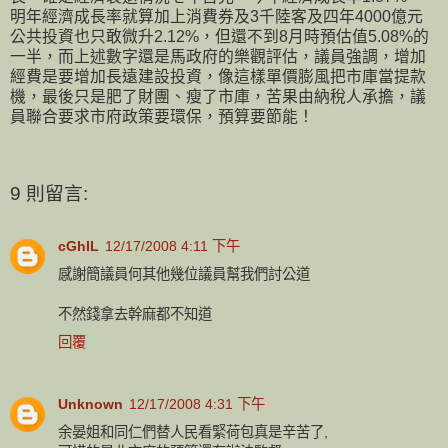
明年經濟成長率就算加上消費券及3千陸客及四年4000億元
公共投資也只敢微升2.12%，但還不到8月時預估值5.08%的
一半，而上述數字還是馬政府的樂觀評估，議員強調，增加
經費是要增加長遠建設投資，像這樣單價膨風把市庫當提款
機，最後只是肥了財團、瘦了市庫，苦果由納稅人承擔，議
員聯合要求市府政策要環保，預算要節能！
9 則留言:
cGhIL
12/17/2008 4:11 下午
感謝簡議員何其他幾位議員幫我們討公道
不然錢拿去幹麻都不知道
回覆
Unknown
12/17/2008 4:31 下午
余晏姐和同仁們替人民看緊荷包真是辛苦了,