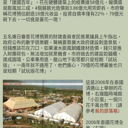
是「建國百年」，花在硬體建築上的經費達58億元，報價還
是膨風加三成，4個展館光造價就3.86億元用完即拆，市府聲
稱花博預估創造18億元收益，投資自償率僅有22％，79億元
砸下去，一切竟是曇花一現！
五名連日審查花博預算的財建委員會民進黨議員上午指出，
政府公布的數字很樂觀，聲稱要靠擴大政府建設刺激景氣，
但錢應該花在刀口，如果灌水膨風鋼鐵建材造價，錢只是進
入財團荷包，無法增加就業機會。市府過去的建設如貓纜、
建成圓環、公車專用道、龍山地下街等都只是短期「試玩
版」，一兩年就不適用了，他們擔心，79億的花博最後也只
是短期「試玩版花博」。
這是2006年在泰國
清邁山上舉辦的花
博，右邊臨時場館
「小巨蛋」一個只
花千萬台幣！（請
參考
易的部落格
）
2006年泰國花博全