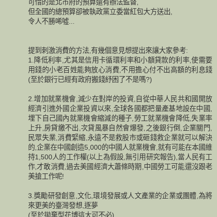
可惜的是北市府的預算還有辦法監督,
但全國的總預算卻被執政黨立委當紅包大方送出,
令人不勝唏噓...
提到刺激消費的方法,有幾個意見想提出來讓大家參考:
1.降低利率,尤其是信用卡循環利率和小額貸款的利率,使需要
用錢的小老百姓能夠放心消費,不用擔心付不出高額的利息錢
(至於銀行已經有政府搬錢紓困了不是嗎?)
2.增加就業機會,減少在對岸的投資,自從中華人民共和國開放
經濟引進外國企業投資以來,全球各國都把量產基地設在中國,
埋下自己國內就業機會縮減的種子,勞工就業機會降低,失業率
上升,房貸繳不出,次貸風暴自然會爆發,之後銀行倒,企業關門,
民眾失業,消費緊縮,永遠不是救股市或砸錢救企業就可以解決
的,企業在中國創造5,000的中國人就業機會,就有可能在本國維
持1,500人的工作權(以上為假設,無引用研究報告),當人民有工
作,才敢消費,過去美國經濟大蕭條時期,中國勞工可能還沒跟老
美搶工作呢!
3.獎勵研發創意,文化,環境發展或人文產業的企業或團體,為將
來更美的臺灣發想,逐夢
(至於拋棄型花博這大可不必)