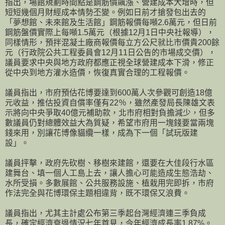
指出，場館規劃時間點是鋼筋價飆漲、營建成本大增時，但
短短幾個月財經成本情勢丕變。例如日前才搶發包出去的
「夢想館、未來館及生活館」鋼筋報價每噸2.6萬元，但日前
鋼筋盤價實際上每噸1.5萬元（根據12月1日中央社報導），
同樣情形，預拌混凝土廠商報價每立方公尺就比市價貴200餘
元（行政院公共工程委員會12月11日公告的市場成交價），
議員要求中央與地方政府都應正視全球營建成本下滑，修正
從中央到地方灌水造價，恢復真實合理的工程報價。
議員指出，市府預估花博要達到600萬人次參觀可創造18億
元收益，推估投資自償率僅有22％，雖然產發局長陳雄文表
示將向中央爭取40億元補助款，北市府相對負擔減少，但多
數議員仍對總體效益大為質疑，希望市府用一塊錢要當兩塊
錢來用，別讓花博像貓纜一樣，成為下一個「試玩版建
設」。
議員抨擊，政府先砍樹、移樹來建館，還要在大佳段行水區
建舞台、填一個人工島上去，讓人擔心可能造成生態浩劫、
水所受損。多數展館、公共服務設施、植栽用完即拆，市府
作法完全與花博環保主題相違背，既不環保又浪費。
議員指出，尤其主計處公布第三季起台灣經濟連三季負成
長，確定經濟衰退情況七年首見，今年經濟成長率1.87%。