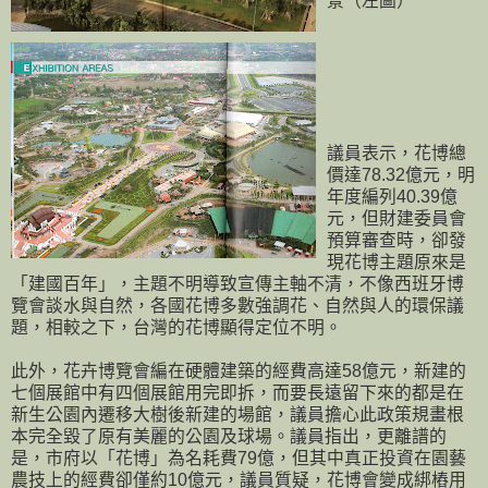
景（左圖）
議員表示，花博總
價達78.32億元，明
年度編列40.39億
元，但財建委員會
預算審查時，卻發
現花博主題原來是
「建國百年」，主題不明導致宣傳主軸不清，不像西班牙博
覽會談水與自然，各國花博多數強調花、自然與人的環保議
題，相較之下，台灣的花博顯得定位不明。
此外，花卉博覽會編在硬體建築的經費高達58億元，新建的
七個展館中有四個展館用完即拆，而要長遠留下來的都是在
新生公園內遷移大樹後新建的場館，議員擔心此政策規畫根
本完全毀了原有美麗的公園及球場。議員指出，更離譜的
是，市府以「花博」為名耗費79億，但其中真正投資在園藝
農技上的經費卻僅約10億元，議員質疑，花博會變成綁樁用