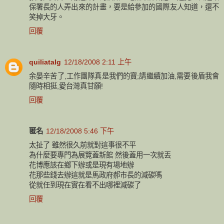
保署長的人弄出來的計畫，要是給參加的國際友人知道，還不
笑掉大牙。
回覆
quiliatalg
12/18/2008 2:11 上午
余晏辛苦了,工作團隊真是我們的寶;請繼續加油,需要後盾我會
隨時相挺,愛台灣真甘願!
回覆
匿名
12/18/2008 5:46 下午
太扯了 雖然很久前就對這事很不平
為什麼要專門為展覽蓋新館 然後蓋用一次就丟
花博應該在鄉下辦或是現有場地辦
花那些錢去辦這就是馬政府郝市長的減碳嗎
從就任到現在實在看不出哪裡減碳了
回覆