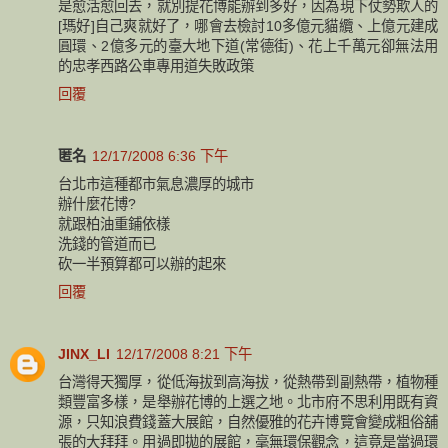
是愈活愈回去，就別提花博能辦到多好，因為現下仗勢欺人的
[瑪好]自己爽就好了，哪會去檢討10多億元貓纜、上億元建成
圓環、2億多元的臺大地下道(常德街)、花上千萬元卻無法用
的忠孝西路公車專用道失敗政策
回覆
匿名
12/17/2008 6:36 下午
台北市這種都市氣息濃厚的城市
辦什麼花博?
就跟柏油重鋪依樣
洗錢的管道而已
砍一半預算都可以辦的起來
回覆
JINX_LI
12/17/2008 8:21 下午
台灣得天獨厚，從低海拔到高海拔，從熱帶到副熱帶，植物種
類豐富多樣，是舉辦花博的上選之地。北市府不思利用既有資
源，只知浪費錢蓋大展館，自然優雅的花卉博覽會變成粗俗舖
張的大拜拜。用過即拋的展館，毫無環保觀念，這竟是當過環