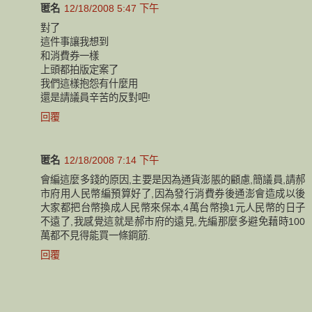
匿名
12/18/2008 5:47 下午
對了
這件事讓我想到
和消費券一樣
上頭都拍版定案了
我們這樣抱怨有什麼用
還是請議員辛苦的反對吧!
回覆
匿名
12/18/2008 7:14 下午
會編這麼多錢的原因,主要是因為通貨澎脹的顧慮,簡議員,請郝
市府用人民幣編預算好了,因為發行消費券後通澎會造成以後
大家都把台幣換成人民幣來保本,4萬台幣換1元人民幣的日子
不遠了,我感覺這就是郝市府的遠見,先編那麼多避免藉時100
萬都不見得能買一條鋼筋.
回覆