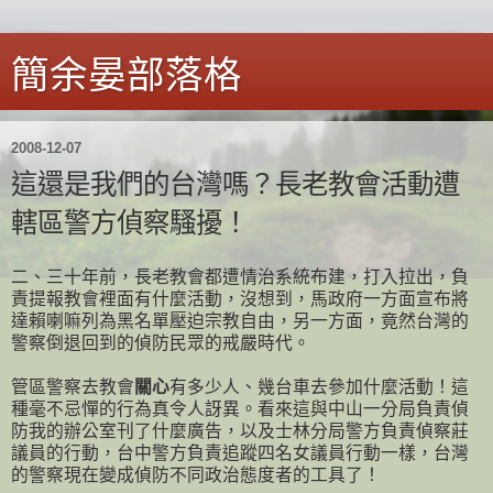
簡余晏部落格
2008-12-07
這還是我們的台灣嗎？長老教會活動遭
轄區警方偵察騷擾！
二、三十年前，長老教會都遭情治系統布建，打入拉出，負
責提報教會裡面有什麼活動，沒想到，馬政府一方面宣布將
達賴喇嘛列為黑名單壓迫宗教自由，另一方面，竟然台灣的
警察倒退回到的偵防民眾的戒嚴時代。
管區警察去教會
關心
有多少人、幾台車去參加什麼活動！這
種毫不忌憚的行為真令人訝異。看來這與中山一分局負責偵
防我的辦公室刊了什麼廣告，以及士林分局警方負責偵察莊
議員的行動，台中警方負責追蹤四名女議員行動一樣，台灣
的警察現在變成偵防不同政治態度者的工具了！