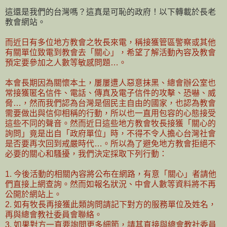
這還是我們的台灣嗎？這真是可恥的政府！以下轉載於長老
教會網站。
而近日有多位地方教會之牧長來電，稱接獲管區警察或其他
有關單位致電到教會去「關心」，希望了解活動內容及教會
預定要參加之人數等敏感問題…。
本會長期因為關懷本土，屢屢遭人惡意抹黑、總會辦公室也
常接獲匿名信件、電話、傳真及電子信件的攻擊、恐嚇、威
脅…，然而我們認為台灣是個民主自由的國家，也認為教會
需要做出與信仰相稱的行動，所以也一直用包容的心態接受
這些不同的聲音。然而近日這些地方教會牧長接獲「關心的
詢問」竟是出自「政府單位」時，不得不令人擔心台灣社會
是否要再次回到戒嚴時代…。所以為了避免地方教會拒絕不
必要的關心和騷擾，我們決定採取下列行動：
1. 今後活動的相關內容將公布在網路，有意「關心」者請他
們直接上網查詢。然而如報名狀況、中會人數等資料將不再
公開於網站上。
2. 如有牧長再接獲此類詢問請記下對方的服務單位及姓名，
再與總會教社委員會聯絡。
3. 如果對方一直要詢問更多細節，請其直接與總會教社委員