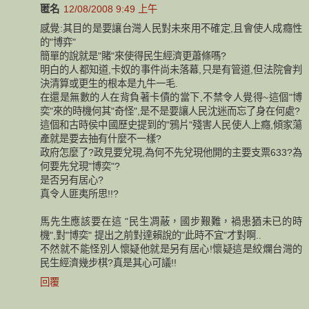
匿名
12/08/2008 9:49 上午
感覺:其目的是要讓台灣人民對未來用不確定,且會使人成癮性
的"博弈"
簡單的說就是"賭"來使得民生經濟更蕭條嗎?
明白的人都知道,卡奴的事件尚未落幕,只是有管道,但法院會判
決清算或更生的根本是九牛一毛.
在還是無數的人在背負著卡債的當下,不禁令人覺得~這個"博
奕"來的時機何其"奇怪",是不是要讓人民沈迷而忘了身在何處?
這個和古時侯中國歷史提到的"鴉片"殘害人民使人上癮,傾家蕩
產就是要去抽有什麼不一樣?
政府怎麼了?政見要兌現,為何不先兌現他開的主要支票633?為
何要先兌現"博奕"?
是否另有居心?
真令人匪夷所思!!?
馬先生應該要在這 "民生凋蔽，國步艱難，禍患猶未已的時
機",對"博奕" 提出之前對達賴說的"此時不宜"才對啊..
不然就不能怪別人懷疑他就是另有居心!懷疑這是絞爛台灣的
民生經濟幾步棋?真是其心可議!!
回覆