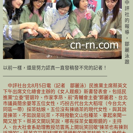
中
評
社
的
報
導
，
鄒
麗
泳
跟
以前一樣，還是努力認真一直發稿發不完的記者！
_______________________________________
中評社台北8月5日電（記者 鄒麗泳）民進黨主席蔡英文
下午出席文化總會主辦的《女人屐痕》新書發表會，包括民
進黨“立委”管碧玲、作家李昂、前“青輔會主委”鄭麗君、台北
市議員簡余晏等五位女性，巧扮古代台北大稻埕（今台北大
同區一帶）採茶姑娘。五位沒有揀過茶的現代女性，與其說
是揀茶，不如說是玩茶，不時撥動文山包種茶、拿起來聞一
聞又放下。蔡英文開玩笑說，哪有採茶女載眼鏡的，主持
人、台大社會系助理教授范雲馬上開玩笑回敬“揀茶也有揀到