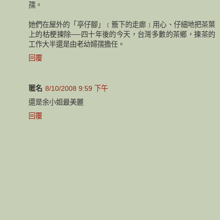
孺。
她們在屋外的「亭仔腳」﹝簷下的走廊﹞用心、仔細地把茶葉
上的枯梗揀除──四十年後的今天，台灣多數的茶鄉，揀茶的
工作大半還是由老幼婦孺擔任。
回覆
匿名
8/10/2008 9:59 下午
還是余小姐最美麗
回覆