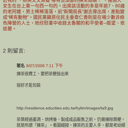
近視的”，蔡英文又質疑“哪有燙頭髮的揀茶姑娘？”。幾個大
女生在台上東一句西一句的。出席該活動的多是年逾7、80歲
的老阿嬤，男士稀稀落落，前“新聞局長”謝志偉出席，差點變
成“稀有動物”。國民黨籍原住民主委章仁香則是在場少數非綠
色陣營的人士，她欣慰書中收錄太魯閣的和平使者─姬望、依
娃爾。
2 則留言:
匿名
8/07/2008 7:11 下午
揀茶很費工，要把茶梗撿出來
撿好才能包裝
http://residence.educities.edu.tw/hylim/images/ta9.jpg
茶葉經過萎凋、烘烤後，製成成品販售之前，仍需揀除葉梗，
就是所謂「揀茶」。看圖細按，揀茶的主要人手，都是老幼婦