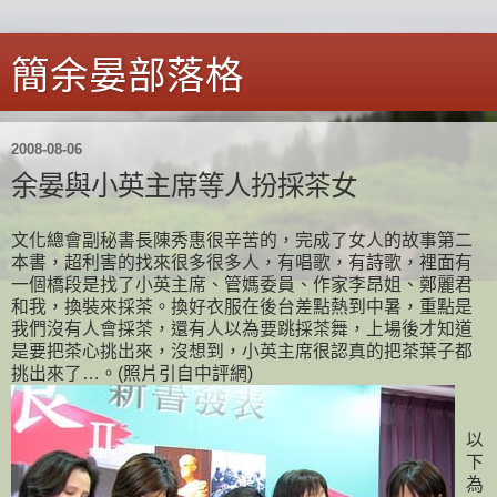
簡余晏部落格
2008-08-06
余晏與小英主席等人扮採茶女
文化總會副秘書長陳秀惠很辛苦的，完成了女人的故事第二
本書，超利害的找來很多很多人，有唱歌，有詩歌，裡面有
一個橋段是找了小英主席、管媽委員、作家李昂姐、鄭麗君
和我，換裝來採茶。換好衣服在後台差點熱到中暑，重點是
我們沒有人會採茶，還有人以為要跳採茶舞，上場後才知道
是要把茶心挑出來，沒想到，小英主席很認真的把茶葉子都
挑出來了…。(照片引自中評網)
以
下
為