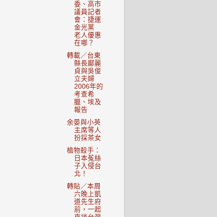
委、高市
議員記者
會：捷運
金光黨
老人優惠
在哪？
轉載／台東
縣長鄺麗
貞與吳俊
立夫婦
2006年的
考查希
臘、埃及
報告
余晏與小英
主席等人
扮採茶女
植物殺手：
日本菟絲
子入侵台
北！
轉貼／本周
六晚上凱
道先生府
前，一起