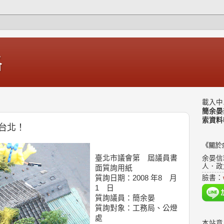
格
載入中.
簡余晏
索資料
台北！
《關於
臺北市議會第 屆議員書
余晏信
人．政
面質詢用紙
質詢日期：2008 年8 月
臉書：
1 日
質詢議員：簡余晏
質詢對象：工務局、公燈
處
本站意