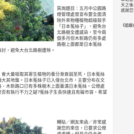
天之後
質詢題目：五月中公園路
感謝您
燈管理處曾宣布要全面清
除外來物種植物超級殺手
《追蹤
「日本菟絲子」，避免台
北路樹全遭感染，至今兩
個多月但木新路仍有多處
路樹上面都是日本菟絲
檢討，避免大台北路樹遭殃。
，會大量吸取其寄生植物的養分漸衰弱至死，日本菟絲
擴大其地盤。日本菟絲子已入侵台北市，主要分布在文
路、木新路口已有多株樹木上面蓋滿日本菟絲，公燈處
是否有執行不力之疑?菟絲子生長快速且有礙市容，希望
。
轉貼／網友來函／非常感
謝您的來信，已要求公燈