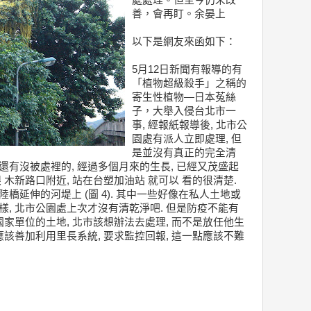
處處理。但至今仍未改
善，會再盯。余晏上
以下是網友來函如下：
5月12日新聞有報導的有
「植物超級殺手」之稱的
寄生性植物—日本菟絲
子，大舉入侵台北市一
事, 經報紙報導後, 北市公
園處有派人立即處理, 但
是並沒有真正的完全清
還有沒被處裡的, 經過多個月來的生長, 已經又茂盛起
 木新路口附近, 站在台塑加油站 就可以 看的很清楚.
橋延伸的河堤上 (圖 4). 其中一些好像在私人土地或
樣, 北市公園處上次才沒有清乾淨吧. 但是防疫不能有
他國家單位的土地, 北市該想辦法去處理, 而不是放任他生
府應該善加利用里長系統, 要求監控回報, 這一點應該不難