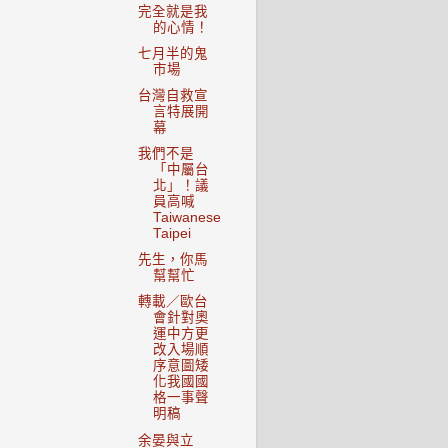
完全就是我
的心情！
七月半的鬼
市場
台灣自救宣
言特展開
幕
我們不是
「中屬台
北」！議
員高喊
Taiwanese
Taipei
先生，你馬
幫幫忙
轉載／歐台
會針對奧
運中方更
改入場順
序意圖矮
化我國國
格一事聲
明稿
余晏與立