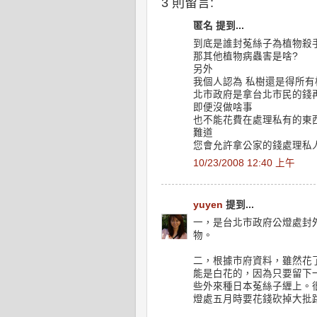
3 則留言:
匿名 提到...
到底是誰封菟絲子為植物殺手
那其他植物病蟲害是啥?
另外
我個人認為 私樹還是得所有
北市政府是拿台北市民的錢
即便沒做啥事
也不能花費在處理私有的東西
難道
您會允許拿公家的錢處理私
10/23/2008 12:40 上午
yuyen
提到...
一，是台北市政府公燈處封
物。
二，根據市府資料，雖然花
能是白花的，因為只要留下
些外來種日本菟絲子緾上。
燈處五月時要花錢砍掉大批