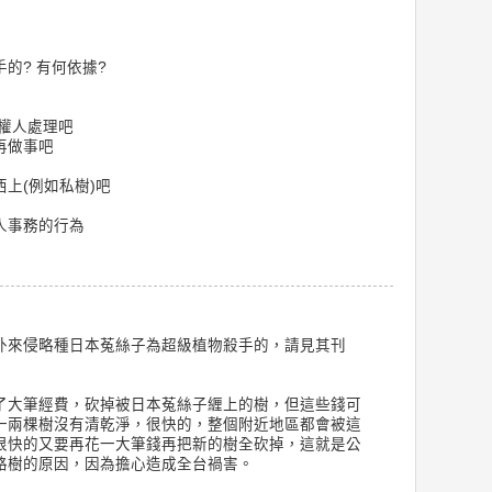
的? 有何依據?
權人處理吧
再做事吧
上(例如私樹)吧
人事務的行為
外來侵略種日本菟絲子為超級植物殺手的，請見其刊
了大筆經費，砍掉被日本菟絲子緾上的樹，但這些錢可
一兩棵樹沒有清乾淨，很快的，整個附近地區都會被這
很快的又要再花一大筆錢再把新的樹全砍掉，這就是公
路樹的原因，因為擔心造成全台禍害。