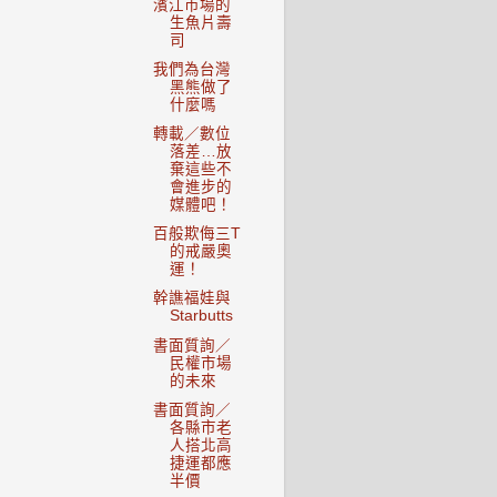
濱江市場的
生魚片壽
司
我們為台灣
黑熊做了
什麼嗎
轉載／數位
落差…放
棄這些不
會進步的
媒體吧！
百般欺侮三T
的戒嚴奧
運！
幹譙福娃與
Starbutts
書面質詢／
民權市場
的未來
書面質詢／
各縣市老
人搭北高
捷運都應
半價