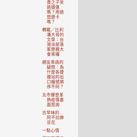
貴之子坐
過捷運
嗎？用過
悠遊卡
嗎？
轉載／比利
潘大哥的
文章：台
灣派部落
客懇親大
會來囉
網友來函的
疑問：為
什麼各捷
運站的出
口編號順
序不同？
北市爆登革
熱疫情書
面質詢
古早味的…
阿不拉牌
豆花
一點心情