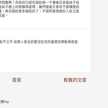
決問題嗎？市政府已經花錢砍掉一千棵被日本菟絲子找
菟絲子緾上的樹懶得處理。雖然隨後又會有千餘棵樹因
錢，再花錢砍更多樹就好了，不想把事情做好人民又能
態度。
點不公平.如果人家去抓要沒吃完的誰便丟罪魁禍首是
首頁
較舊的文章
ing