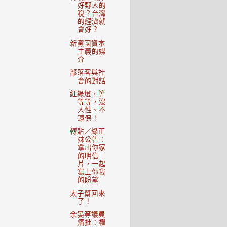
好野人的
稅？台灣
的經濟就
會好？
新黨國資本
主義的媒
介
部落客與社
會的對話
紅綠燈，等
等等，沒
人性、不
環保！
轉貼／綠正
妹公告：
拿出你家
的明信
片，一起
寫上你我
的盼望
太子幫回來
了！
余晏等議員
痛批：權