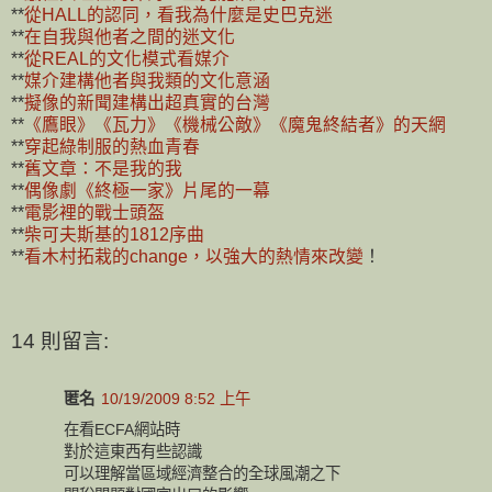
**
從HALL的認同，看我為什麼是史巴克迷
**
在自我與他者之間的迷文化
**
從REAL的文化模式看媒介
**
媒介建構他者與我類的文化意涵
**
擬像的新聞建構出超真實的台灣
**
《鷹眼》《瓦力》《機械公敵》《魔鬼終結者》的天網
**
穿起綠制服的熱血青春
**
舊文章：不是我的我
**
偶像劇《終極一家》片尾的一幕
**
電影裡的戰士頭盔
**
柴可夫斯基的1812序曲
**
看木村拓栽的change，以強大的熱情來改變
！
14 則留言:
匿名
10/19/2009 8:52 上午
在看ECFA網站時
對於這東西有些認識
可以理解當區域經濟整合的全球風潮之下