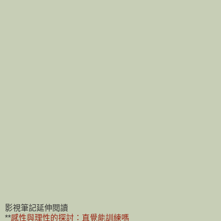
影視筆記延伸閱讀
**
感性與理性的探討：直覺能訓練嗎