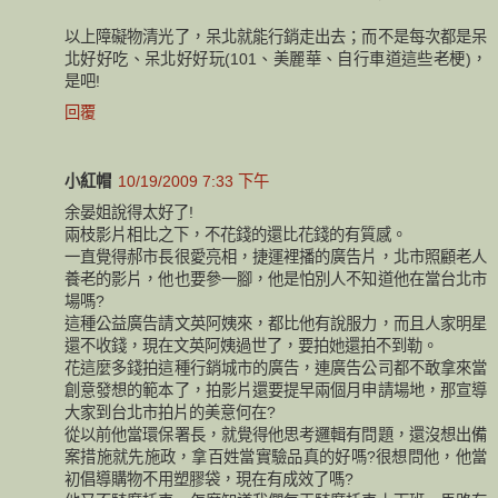
以上障礙物清光了，呆北就能行銷走出去；而不是每次都是呆
北好好吃、呆北好好玩(101、美麗華、自行車道這些老梗)，
是吧!
回覆
小紅帽
10/19/2009 7:33 下午
余晏姐說得太好了!
兩枝影片相比之下，不花錢的還比花錢的有質感。
一直覺得郝市長很愛亮相，捷運裡播的廣告片，北市照顧老人
養老的影片，他也要參一腳，他是怕別人不知道他在當台北市
場嗎?
這種公益廣告請文英阿姨來，都比他有說服力，而且人家明星
還不收錢，現在文英阿姨過世了，要拍她還拍不到勒。
花這麼多錢拍這種行銷城市的廣告，連廣告公司都不敢拿來當
創意發想的範本了，拍影片還要提早兩個月申請場地，那宣導
大家到台北市拍片的美意何在?
從以前他當環保署長，就覺得他思考邏輯有問題，還沒想出備
案措施就先施政，拿百姓當實驗品真的好嗎?很想問他，他當
初倡導購物不用塑膠袋，現在有成效了嗎?