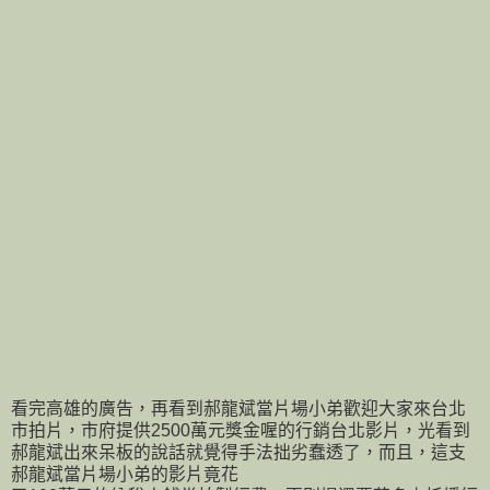
看完高雄的廣告，再看到郝龍斌當片場小弟歡迎大家來台北
市拍片，市府提供2500萬元獎金喔的行銷台北影片，光看到
郝龍斌出來呆板的說話就覺得手法拙劣蠢透了，而且，這支
郝龍斌當片場小弟的影片竟花