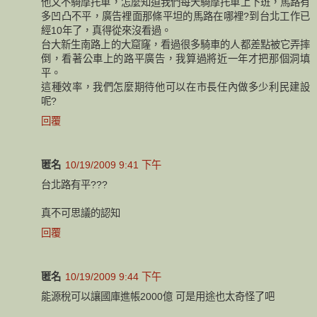
他又不騎摩托車，怎麼知道我們每天騎摩托車上下班，馬路有
多凹凸不平，廣告裡面那條平坦的馬路在哪裡?到台北工作已
經10年了，真得從來沒看過。
台大新生南路上的大窟窿，看過很多騎車的人都差點被它弄摔
倒，看著公車上的路平廣告，我算過將近一年才把那個洞填
平。
這種效率，我們怎麼期待他可以在市長任內做多少利民建設
呢?
回覆
匿名
10/19/2009 9:41 下午
台北路有平???
真不可思議的認知
回覆
匿名
10/19/2009 9:44 下午
能源稅可以讓國庫進帳2000億 可是用途也太奇怪了吧