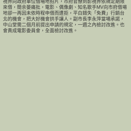
視界向政府單位借場地拍片，市府官僚到影視界依規定期限
來借，簡余晏痛批，電影、偶像劇、知名歌手MV向市府借場
地卻一再因未依時程申借而遭拒，平白錯失「免費」行銷台
北的機會，把大好機會拱手讓人。副市長李永萍當場承諾，
中山堂需二個月前提出申請的規定，一週之內檢討改進。也
會責成電影委員會，全面檢討改進。