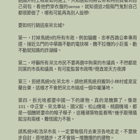
過國外的工程是如何施工，只知道如何將公帑和特別費省到自
己荷包，看他們穿衣服的sense，就知道這2個摳門鬼對自己
都很節儉了，哪有可能再為別人設想!
要如何行銷這座呆北城?
第一，打掉馬統9的所有市政，例如貓纜、忠孝西路公車專用
道、接近北門的中華路不動的電扶梯、醜不拉機的小巨蛋、動
不動就短路的詐湖線。
第二，呼籲所有呆北市民不要再選中狗黨的市議員。不然都是
同黨的市長和議員，有可能監督市政嗎?簡直是天方夜譚
第三，拒絕馬統9在呆北市。請他將馬統府搬到小林村或是宜
蘭台東，這樣才不會把呆北市搞成一個中屬藩地。
第四，拆光啥都要中國一下的建物，真的是醜斃了。像是
101、中正堂、呆北車站、國父館、松山機場、桃園機場，都
是一個醜陋要命的帽子模子，這種建築物能看嗎?幾乎跟殯儀
館沒有兩樣，難怪國力不振。
請馬統9和浩呆市長，一定要每個月去東京各地走走，不要故
步自封，原地踏步，才不會搞一堆醜爆的的建物。