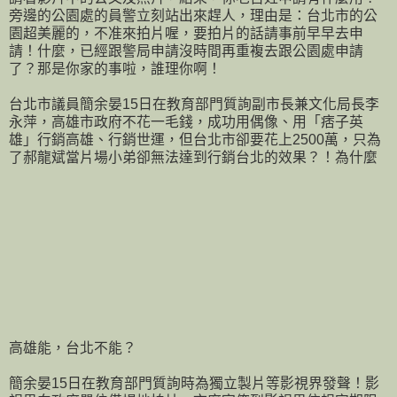
旁邊的公園處的員警立刻站出來趕人，理由是：台北市的公
園超美麗的，不准來拍片喔，要拍片的話請事前早早去申
請！什麼，已經跟警局申請沒時間再重複去跟公園處申請
了？那是你家的事啦，誰理你啊！
台北市議員簡余晏15日在教育部門質詢副市長兼文化局長李
永萍，高雄市政府不花一毛錢，成功用偶像、用「痞子英
雄」行銷高雄、行銷世運，但台北市卻要花上2500萬，只為
了郝龍斌當片場小弟卻無法達到行銷台北的效果？！為什麼
高雄能，台北不能？
簡余晏15日在教育部門質詢時為獨立製片等影視界發聲！影