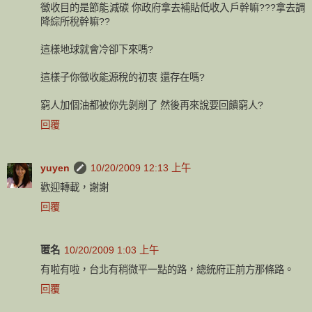
徵收目的是節能減碳 你政府拿去補貼低收入戶幹嘛???拿去調
降綜所稅幹嘛??
這樣地球就會冷卻下來嗎?
這樣子你徵收能源稅的初衷 還存在嗎?
窮人加個油都被你先剝削了 然後再來說要回饋窮人?
回覆
yuyen
10/20/2009 12:13 上午
歡迎轉載，謝謝
回覆
匿名
10/20/2009 1:03 上午
有啦有啦，台北有稍微平一點的路，總統府正前方那條路。
回覆