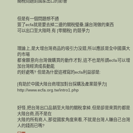
關稅問題對國家出口的影響
但是有一個問題想不通
簽了ecfa就是要去掉二邊的關稅璧壘,讓台灣做的東西
可以出口至大陸時,有 [零關稅] 的競爭力
理論上,是大增台灣商品的吸引力沒錯,所以應該是全中國廣大
的市場
都會願意向台灣做購買的動作才對,這不也是所謂ecfa可以增
加台灣經濟成長動能
的好處嗎? 但是為什麼這裡寫的ecfa利益卻是:
[有助於中國大陸台商增加對台採購及產業競爭力]
http://www.ecfa.org.tw/intro1.php
好怪,把台灣出口品銷至大陸的關稅拿掉,但是卻是來買的都是
大陸台商,而不是在
大陸的所有商人,那從國家角度來看,不就是台灣人賺自己台灣
人的錢而已嗎?