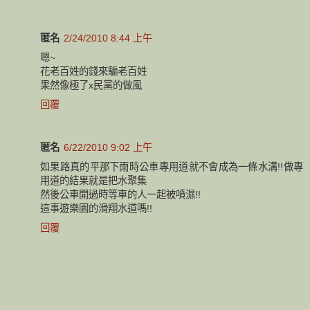
匿名
2/24/2010 8:44 上午
嗯~
花老百姓的錢來騙老百姓
果然像極了x民黨的做風
回覆
匿名
6/22/2010 9:02 上午
如果路真的平那下雨時公車專用道就不會成為一條水溝!!做專
用道的結果就是把水聚集
然後公車開過時等車的人一起被噴濕!!
這事遊樂園的滑翔水道嗎!!
回覆