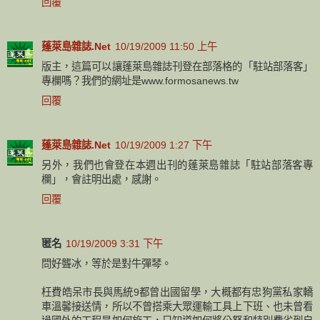
回覆
蓬萊島雜誌.Net
10/19/2009 11:50 上午
版主，這篇可以讓蓬萊島雜誌刊登在部落格的「駐站部落客」
專欄嗎？我們的網址是www.formosanews.tw
回覆
蓬萊島雜誌.Net
10/19/2009 1:27 下午
另外，我們也會登在本週出刊的蓬萊島雜誌「駐站部落客專
欄」，會註明出處，感謝。
回覆
匿名
10/19/2009 3:31 下午
問好聾冰，等於是對牛彈琴。
枉費皓呆市長與馬統9都曾出國留學，大概都有忠狗黨私家轎
車溫馨接送情，所以不曾搭乘大眾運輸工具上下班、也未曾看