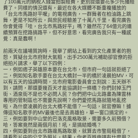
了100萬元的納稅人錢當拍製經費，更別提還要花多少托播經
費了。同樣的情況還有，最近在各大媒體不斷重複播放的
「台北市馬路好平喔」的電視廣告，一群舞者在柏油路上跳
舞，更是不知所云，與庶民經驗差了十萬八千里，看完廣告
你會覺得「哇，台北市馬路好平」嗎？雖然花了64億元的連
續預算在挖路搞路平，但不好意思，看完廣告我只有一種感
覺：真是蠢啊！
前兩天在議場質詢時，我舉了網站上看到的文化產業者的抱
怨，質疑台北市府財大氣粗，出手2500萬元補助卻官僚的拒
絕拍片請求，舉了以下四例：
一，例如痞子英雄原本要在台北市，但市府一句話就拒絕了
二，例如知名歌手要在台北大橋封一半的橋於凌晨拍MV，可
以有五天的協調時間，北市府電影委員會立刻說：五天辦不
到，請問，那還要幾百天才能協調封一條橋？你們封掉玉門
街、酒泉街不是也不必問人民？你們把中山北路畫為陳雲林
專用的管制區也不需要先說啊？你們愛挖馬路就隨地亂挖
啦，為什麼凌晨的台北大橋不能借？一句話，就官僚嘛！據
傳這知名歌手的MV最後也是去高雄拍，單一窗口搞定的。
三，例如要到中山堂的巴洛克風格取景，需要多久前預借？
哈，答案竟然是兩個月前！吼，是搞結婚嗎？
四，例如要到台北市路邊馬路取景，就算去市警局租借了，
請看影片中的公文及照片，結果，你老百姓申請有什麼用？