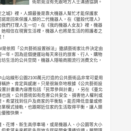
術前竟沒有先跟地方人士溝通協調。
空之城》裡，人類最後是靠大機器人幫忙才能保護家
阿諾是回來保護人類的二代機器人，在《獵殺代理人》
助我們打理人生一切，在《我的機器人女友》裡，機器
，她相信在現實生活裡，機器人也將是生活的照護者之
處！
OW是依照「公共藝術設置辦法」邀請藝術家比件決定由
固一年。因為這個捷運站每天來往的旅客、行人、購物
街坊生活的公共空間，機器人隱喻商圈流行消費文化，
。
山站線形公園2100萬元打造的公共藝術品非常可愛用
得稱許、肯定與感謝。只是很無奈地根據《公共藝術設
設置計畫書內容應包括「民眾參與計畫」，另在《臺北
條也說，公共藝術如有危害公共安全、損害他人權利或
理。希望找到住戶及商家的平衡點，能否降低音量或修
商業模式接軌，也跟鄰近住家的生活取得平衡，讓人類
能優雅快樂。
纜、花博、新生高停車場，或是機器人、小公園等大小
，但希望未來都能先與地方居民開會溝通協調，展開環