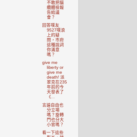
不敢把貓
纜體檢報
告給議
會？
回答噗友
9527噗浪
上的疑
問，市府
這種說詞
你滿意
嗎？
give me
liberty or
give me
death! 派
翠克在235
年前的今
天發表了
《...
言論自由也
分立場
嗎？旋轉
門也分大
小官嗎？
看一下這些