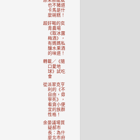
原來郝龍斌
也不豬道
卡馬是什
麼碗糕！
超好喝的奕
青農場
《取冰露
梅酒》，
有媽媽私
釀水果酒
的味道！
轉載／《隨
口愛地
球》試吃
會
從派翠克亨
利的《不
自由，毋
寧死》，
看貪小便
宜的族群
性格！
余晏議場質
疑郝市
長：為什
麼北市府