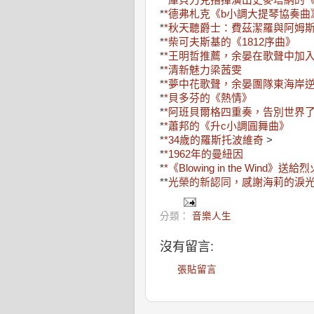
*
*庫貝力克指揮演出史麥塔納的
*
*德弗札克《b小調大提琴協奏曲
*
*秋天聽爵士：費茲潔羅與阿姆
*
*柴可夫斯基的《1812序曲》
*
*王明哲推薦，余晏在歌聲中加
*
*清新魅力梁茜雯
*
*夢中花歌聲，余晏團隊東海岸
*
*貝多芬的《熱情》
*
*阿班貝爾格四重奏，告別世界
*
*蕭邦的《升c小調圓舞曲》
*
*34歲的羅斯托波維奇
>
*
*1962年的曼紐因
*
*《Blowing in the Wind》送
**
光榮的新認同，感謝海莉的淚
分類：
音樂人生
沒有留言:
張貼留言