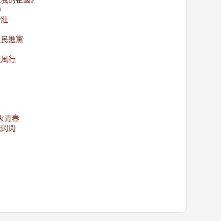
《我的祖國》
》
斯壯
入民進黨
逆風行
了
給烈火青春
光閃閃