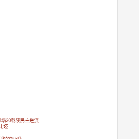
圍牆倒塌20載談民主逆流
比婭