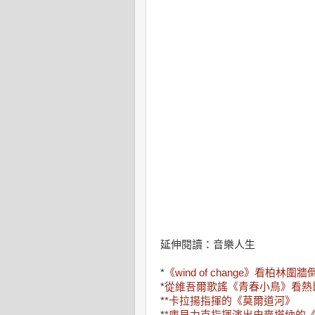
延伸閱讀：音樂人生
*
《wind of change》看柏林
*
從維吾爾歌謠《青春小鳥》看熱
*
*卡拉揚指揮的《莫爾道河》