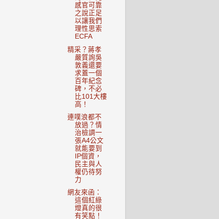
感官可靠
之說正足
以讓我們
理性思索
ECFA
精采？蔣孝
嚴質詢吳
敦義還要
求蓋一個
百年紀念
碑，不必
比101大樓
高！
連噗浪都不
放過？情
治檢調一
張A4公文
就能要到
IP個資，
民主與人
權仍待努
力
網友來函：
這個紅綠
燈真的很
有笑點！