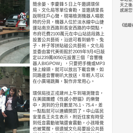
簡余晏、李慶鋒５日上午邀請環保
天之後
局、文化局等單位會勘，並邀請里長
感謝您
說明住戶心聲，現場檢測機器人唱歌
時的分貝，機器人位於淡水線中山捷
《追蹤
運站南京西路到長安西路的中間點，
市府花費2100萬元在中山站這段路上
設置公共藝術，沿途可看到蝸牛、兔
子、杯子等拼貼磁公共藝術。文化局
並委由當代美術館於2009年9月4日敲
定以239萬8050元設置三個「音響機
器人BIGPOW」，只要把手機或MP3
接上線頭，就可以放出下載音樂，如
同路邊音響喇叭大放送，年輕人可以
在小廣場跳舞，製作非常用心。
環保局技正戎建州上午到場測聲音，
在美國團體《性感小野貓》的樂聲
中，測到的分貝數是76.1、75.4，差
一點點就可以連續開罰了。中山區民
安里長王炎生表示，附近住家有時受
到低音震動玻璃還會震動，小孩睡覺
也被驚醒，很遺憾文化局要設公共藝