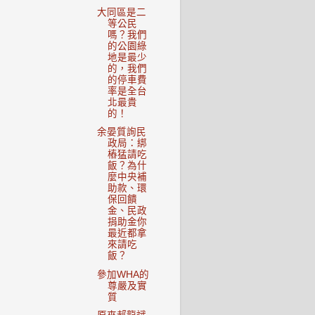
大同區是二
等公民
嗎？我們
的公園綠
地是最少
的，我們
的停車費
率是全台
北最貴
的！
余晏質詢民
政局：綁
樁猛請吃
飯？為什
麼中央補
助款、環
保回饋
金、民政
捐助金你
最近都拿
來請吃
飯？
參加WHA的
尊嚴及實
質