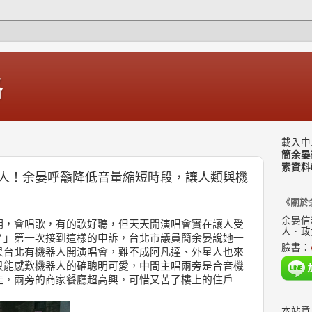
格
載入中.
簡余晏
索資料
人！余晏呼籲降低音量縮短時段，讓人類與機
《關於
余晏信
明，會唱歌，有的歌好聽，但天天開演唱會實在讓人受
人．政
？」第一次接到這樣的申訴，台北市議員簡余晏說她一
臉書：
果台北有機器人開演唱會，難不成阿凡達、外星人也來
只能感歎機器人的確聰明可愛，中間主唱兩旁是合音機
佳，兩旁的商家餐廳超高興，可惜又苦了樓上的住戶
本站意