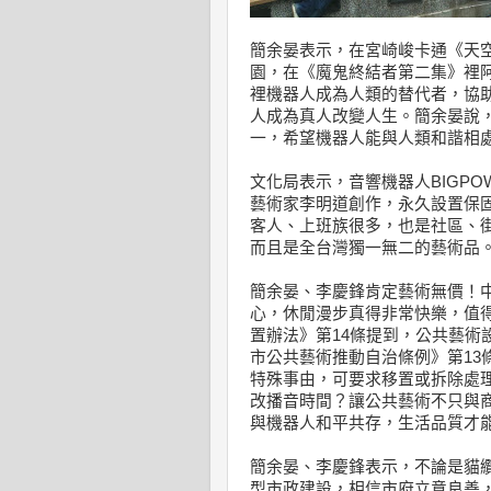
簡余晏表示，在宮崎峻卡通《天
園，在《魔鬼終結者第二集》裡
裡機器人成為人類的替代者，協
人成為真人改變人生。簡余晏說
一，希望機器人能與人類和諧相
文化局表示，音響機器人BIGP
藝術家李明道創作，永久設置保
客人、上班族很多，也是社區、
而且是全台灣獨一無二的藝術品
簡余晏、李慶鋒肯定藝術無價！中
心，休閒漫步真得非常快樂，值
置辦法》第14條提到，公共藝術
市公共藝術推動自治條例》第13
特殊事由，可要求移置或拆除處
改播音時間？讓公共藝術不只與
與機器人和平共存，生活品質才
簡余晏、李慶鋒表示，不論是貓
型市政建設，相信市府立意良善