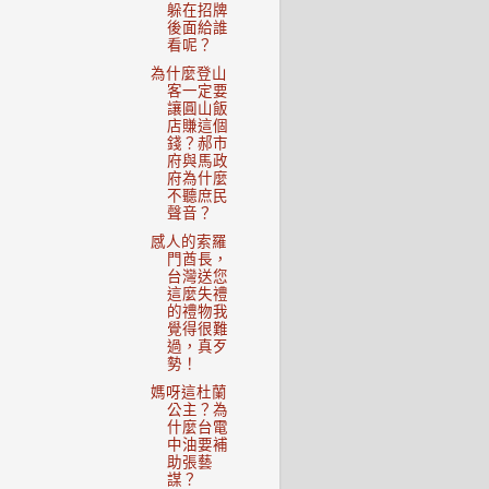
躲在招牌
後面給誰
看呢？
為什麼登山
客一定要
讓圓山飯
店賺這個
錢？郝市
府與馬政
府為什麼
不聽庶民
聲音？
感人的索羅
門酋長，
台灣送您
這麼失禮
的禮物我
覺得很難
過，真歹
勢！
媽呀這杜蘭
公主？為
什麼台電
中油要補
助張藝
謀？