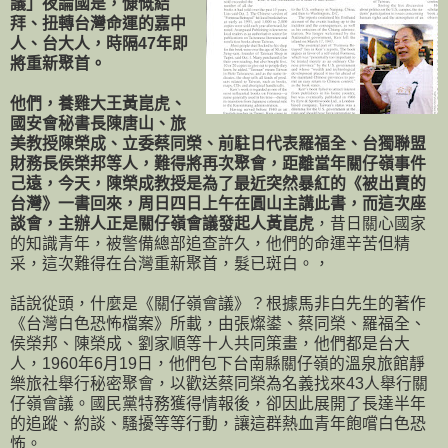
議」夜論國是，慷慨結
拜、扭轉台灣命運的嘉中
人、台大人，時隔47年即
將重新聚首。
他們，養雞大王黃崑虎、
國安會秘書長陳唐山、旅
美教授陳榮成、立委蔡同榮、前駐日代表羅福全、台獨聯盟
財務長侯榮邦等人，難得將再次聚會，距離當年關仔嶺事件
己遠，今天，陳榮成教授是為了最近突然暴紅的《被出賣的
台灣》一書回來，周日四日上午在圓山主講此書，而這次座
談會，主辦人正是關仔嶺會議發起人黃崑虎
，昔日關心國家
的知識青年，被警備總部追查許久，他們的命運辛苦但精
采，這次難得在台灣重新聚首，髮已斑白。
，
話說從頭，什麼是《關仔嶺會議》？根據馬非白先生的著作
《台灣白色恐怖檔案》所載，由張燦鍙、蔡同榮、羅福全、
侯榮邦、陳榮成、劉家順等十人共同策畫，他們都是台大
人，1960年6月19日，他們包下台南縣關仔嶺的溫泉旅館靜
樂旅社舉行秘密聚會，以歡送蔡同榮為名義找來43人舉行關
仔嶺會議。國民黨特務獲得情報後，卻因此展開了長達半年
的追蹤、約談、騷擾等等行動，讓這群熱血青年飽嚐白色恐
怖。