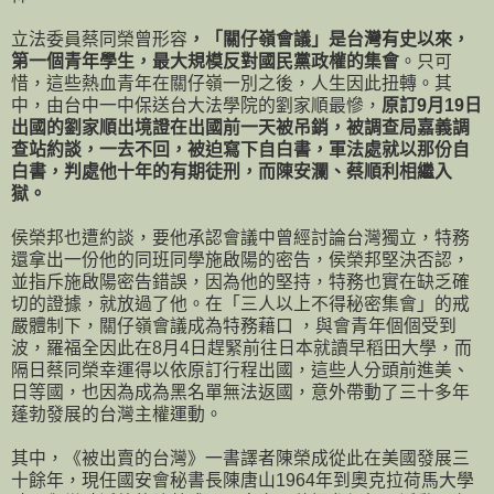
立法委員蔡同榮曾形容
，「關仔嶺會議」是台灣有史以來，
第一個青年學生，最大規模反對國民黨政權的集會
。只可
惜，這些熱血青年在關仔嶺一別之後，人生因此扭轉。其
中，由台中一中保送台大法學院的劉家順最慘，
原訂9月19日
出國的劉家順出境證在出國前一天被吊銷，被調查局嘉義調
查站約談，一去不回，被迫寫下自白書，軍法處就以那份自
白書，判處他十年的有期徒刑，而陳安瀾、蔡順利相繼入
獄。
侯榮邦也遭約談，要他承認會議中曾經討論台灣獨立，特務
還拿出一份他的同班同學施啟陽的密告，侯榮邦堅決否認，
並指斥施啟陽密告錯誤，因為他的堅持，特務也實在缺乏確
切的證據，就放過了他。在「三人以上不得秘密集會」的戒
嚴體制下，關仔嶺會議成為特務藉口 ，與會青年個個受到
波，羅福全因此在8月4日趕緊前往日本就讀早稻田大學，而
隔日蔡同榮幸運得以依原訂行程出國，這些人分頭前進美、
日等國，也因為成為黑名單無法返國，意外帶動了三十多年
蓬勃發展的台灣主權運動。
其中，《被出賣的台灣》一書譯者陳榮成從此在美國發展三
十餘年，現任國安會秘書長陳唐山1964年到奧克拉荷馬大學