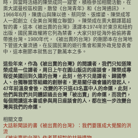
時，與當時活絡的陳榮成同一寢室，積極參加相關活動，在
奧大諾曼校區校園，散發《台灣青年》和《台灣通訊》，
1966年6月，陳唐山與陳以德、蔡同榮、張燦鍙、陳榮成等
人一起創立《全美台灣獨立聯盟》。陳榮成在奧大翻譯葛超
智的書，這本《被出賣的台灣》漢譯本1974年於東京和紐約
出版，國民黨政權將它列為禁書，大家只好從海外偷偷將書
帶進台灣。1980年代，《被出賣的台灣》的刪節本在台灣地
下管道大量流通，在反國民黨的遊行集會和黨外政見發表會
中，這本刪節本就售出了數萬本之多。
這些年來，作為《被出賣的台灣》的閱讀者，我們只知道陳
榮成是一位譯者，周日上午在圓山飯店的座談會，陳榮成專
程從美國回到久違的台灣，此刻，他不只是譯者、歸國學
人、台獨聯盟等組織的創辦者，更是關仔嶺會議的發起人，
47年前溫泉會後，改變的不只這43名嘉中人的命運，此刻，
他們與我們共同體認過去台灣「被出賣」的命運，而我們，
每個閱讀這本書或參與周日座談會的人，都在進一步改變台
灣與我們的命運
。
相關文章
大話新聞談的書《被出賣的台灣》：我們要匯成大覺醒的洪
流
《被出賣的台灣》作者葛超智的廿箱遺物