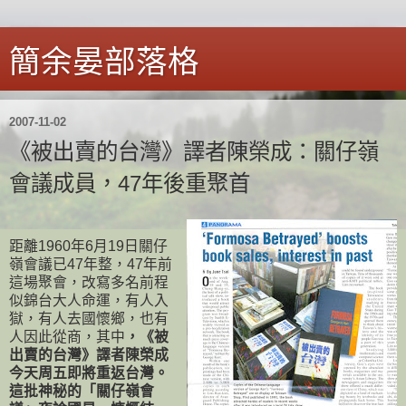
簡余晏部落格
2007-11-02
《被出賣的台灣》譯者陳榮成：關仔嶺
會議成員，47年後重聚首
距離1960年6月19日關仔
嶺會議已47年整，47年前
這場聚會，改寫多名前程
似錦台大人命運，有人入
獄，有人去國懷鄉，也有
人因此從商，其中
，《被
出賣的台灣》譯者陳榮成
今天周五即將重返台灣。
這批神秘的「關仔嶺會