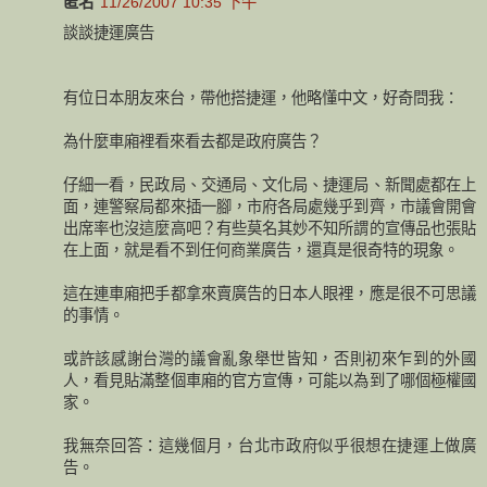
匿名
11/26/2007 10:35 下午
談談捷運廣告
有位日本朋友來台，帶他搭捷運，他略懂中文，好奇問我：
為什麼車廂裡看來看去都是政府廣告？
仔細一看，民政局、交通局、文化局、捷運局、新聞處都在上
面，連警察局都來插一腳，市府各局處幾乎到齊，市議會開會
出席率也沒這麼高吧？有些莫名其妙不知所謂的宣傳品也張貼
在上面，就是看不到任何商業廣告，還真是很奇特的現象。
這在連車廂把手都拿來賣廣告的日本人眼裡，應是很不可思議
的事情。
或許該感謝台灣的議會亂象舉世皆知，否則初來乍到的外國
人，看見貼滿整個車廂的官方宣傳，可能以為到了哪個極權國
家。
我無奈回答：這幾個月，台北市政府似乎很想在捷運上做廣
告。