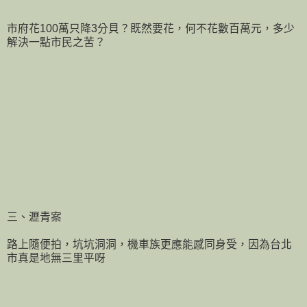
市府花100萬只降3分貝？既然要花，何不花數百萬元，多少
解決一點市民之苦？
三、瀝青案
路上隨便拍，坑坑洞洞，機車族更應能感同身受，因為台北
市真是地無三里平呀