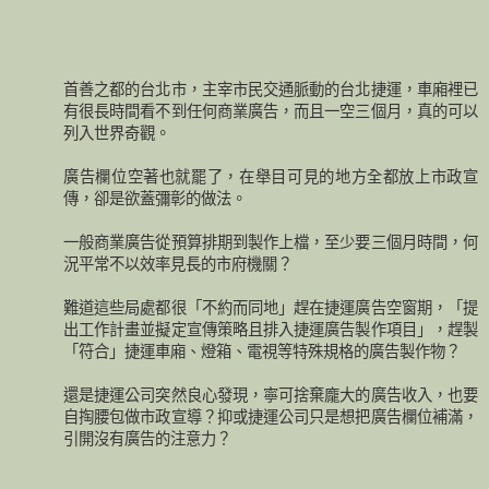
首善之都的台北市，主宰市民交通脈動的台北捷運，車廂裡已
有很長時間看不到任何商業廣告，而且一空三個月，真的可以
列入世界奇觀。
廣告欄位空著也就罷了，在舉目可見的地方全都放上市政宣
傳，卻是欲蓋彌彰的做法。
一般商業廣告從預算排期到製作上檔，至少要三個月時間，何
況平常不以效率見長的市府機關？
難道這些局處都很「不約而同地」趕在捷運廣告空窗期，「提
出工作計畫並擬定宣傳策略且排入捷運廣告製作項目」，趕製
「符合」捷運車廂、燈箱、電視等特殊規格的廣告製作物？
還是捷運公司突然良心發現，寧可捨棄龐大的廣告收入，也要
自掏腰包做市政宣導？抑或捷運公司只是想把廣告欄位補滿，
引開沒有廣告的注意力？