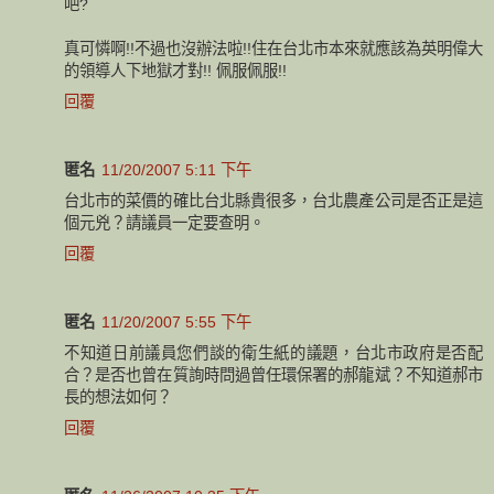
吧?
真可憐啊!!不過也沒辦法啦!!住在台北市本來就應該為英明偉大
的領導人下地獄才對!! 佩服佩服!!
回覆
匿名
11/20/2007 5:11 下午
台北市的菜價的確比台北縣貴很多，台北農產公司是否正是這
個元兇？請議員一定要查明。
回覆
匿名
11/20/2007 5:55 下午
不知道日前議員您們談的衛生紙的議題，台北市政府是否配
合？是否也曾在質詢時問過曾任環保署的郝龍斌？不知道郝市
長的想法如何？
回覆