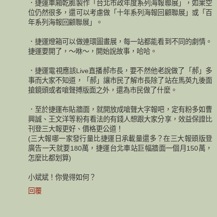
．捷運車廂乾脆製作「台北市政年度系列海報聯展」，如果空
位仍然很多，還可以考慮做「十年系列海報回顧聯展」或「百
年系列海報回顧聯展」。
．捷運燈箱可以做連環圖畫展，每一站都能看到不同的劇情。
捷運要開了，～咻～，開始說故事，哈哈。
．捷運電視應該Live直播郝市長，要不然他老說做了「郝」多
事而大家不知道，「郝」讓市民了解市長除了站在馬英九後面
搶鏡頭或者嗆聲搏版面之外，還為市民做了什麼。
．至於捷運布貼牆面，就開放成嗆聲大字報吧，定有粉多如曹
興誠、王文洋等粉有看法的有錢人想跟大家分享，效益保證比
刊登三大報更好、價格更公道！
(三大報哪一家發行量比捷運日承載量還多？在三大報頭版登
廣告一天就要180萬，捷運台北車站巨幅牆面一個月150萬，
怎麼比都划算)
小斌斌！你覺得如何？
回覆