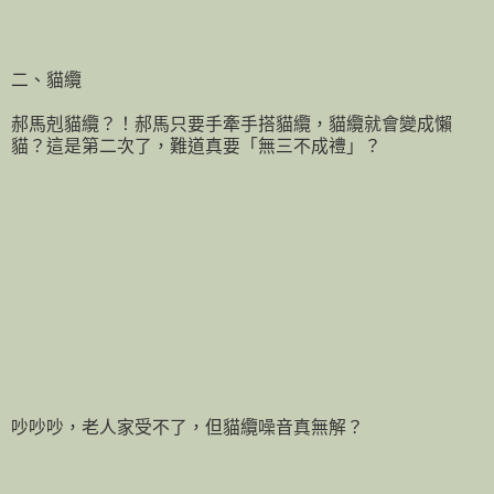
二、貓纜
郝馬剋貓纜？！郝馬只要手牽手搭貓纜，貓纜就會變成懶
貓？這是第二次了，難道真要「無三不成禮」？
吵吵吵，老人家受不了，但貓纜噪音真無解？