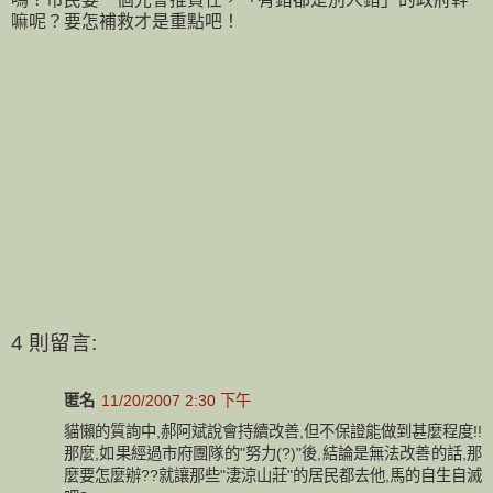
嘛呢？要怎補救才是重點吧！
4 則留言:
匿名
11/20/2007 2:30 下午
貓懶的質詢中,郝阿斌說會持續改善,但不保證能做到甚麼程度!!
那麼,如果經過市府團隊的"努力(?)"後,結論是無法改善的話,那
麼要怎麼辦??就讓那些"淒涼山莊"的居民都去他,馬的自生自滅