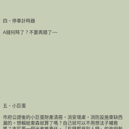
四、停車計時器
A錢何時了？不要再錯了~~
五、小巨蛋
市府公證後的小巨蛋財產清冊，消安堪慮，消防設施東缺西
漏的。想賴給東森就算了嗎？自己就可以不用想法子補救
嗎？市民要一個光會推責任，「有錯都是別人錯」的政府幹