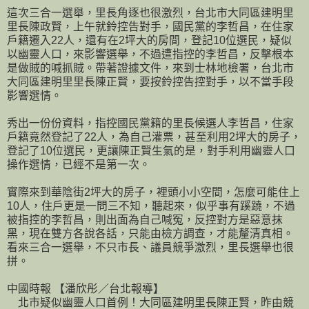
這次三合一選舉，里長角逐也很激烈，台北市大同區建明里
里長陳政賢，上午就鈴控告對手，國民黨的李哲昌，在住家
戶籍遷入22人，還有在2坪大的房間，登記10位選民，疑似
以幽靈人口，來影響選舉，不過遭指控的李哲昌，反擊根本
是做賊的喊抓賊。帶著證據文件，來到士林地檢署，台北市
大同區建明里里長陳正賢，要按鈴控告控對手，以不當手段
影響選情。
秀出一份份資料，指控國民黨籍的里長候選人李哲昌，住家
戶籍竟然登記了22人，為自己灌票，甚至利用2坪大的房子，
登記了10位選民，更讓陳正賢生氣的是，對手利用幽靈人口
操作選情，已經不是第一次。
實際來到華陰街2坪大的房子，裡頭小小空間，怎麼可能住上
10人，住戶更是一問三不知，聽起來，似乎事有蹊蹺，不過
被指控的李哲昌，則出面為自己喊冤，反控對方是惡意抹
黑，現在雙方各說各話，只能由檢方調查，才能釐清真相。
看來三合一選舉，不只市長、議員競爭激烈，里長選舉也很
拼。
中國時報 【潘欣彤／台北報導】
北市疑似幽靈人口首例！大同區建明里長陳正賢，昨由競