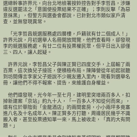
選總幹事許界元，向台北地檢署按鈴控告對手李哲昌，涉嫌
違反選罷法之「意圖使投票結果不正確」；李則反擊「為惡
意抹黑」，但警方與選委會都說，已針對北市類似家戶清
查，並無發現異常。
「光李哲昌競選服務處四層樓，戶籍就有廿二個成人！」
許界元說，月初選舉人名冊開放閱覽，他們查看時，卻發現
李的競選服務處，有廿二位有投票權民眾，但平日出入卻僅
三、四人，讓人起疑。
許界元說，李哲昌父子與陳正賢已四度交手，上屆輸了兩
百票，這次換兒子接班，便積極布局。陳陣營從年初起就聽
到坊間傳言李家父子遊說不少親友遷入里內，現看到選舉名
冊，讓他們不得不報案、提告，來維護自身權益。
他們還發現，光今年一至七月，建明里突增兩百多人，扣
掉新建案「京站」約九十人，「一百多人不知從何而來」，
還有位於華陰街「金龍酒店」的兩間套房，小小兩坪多竟塞
進八名及十名成年人。陳正賢多方打聽，周邊居民幾乎不識
搬入者，甚至投票通知單一來，馬上被收走，「真的大有問
題。」