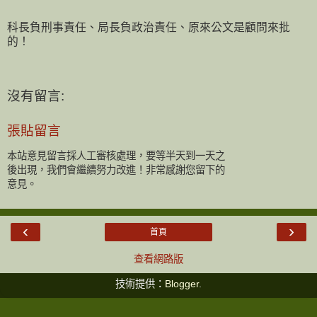
科長負刑事責任、局長負政治責任、原來公文是顧問來批
的！
沒有留言:
張貼留言
本站意見留言採人工審核處理，要等半天到一天之
後出現，我們會繼續努力改進！非常感謝您留下的
意見。
‹
›
首頁
查看網路版
技術提供：
Blogger
.