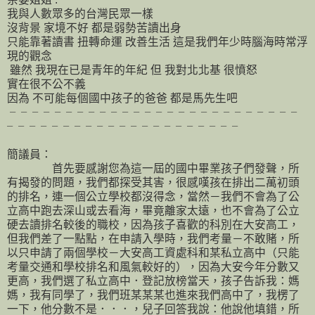
我與人數眾多的台灣民眾一樣
沒背景 家境不好 都是弱勢苦讀出身
只能靠著讀書 扭轉命運 改善生活 這是我們年少時腦海時常浮
現的觀念
雖然 我現在已是青年的年紀 但 我對北北基 很憤怒
實在很不公不義
因為 不可能每個國中孩子的爸爸 都是馬先生吧
╴╴╴╴╴╴╴╴╴╴╴╴╴╴╴╴╴╴╴╴╴╴╴╴╴╴
╴╴╴╴╴╴╴╴╴╴╴╴╴╴╴╴╴╴╴╴╴
簡議員：
首先要感謝您為這一屆的國中畢業孩子們發聲，所
有揭發的問題，我們都探受其害，很感嘆孩在排出二萬初頭
的排名，連一個公立學校都沒得念，當然－我們不會為了公
立高中跑去深山或去看海，畢竟離家太遠，也不會為了公立
硬去讀排名較後的職校，因為孩子喜歡的科別在大安高工，
但我們差了一點點，在申請入學時，我們考量－不敢賭，所
以只申請了兩個學校－大安高工資處科和某私立高中（只能
考量交通和學校排名和風氣較好的），因為大安今年分數又
更高，我們選了私立高中．登記放榜當天，孩子告訴我：媽
媽，我有同學了，我們班某某某也進來我們高中了，我楞了
一下，他分數不是．．．，兒子回答我說：他說他填錯，所