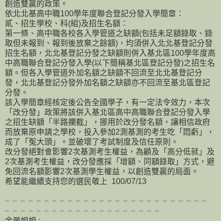
創造雙贏的政策。
依北北基高中職100學年度聯合登記分發入學簡章：
貳、招生學校、科(組)及招生名額：
第一條、高中職各校各入學管道之缺額(包括未足額錄取、錄
取但未報到、報到後放棄之餘額)，均須併入北北基登記分發
招生名額，北北基登記分發之缺額則併入基北區100學年度高
中高職聯合登記分發入學(以下簡稱基北區登記分發)之招生名
額。但各入學管道外加名額之缺額不回流至北北基登記分
發，北北基登記分發外加名額之缺額亦不回流至基北區登記
分發。
該入學簡章經核定後公告全國學子，有一定法令效力，本次
「改分發」政策將該併入基北區高中高職聯合登記分發入學
之招生缺額「半路攔截」，挪用於改分發名額，讓相信政府
而放棄原申請之學校，投入參加2測基測的考生吃「悶虧」，
成了「冤大頭」。並破壞了考試制度及信任原則。
改分發絕對會影響2次基測考生權益，為顧及「高分低就」及
2次基測考生權益，改分發應採「增額、同額錄取」方式，避
免回流名額影響2次基測學生權益，以創造雙贏的局面。
希望能繼續支持您的選民敬上 100/07/13
╴╴╴╴╴╴╴╴╴╴╴╴╴╴╴╴╴╴╴╴╴╴╴╴╴╴
╴╴╴╴╴╴╴╴╴╴╴╴╴╴╴╴╴╴╴╴
余晏姐姐 :