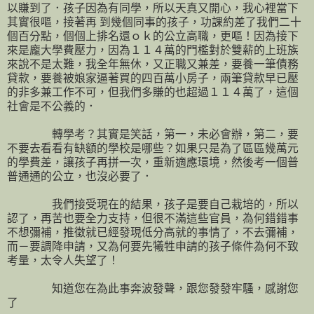
以賺到了．孩子因為有同學，所以天真又開心，我心裡當下
其實很嘔，接著再 到幾個同事的孩子，功課約差了我們二十
個百分點，個個上排名還ｏｋ的公立高職，更嘔！因為接下
來是龐大學費壓力，因為１１４萬的門檻對於雙薪的上班族
來說不是太難，我全年無休，又正職又兼差，要養一筆債務
貸款，要養被娘家逼著買的四百萬小房子，兩筆貸款早已壓
的非多兼工作不可，但我們多賺的也超過１１４萬了，這個
社會是不公義的．
轉學考？其實是笑話，第一，未必會辦，第二，要
不要去看看有缺額的學校是哪些？如果只是為了區區幾萬元
的學費差，讓孩子再拼一次，重新適應環境，然後考一個普
普通通的公立，也沒必要了．
我們接受現在的結果，孩子是要自己栽培的，所以
認了，再苦也要全力支持，但很不滿這些官員，為何錯錯事
不想彌補，推徵就已經發現低分高就的事情了，不去彌補，
而－要調降申請，又為何要先犧牲申請的孩子條件為何不致
考量，太令人失望了！
知道您在為此事奔波發聲，跟您發發牢騷，感謝您
了