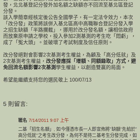
發，北北基登記分發外加名額之缺額亦不回流至基北區登記
分發。
該入學簡章經核定後公告全國學子，有一定法令效力，本次
「改分發」政策將該併入基北區高中高職聯合登記分發入學
之招生缺額「半路攔截」，挪用於改分發名額，讓相信政府
而放棄原申請之學校，投入參加2測基測的考生吃「悶虧」，
成了「冤大頭」。並破壞了考試制度及信任原則。
改分發絕對會影響2次基測考生權益，為顧及「高分低就」及
2次基測考生權益，
改分發應採「增額、同額錄取」方式，避
免回流名額影響2次基測
學生權益，以創造雙贏的局面。
希望能繼續支持您的選民敬上 100/07/13
5 則留言:
匿名
7/14/2011 9:07 上午
二基「招生名額」, 如今僅憑市長一人即宣佈將”缺額”先給於”
高分低就”之考生改分​發，為何不是待二基考生分發完成，如