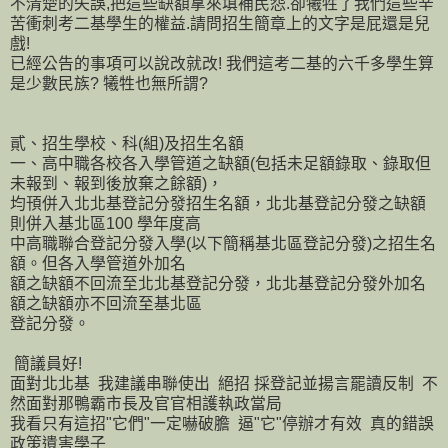
不清楚的失誤,把這些缺額拿來填補民怨.卻犧牲了我們這些辛
苦衝刺考二基學生的權益.請問招生簡章上的文字是屁還是兒
戲!
已經公告的事項可以說改就改! 我們這考二基的六千多學生算
是少數民族? 犧牲也無所謂?
貳、招生學校、科(組)及招生名額
一、高中職各校各入學管道之缺額(包括未足額錄取、錄取但
未報到、報到後放棄之餘額)，
均頇併入北北基登記分發招生名額，北北基登記分發之缺額
則併入基北區100 學年度高
中高職聯合登記分發入學(以下簡稱基北區登記分發)之招生名
額。但各入學管道外加名
額之缺額不回流至北北基登記分發，北北基登記分發外加名
額之缺額亦不回流至基北區
登記分發。
簡議員好!
面對北北基 我建議串聯使出 絕招 採登記並揚言罷讀反制 不
然面對那鴨霸市長及官官相護執政當局
我看只有這招"它們"一定嚇破膽 逼"它"停辦才有效 真的錯誤
政策遺害學子