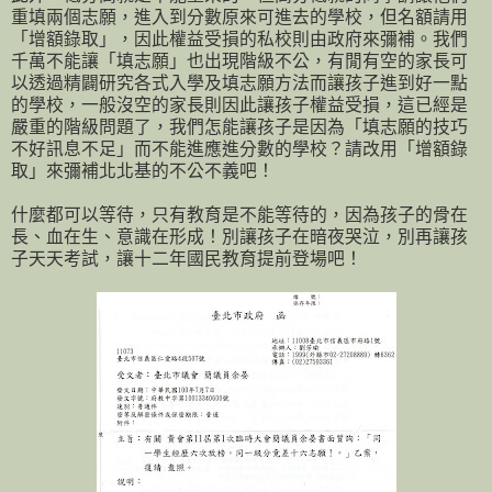
重填兩個志願，進入到分數原來可進去的學校，但名額請用
「增額錄取」，因此權益受損的私校則由政府來彌補。我們
千萬不能讓「填志願」也出現階級不公，有閒有空的家長可
以透過精闢研究各式入學及填志願方法而讓孩子進到好一點
的學校，一般沒空的家長則因此讓孩子權益受損，這已經是
嚴重的階級問題了，我們怎能讓孩子是因為「填志願的技巧
不好訊息不足」而不能進應進分數的學校？請改用「增額錄
取」來彌補北北基的不公不義吧！
什麼都可以等待，只有教育是不能等待的，因為孩子的骨在
長、血在生、意識在形成！別讓孩子在暗夜哭泣，別再讓孩
子天天考試，讓十二年國民教育提前登場吧！