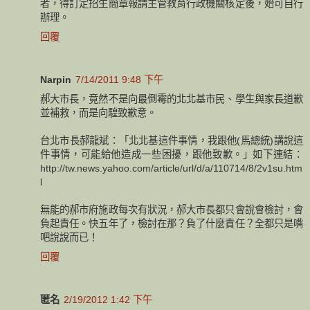
者，得訂定招生簡章報請主管教育行政機關核定後，始可自行
辦理。
回覆
Narpin
7/14/2011 9:48 下午
郝大市長，竟然不是向最倒霉的北北基市民、學生與家長道歉
並補救，而是向騜致歉意。
台北市長郝龍斌：「北北基這件事情，我跟他(馬總統)講說這
件事情，可能給他造成一些困擾，跟他致歉。」如下連結：
http://tw.news.yahoo.com/article/url/d/a/110714/8/2v1su.htm
l
無能的郝市府施政每次有狀況，郝大市長都只會說會檢討，會
負起責任。快五年了，檢討在那？負了什麼責任？全都只是嘴
吧說說而已！
回覆
匿名
2/19/2012 1:42 下午