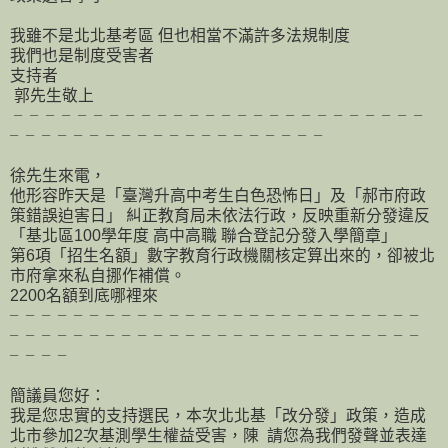
我雖不是北北基考區 但也相當不滿許多法規制度
我們也是制度受害者
支持者
郭先生敬上
╴╴╴╴╴╴╴╴╴╴╴╴╴╴╴╴╴╴╴╴╴╴╴╴╴╴
╴╴╴╴╴╴╴╴╴╴╴╴╴╴╴╴╴╴╴╴
徐先生來電，
他形容昨天是「臺灣升高中考生白色恐怖日」及「郝市府政
策錯誤迫害日」 糾正教育局未依法行政，反映重新分發違反
「基北區100學年度 高中高職 聯合登記分發入學簡章」
第6項「招生名額」數字教育行政機關核定算出來的，卻被北
市府拿來私自挪作補償。
2200名額到底哪裡來
╴╴╴╴╴╴╴╴╴╴╴╴╴╴╴╴╴╴╴╴╴╴╴╴╴╴
╴╴╴╴╴╴╴╴╴╴╴╴╴╴╴╴╴╴╴╴╴╴╴╴╴╴
╴╴╴╴
簡議員您好：
我是您忠實的支持選民，本次北北基「改分發」政策，造成
北市參加2次基測學生權益受害，陳 請您為我們發聲並表達