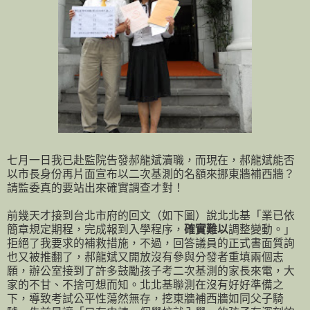
七月一日我已赴監院告發郝龍斌瀆職，而現在，郝龍斌能否
以市長身份再片面宣布以二次基測的名額來挪東牆補西牆？
請監委真的要站出來確實調查才對！
前幾天才接到台北市府的回文（如下圖）說北北基「業已依
簡章規定期程，完成報到入學程序，
確實難以
調整變動。」
拒絕了我要求的補救措施，不過，回答議員的正式書面質詢
也又被推翻了，郝龍斌又開放沒有參與分發者重填兩個志
願，辦公室接到了許多鼓勵孩子考二次基測的家長來電，大
家的不甘、不捨可想而知。北北基聯測在沒有好好準備之
下，導致考試公平性蕩然無存，挖東牆補西牆如同父子騎