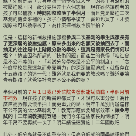
驢，先前是讓「只有申請一個學校就入學」的孩子有深刻的
被壓迫感，同一級分竟相差十六個志願！現在雖然讓前者的
孩子可以補救，
時間卻整整晚了半個月
，而且竟是壓迫二次
基測的機會來補的，孩子心情都平復了，書包也買了，才發
現原來可以換學校了，為什麼連補救也慢半拍？
但是，這樣的新補救措施卻讓
參與二次基測的學生與家長有
了更深層的被壓迫感，原來多出來的名額又被抽回去了，而
抽走的往往是中上階段分數的學校，這真是讓家長們情何以
堪？
！這些因為所謂的「技術問題」而產生的覺得「咱社會
是不公不義的」、「考試分發學校是不公平的制度」、「念
什麼學校是靠運氣而非靠努力」的深深被壓迫感，就留存在
十五歲孩子的這一代！難道就是我們要的教改嗎？難道要讓
青春期孩子就覺得社會是不公不義的嗎？
半個月前的
７月１日我已赴監院告發郝龍斌瀆職，半個月前
不補救
，現在孩子的新書包都買了，才說可以重分發！為什
麼連補救都要慢半拍！而更重要的是，明年千萬別再辦這樣
不公不義的北北基聯測了！教育部應該要加緊效率，
讓免考
試的十二年國教提前登場
，我們今年這些家長夠倒楣了，明
年千萬不要再試一次了？明年請儘速實施十二年國教吧！
此外，低分高就是不能重來的，但高分低就的同學請讓他們