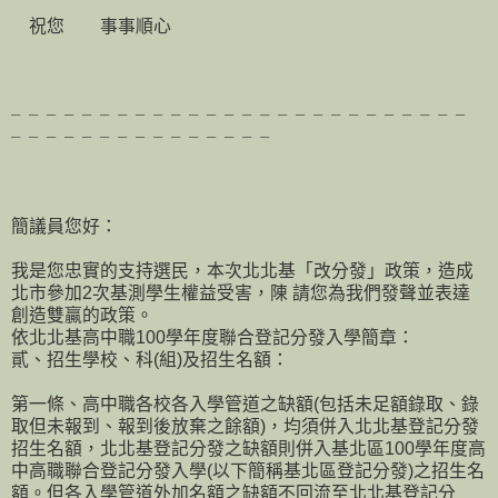
祝您 事事順心
╴╴╴╴╴╴╴╴╴╴╴╴╴╴╴╴╴╴╴╴╴╴╴╴╴╴
╴╴╴╴╴╴╴╴╴╴╴╴╴╴╴
簡議員您好：
我是您忠實的支持選民，本次北北基「改分發」政策，造成
北市參加2次基測學生權益受害，陳 請您為我們發聲並表達
創造雙贏的政策。
依北北基高中職100學年度聯合登記分發入學簡章：
貳、招生學校、科(組)及招生名額：
第一條、高中職各校各入學管道之缺額(包括未足額錄取、錄
取但未報到、報到後放棄之餘額)，均須併入北北基登記分發
招生名額，北北基登記分發之缺額則併入基北區100學年度高
中高職聯合登記分發入學(以下簡稱基北區登記分發)之招生名
額。但各入學管道外加名額之缺額不回流至北北基登記分