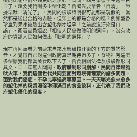
樣的比喻不倫不類更缺乏決心，試問，四月事發至今逾半百
日了，還要我們喝多少塑化劑？衛署先要業者「自清」，證
據早就「清光了」，民間的檢驗證明很可能都是玩假的，當
然都是送出合格的去驗，但架上的都是合格的嗎？例如盛香
珍直到果凍被驗出含塑化劑才坦承「之前說沒汙染是口
誤」，衛署官員還說「相信人民會做聰明的選擇」，沒有政
府的資訊人民如何做出「聰明的選擇」？
現在再回頭看之前要求自來水應驗核汙染的下方的質詢影
音，才覺得自己對這個政府真是期待過多了，食物裡有這麼
多塑膠我們都當美食吃下去了，衛食相關法律及檢驗都形同
具文，二十年無人聞問，
政府體制形同崩解，民間自律是狗
吠火車，我們這個世代共同要面對環境荷爾蒙的諸多問題，
面對我們癌症、不孕比率過高等原因。一天天曝光愈來愈多
的塑化掉的粉漿湯碇琳瑯滿目的食品飲料，正代表了我們政
府塑化僵化的程度。