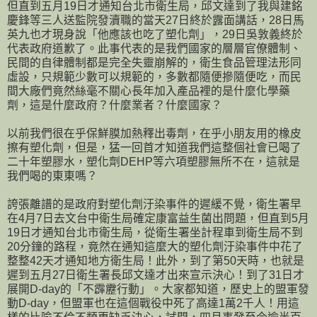
但直到五月19日才通知台北市衛生局，邱文達到了我與建銘
慶鋒等三人送監院發瀆職的當天27日終於露面講話，28日馬
英九也才現身說「他應該也吃了塑化劑」，29日吳敦義終於
代表政府道歉了。此事代表的是我們國家的層層官僚體制、
民間的自律體制都是完全失靈崩解的，衛生食品管理法形同
虛設，只規範少數可以規範的，多數都隨便摻隨便吃，而民
間大廠們竟然絲毫不關心長年加入產品裡的是什麼化學藥
劑，這是什麼政府？什麼業者？什麼國家？
以前我們很在乎保鮮膜加熱釋出毒劑，在乎小朋友用的橡皮
擦有塑化劑，但是，猛一回首才知道我們這整個社會已喝了
二十年塑膠水，塑化劑DEHP等六項塑膠無所不在，這就是
我們喝的東東嗎？
誇張離譜的是政府對塑化劑汙染事件的遲緩不覺，衛生署早
在4月7日去文台中衛生局確定康富益生菌出問題，但直到5月
19日才通知台北市衛生局，從衛生署坐計程車到衛生局不到
20分鐘的路程，竟然在通知這麼大的塑化劑汙染事件中花了
整整42天才通知地方衛生局！此外，到了第50天時，也就是
遲到五月27日衛生署長邱文達才出來宣示決心！到了31日才
展開D-day的「不霹靂行動」。大家都知道，歷史上的盟軍發
動D-day，但盟軍也在這個戰役中死了高達1萬2千人！用這