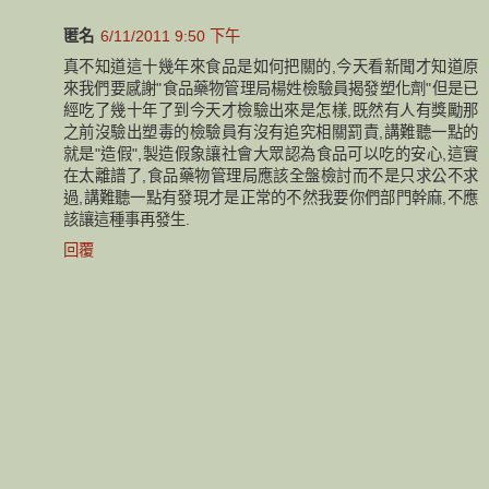
匿名
6/11/2011 9:50 下午
真不知道這十幾年來食品是如何把關的,今天看新聞才知道原
來我們要感謝"食品藥物管理局楊姓檢驗員揭發塑化劑"但是已
經吃了幾十年了到今天才檢驗出來是怎樣,既然有人有獎勵那
之前沒驗出塑毒的檢驗員有沒有追究相關罰責,講難聽一點的
就是"造假",製造假象讓社會大眾認為食品可以吃的安心,這實
在太離譜了,食品藥物管理局應該全盤檢討而不是只求公不求
過,講難聽一點有發現才是正常的不然我要你們部門幹麻,不應
該讓這種事再發生.
回覆