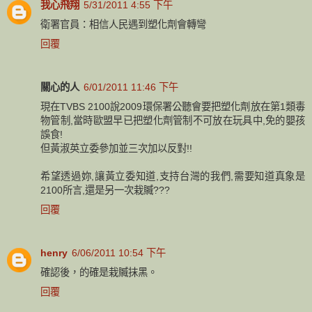
我心飛翔
5/31/2011 4:55 下午
衛署官員：相信人民遇到塑化劑會轉彎
回覆
關心的人
6/01/2011 11:46 下午
現在TVBS 2100說2009環保署公聽會要把塑化劑放在第1類毒
物管制,當時歐盟早已把塑化劑管制不可放在玩具中,免的嬰孩
誤食!
但黃淑英立委參加並三次加以反對!!
希望透過妳,讓黃立委知道,支持台灣的我們,需要知道真象是
2100所言,還是另一次栽贓???
回覆
henry
6/06/2011 10:54 下午
確認後，的確是栽贓抹黑。
回覆