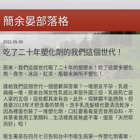
簡余晏部落格
2011-05-30
吃了二十年塑化劑的我們這個世代！
原來，我們這個世代喝了二十年的塑膠水！吃了這麼多塑化
劑，夜市、冰店、紅茶、瓶裝水無所不塑化！
誰給我們這個世代一個道歉與答案？一堆朋友不孕、乳癌、
病痛一堆，原來台灣女性乳癌比率是外國三倍，乳癌死亡是
人家的五倍，這些都其來有自。此外，保鮮膜不能遇熱，但
竟要2013年才把含毒的禁用，洗手乳洗髮精也要清洗乾淨，
因為裡面也裝了一堆塑化劑，口紅要看看是否食用染料，不
肖業者竟用工業顏料…生活裡真是無處不毒，還是「天然耶
尚好」啦！
衛生署是在四月七日告知台中市衛生局第一件塑化劑毒案，