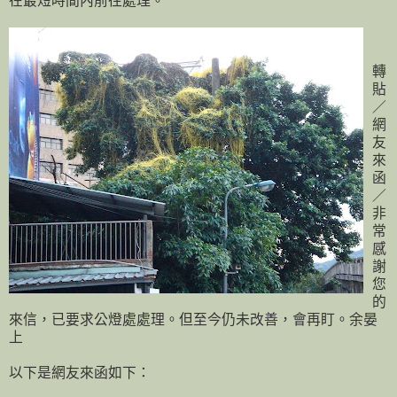
在最短時間內前往處理。
轉
貼
／
網
友
來
函
／
非
常
感
謝
您
的
來信，已要求公燈處處理。但至今仍未改善，會再盯。余晏
上
以下是網友來函如下：