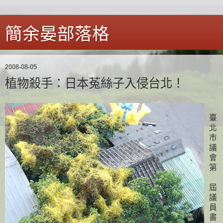
簡余晏部落格
2008-08-05
植物殺手：日本菟絲子入侵台北！
臺
北
市
議
會
第
屆
議
員
書