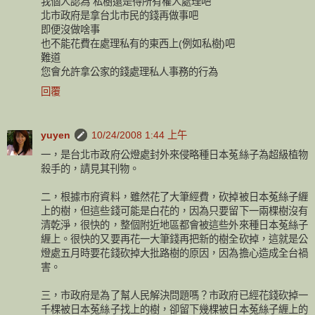
我個人認為 私樹還是得所有權人處理吧
北市政府是拿台北市民的錢再做事吧
即便沒做啥事
也不能花費在處理私有的東西上(例如私樹)吧
難道
您會允許拿公家的錢處理私人事務的行為
回覆
yuyen
10/24/2008 1:44 上午
一，是台北市政府公燈處封外來侵略種日本菟絲子為超級植物
殺手的，請見其刊物。
二，根據市府資料，雖然花了大筆經費，砍掉被日本菟絲子緾
上的樹，但這些錢可能是白花的，因為只要留下一兩棵樹沒有
清乾淨，很快的，整個附近地區都會被這些外來種日本菟絲子
緾上。很快的又要再花一大筆錢再把新的樹全砍掉，這就是公
燈處五月時要花錢砍掉大批路樹的原因，因為擔心造成全台禍
害。
三，市政府是為了幫人民解決問題嗎？市政府已經花錢砍掉一
千棵被日本菟絲子找上的樹，卻留下幾棵被日本菟絲子緾上的