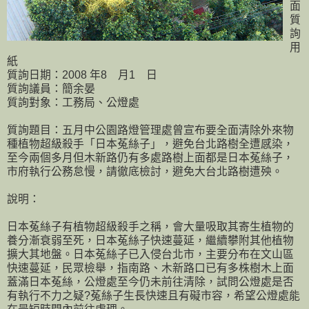
面
質
詢
用
紙
質詢日期：2008 年8 月1 日
質詢議員：簡余晏
質詢對象：工務局、公燈處
質詢題目：五月中公園路燈管理處曾宣布要全面清除外來物
種植物超級殺手「日本菟絲子」，避免台北路樹全遭感染，
至今兩個多月但木新路仍有多處路樹上面都是日本菟絲子，
市府執行公務怠慢，請徹底檢討，避免大台北路樹遭殃。
說明：
日本菟絲子有植物超級殺手之稱，會大量吸取其寄生植物的
養分漸衰弱至死，日本菟絲子快速蔓延，繼續攀附其他植物
擴大其地盤。日本菟絲子已入侵台北市，主要分布在文山區
快速蔓延，民眾檢舉，指南路、木新路口已有多株樹木上面
蓋滿日本菟絲，公燈處至今仍未前往清除，試問公燈處是否
有執行不力之疑?菟絲子生長快速且有礙市容，希望公燈處能