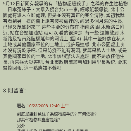
5月12日新聞有報導的有「植物超級殺手」之稱的寄生性植物
—日本菟絲子，大舉入侵台北市一事, 經報紙報導後, 北市公
園處有派人立即處理, 但是並沒有真正的完全清除, 當初我就
有看到另一邊的樹上還有沒被處裡的, 經過多個月來的生長,
已經又茂盛起來了.這些主要的分布在 指南路 跟 木新路口附
近, 站在台塑加油站 就可以 看的很清楚. 有一些 還擴散到 木
新路及指南路陸橋延伸的河堤上 (圖 4). 其中一些好像在私人
土地或其他國家單位的土地上, 或許是這樣, 北市公園處上次
才沒有清乾淨吧. 但是防疫不能有漏洞, 就算是私人土地, 或是
其他國家單位的土地, 北市該想辦法去處理, 而不是放任他生
長, 再來擴大災害吧. 台北市政府應該善加利用里長系統, 要求
監控回報, 這一點應該不難吧
3 則留言:
匿名
10/23/2008 12:40 上午
到底是誰封菟絲子為植物殺手的? 有何依據?
那其他植物病蟲害是啥?
另外