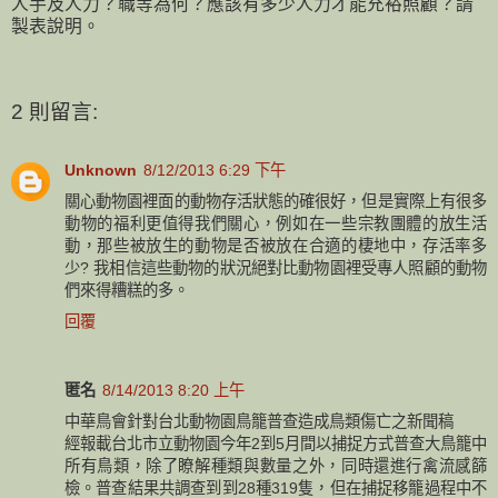
人手及人力？職等為何？應該有多少人力才能充裕照顧？請
製表說明。
2 則留言:
Unknown
8/12/2013 6:29 下午
關心動物園裡面的動物存活狀態的確很好，但是實際上有很多
動物的福利更值得我們關心，例如在一些宗教團體的放生活
動，那些被放生的動物是否被放在合適的棲地中，存活率多
少? 我相信這些動物的狀況絕對比動物園裡受專人照顧的動物
們來得糟糕的多。
回覆
匿名
8/14/2013 8:20 上午
中華鳥會針對台北動物園鳥籠普查造成鳥類傷亡之新聞稿
經報載台北市立動物園今年2到5月間以捕捉方式普查大鳥籠中
所有鳥類，除了瞭解種類與數量之外，同時還進行禽流感篩
檢。普查結果共調查到到28種319隻，但在捕捉移籠過程中不