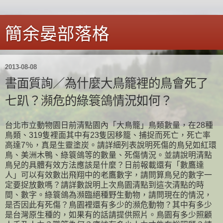
簡余晏部落格
2013-08-08
書面質詢／為什麼大鳥籠裡的鳥會死了
七趴？瀕危的綠簑鴿情況如何？
台北市立動物園日前清點園內「大鳥籠」鳥類數量，在28種
鳥類、319隻裡面其中有23隻因移籠、捕捉而死亡，死亡率
高達7％，真是生靈塗炭。請詳細列表說明死傷的鳥兒如紅環
鳥、美洲木鴨、綠簑鴿等的數量、死傷情況。並請說明清點
鳥兒的具體有效方法應該是什麼？日前報載還有「數鷹達
人」可以有效數出飛翔中的老鷹數字，請問算鳥兒的數字一
定要捉放數嗎？請詳數說明上次鳥園清點到這次清點的時
間、數字。綠簑鴿為瀕臨絕種野生動物，請問現在的情況，
是否因此有死傷？鳥園裡還有多少的瀕危動物？其中有多少
是台灣原生種的，如果有的話請提供照片。鳥園有多少照顧