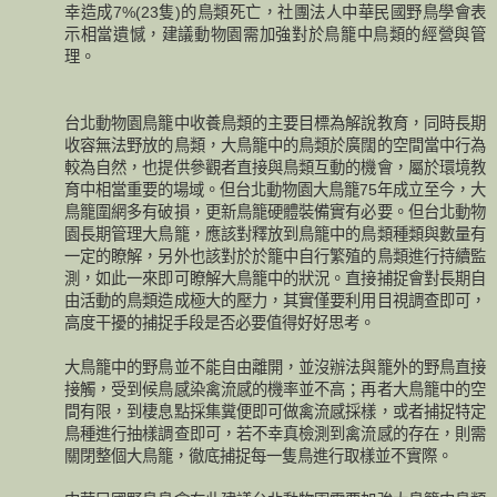
幸造成7%(23隻)的鳥類死亡，社團法人中華民國野鳥學會表
示相當遺憾，建議動物園需加強對於鳥籠中鳥類的經營與管
理。
台北動物園鳥籠中收養鳥類的主要目標為解說教育，同時長期
收容無法野放的鳥類，大鳥籠中的鳥類於廣闊的空間當中行為
較為自然，也提供參觀者直接與鳥類互動的機會，屬於環境教
育中相當重要的場域。但台北動物園大鳥籠75年成立至今，大
鳥籠圍網多有破損，更新鳥籠硬體裝備實有必要。但台北動物
園長期管理大鳥籠，應該對釋放到鳥籠中的鳥類種類與數量有
一定的瞭解，另外也該對於於籠中自行繁殖的鳥類進行持續監
測，如此一來即可瞭解大鳥籠中的狀況。直接捕捉會對長期自
由活動的鳥類造成極大的壓力，其實僅要利用目視調查即可，
高度干擾的捕捉手段是否必要值得好好思考。
大鳥籠中的野鳥並不能自由離開，並沒辦法與籠外的野鳥直接
接觸，受到候鳥感染禽流感的機率並不高；再者大鳥籠中的空
間有限，到棲息點採集糞便即可做禽流感採樣，或者捕捉特定
鳥種進行抽樣調查即可，若不幸真檢測到禽流感的存在，則需
關閉整個大鳥籠，徹底捕捉每一隻鳥進行取樣並不實際。