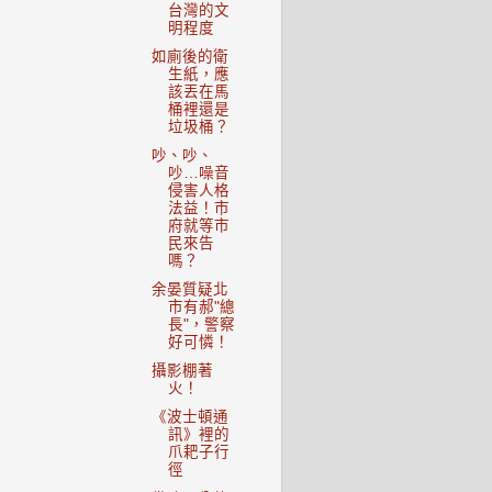
台灣的文
明程度
如廁後的衛
生紙，應
該丟在馬
桶裡還是
垃圾桶？
吵、吵、
吵…噪音
侵害人格
法益！市
府就等市
民來告
嗎？
余晏質疑北
市有郝"總
長"，警察
好可憐！
攝影棚著
火！
《波士頓通
訊》裡的
爪耙子行
徑