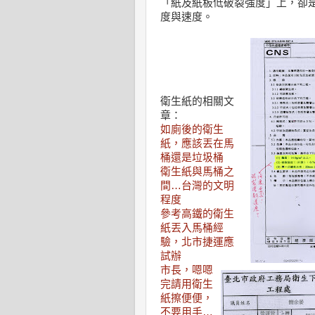
「紙及紙板低破裂強度」上，卻
度與速度。
衛生紙的相關文
章：
如廁後的衛生
紙，應該丟在馬
桶還是垃圾桶
衛生紙與馬桶之
間…台灣的文明
程度
參考高鐵的衛生
紙丟入馬桶經
驗，北市捷運應
試辦
市長，嗯嗯
完請用衛生
紙擦便便，
不要用手…