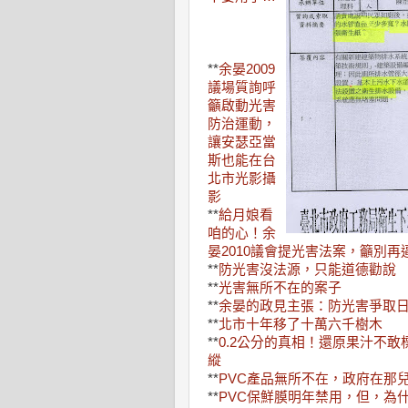
**
余晏2009
議場質詢呼
籲啟動光害
防治運動，
讓安瑟亞當
斯也能在台
北市光影攝
影
**
給月娘看
咱的心！余
晏2010議會提光害法案，籲別再
**
防光害沒法源，只能道德勸說
**
光害無所不在的案子
**
余晏的政見主張：防光害爭取
**
北市十年移了十萬六千樹木
**
0.2公分的真相！還原果汁不
縱
**
PVC產品無所不在，政府在那
**
PVC保鮮膜明年禁用，但，為