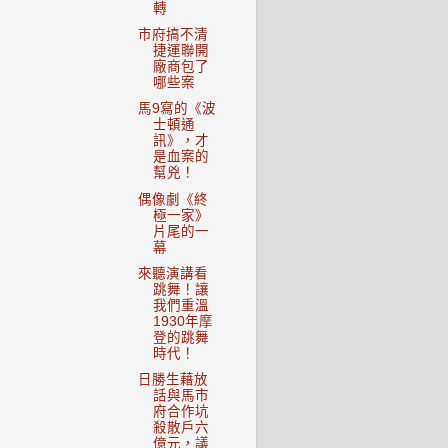
轉
市府搞不清
捷運聯開
廠商包了
哪些案
馬9寫的《波
士頓通
訊》，才
是血案的
幫兇！
偶像劇《終
極一家》
片尾的一
幕
來聽演講看
跳舞！讓
我們重溫
1930年摩
登的跳舞
時代！
日勝生藉放
話與馬市
府合作坑
殺散戶六
億元，議