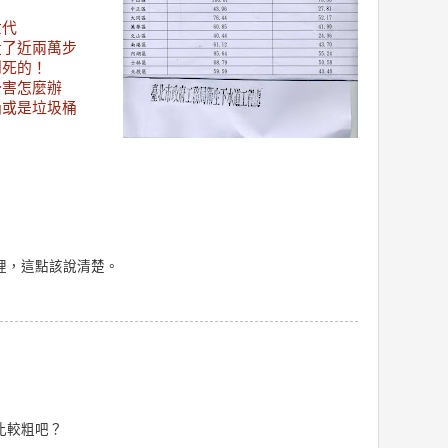
世代
走了近兩萬步
到死的！
公害怎麼辦
桶或是垃圾桶
裡，這點該說清楚。
比較粗吧？