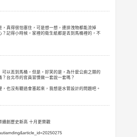
是，真得很怕塞住，可是想一想，連排洩物都能流掉
心？記得小時候，家裡的衛生紙都是丟到馬桶裡的，不
」可以丟到馬桶，但是，好笑的是，為什麼公廁之類的
桶？台北市的官員習慣做一套說一套嗎？
裡，也沒有聽過會塞起來，我想是水管設計的問題吧。
單續創歷史新高 十月更樂觀
liautiamding&article_id=20250275