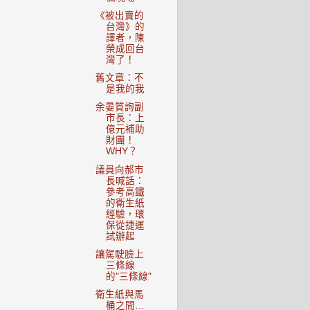
《被出賣的
台灣》的
譯者，陳
榮成回台
灣了！
舊文章：不
是我的我
余晏質詢副
市長：上
億元補助
財團！
WHY？
議員向郝市
長喊話：
參考高鐵
的衛生紙
經驗，環
保從捷運
試辦起
讓駕駛臉上
三條線
的"三條線"
衛生紙與馬
桶之間…