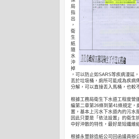
保
局
指
出
，
衛
生
紙
隨
水
沖
掉
，可以防止如SARS等疾病漫延
丟於垃圾桶，廁所可能成為疾病
分解，可以直接丟入馬桶，也較
根據工務局衛生下水道工程度營
編第二章第26條到第41條規定
置，基本上污水下水道內的污水
因此只要是「依法設置」的衛生
中好沖散的特性，最好是短纖維
根據永豐餘造紙公司回函議員辦