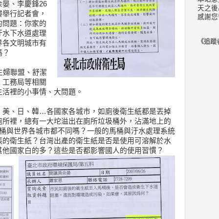
晏、李慶鋒26
天之後
樓舉行記者會，
感謝您
的問題：你家的
汙水下水道處理
《追蹤
界各文明城市有
嗎？
主婦聯盟、舒潔
、工務局等相關
生活裡的小事情、大問題。
、美、日、韓…各國家各城市，如廁後衛生紙都是丟掉
廁所裡，總有一大坨溢出在廁所垃圾桶外，沾滿地上的
馬桶與世界各城市都不同嗎？一般的馬桶與汙水處理系統
張的衛生紙？台灣出產的衛生紙是否是使用可溶解於水
其他國家白的多？這些是否都影響國人的使用習慣？