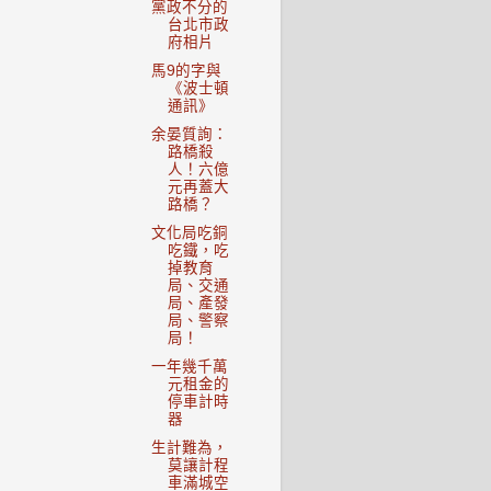
黨政不分的
台北市政
府相片
馬9的字與
《波士頓
通訊》
余晏質詢：
路橋殺
人！六億
元再蓋大
路橋？
文化局吃銅
吃鐵，吃
掉教育
局、交通
局、產發
局、警察
局！
一年幾千萬
元租金的
停車計時
器
生計難為，
莫讓計程
車滿城空