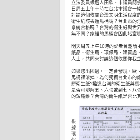
立法委員候選人田欣、市議員簡余
日周五上午十時在台北市議會一
討論這個攸關台灣文明生活程度
衛生紙該丟進馬桶嗎？台北市的
系統合格嗎？台灣的衛生紙與世
無不同？家裡的馬桶會因此堵塞
明天周五上午10時的記者會邀請
紙品、衛生局、環保局、建管處
人士，共同來討論這個攸關你我
如果您出國過，一定會發現，歐
馬桶裡溶掉，為何獨獨台北市的
髒衛生紙?難道台灣的衛生紙與
是否可溶解五、六張或到七、八
的短纖維？台灣的衛生紙是否比
根
據
環