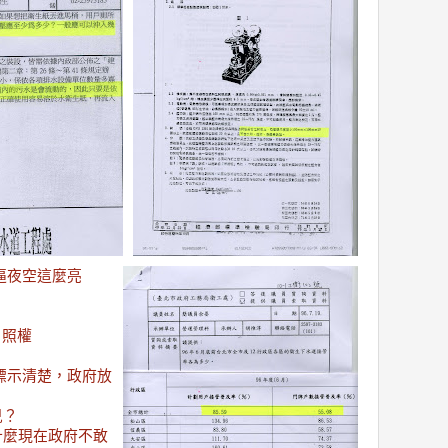
逼夜空這麼亮
日照權
敢標示清楚，政府放
兒？
什麼現在政府不敢