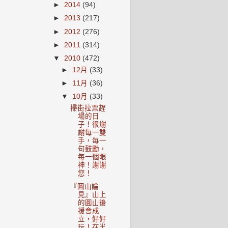
►
2014
(94)
►
2013
(217)
►
2012
(276)
►
2011
(314)
▼
2010
(472)
►
12月
(33)
►
11月
(36)
▼
10月
(33)
掃街拉票趕
場的日
子！很謝
謝每一雙
手，每一
句鼓勵，
每一個眼
神！謝謝
您！
『圓山論
見』山上
的圓山後
援會成
立，好好
玩！在半