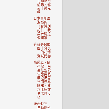
了指數74
破表，被
罰十萬元
哩
日本青年廣
瀨勝的
《台灣別
記》：我
與台灣這
個國家
這就是只繳
回十分之
一的花博
測試問卷
陳師孟、陳
亭妃、余
晏赴監院
告發吳敦
義違反憲
法而汙辱
國旗，要
求比照前
例深自反
省
綠色短評／
自動隱形