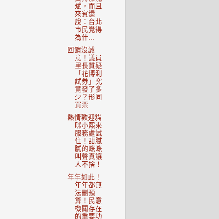
斌，而且
來賓還
說：台北
市民覺得
為什...
回饋沒誠
意！議員
里長質疑
「花博測
試券」究
竟發了多
少？形同
買票
熱情歡迎貓
咪小熙來
服務處試
住！甜膩
膩的咪咪
叫聲真讓
人不捨！
年年如此！
年年都無
法刪預
算！民意
機關存在
的重要功