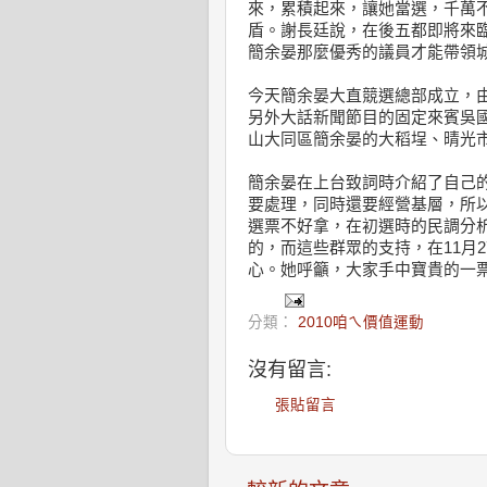
來，累積起來，讓她當選，千萬
盾。謝長廷說，在後五都即將來
簡余晏那麼優秀的議員才能帶領
今天簡余晏大直競選總部成立，
另外大話新聞節目的固定來賓吳
山大同區簡余晏的大稻埕、晴光
簡余晏在上台致詞時介紹了自己
要處理，同時還要經營基層，所
選票不好拿，在初選時的民調分析
的，而這些群眾的支持，在11月
心。她呼籲，大家手中寶貴的一
分類：
2010咱ㄟ價值運動
沒有留言:
張貼留言