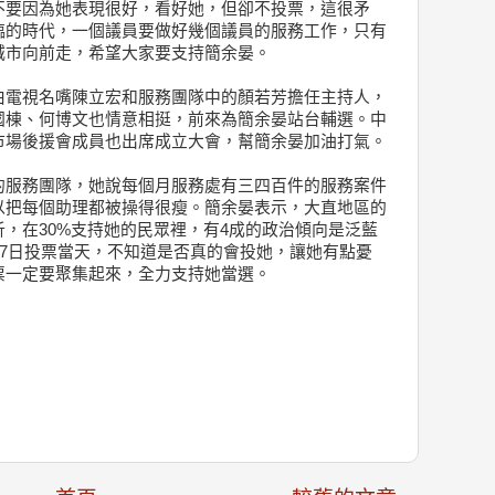
不要因為她表現很好，看好她，但卻不投票，這很矛
臨的時代，一個議員要做好幾個議員的服務工作，只有
城市向前走，希望大家要支持簡余晏。
由電視名嘴陳立宏和服務團隊中的顏若芳擔任主持人，
國棟、何博文也情意相挺，前來為簡余晏站台輔選。中
市場後援會成員也出席成立大會，幫簡余晏加油打氣。
的服務團隊，她說每個月服務處有三四百件的服務案件
以把每個助理都被操得很瘦。簡余晏表示，大直地區的
，在30%支持她的民眾裡，有4成的政治傾向是泛藍
27日投票當天，不知道是否真的會投她，讓她有點憂
票一定要聚集起來，全力支持她當選。