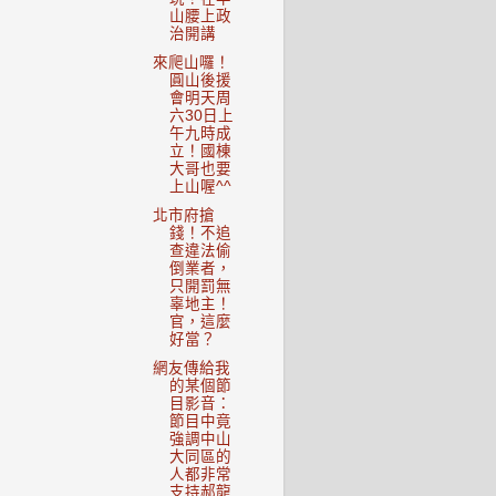
山腰上政
治開講
來爬山囉！
圓山後援
會明天周
六30日上
午九時成
立！國棟
大哥也要
上山喔^^
北市府搶
錢！不追
查違法偷
倒業者，
只開罰無
辜地主！
官，這麼
好當？
網友傳給我
的某個節
目影音：
節目中竟
強調中山
大同區的
人都非常
支持郝龍