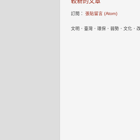
較新的文章
訂閱：
張貼留言 (Atom)
文明．臺灣．環保．弱勢．文化．改變