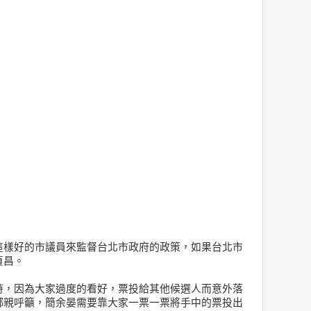
這樣好的市議員來監督台北市政府的政策，如果台北市
貞昌。
時，因為大家過度的看好，票投給其他候選人而意外落
鄉親呼籲，簡余晏需要靠大家一票一票將手中的票投出