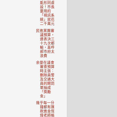
能形同虛
設！市長
要用的
「視訊系
統」就花
二千萬元
民進黨團審
議預算，
連表決三
十九次都
輸，直呼
郝市府太
浪費
余晏在議會
審查預算
時主張：
刪除員警
及交通大
員的開罰
單抽成
「獎勵
金」
幾乎每一分
鐘都有匯
款進金恆
煒老師帳