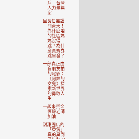
戶！台灣
人力量無
窮！
里長伯無語
問蒼天！
為什麼咱
的社區媽
媽沒得
跳？為什
麼貴賓券
跳里發？
一部真正由
盲朋友拍
的電影：
《阿輝的
女兒》探
索新世界
的勇敢人
生
一起來幫金
恆煒老師
加油
甜甜圈店的
「香氣」
真的臭到