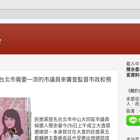
格
載入中.
簡余晏
索資料
台北市需要一流的市議員來審查監督市政和預
《關於
余晏信
人．政
臉書：
民進黨提名台北市中山大同區市議員
候選人簡余晏今(9)日上午成立大直競
選總部，本身就住在大直的民進黨五
都輔選主委謝長廷也受邀出席總部成
本站意