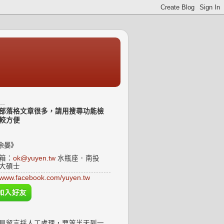
..
部落格文章很多，請用搜尋功能檢
較方便
余晏》
箱：
ok@yuyen.tw
水瓶座．南投
大碩士
www.facebook.com/yuyen.tw
見留言採人工處理，要等半天到一