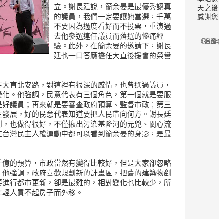
立。謝長廷說，簡余晏是最優秀認真
天之後
的議員，我們一定要讓她當選，千萬
感謝您
不要因為過度看好而不投票，重演過
去他參選連任議員而落選的慘痛經
《追蹤
驗。此外，在簡余晏的邀請下，謝長
廷也一口答應擔任大直後援會的榮譽
在大直北安路，對這裡有很深的感情，也曾選過議員，
變化。他強調，民意代表有三個角色，第一個就是要服
是好議員；再來就是要審查政府預算、監督市政；第三
主發展，好的民意代表知道要把人民帶向何方。謝長廷
到，也做得很好，不僅揪出污染基隆河的元兇、關心流
在台灣民主人權運動中都可以看到簡余晏的身影，是最
千億的預算，市政當然有變得比較好，但是大家卻忽略
。他強調，政府喜歡規劃新的計畫區，把舊的建築物剷
要進行都市更新，卻是最難的，相對變化也比較少，所
年輕人買不起房子而外移。